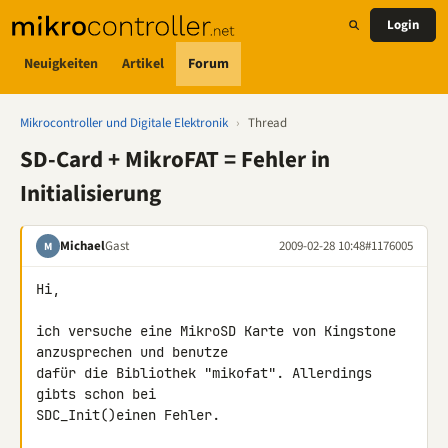
Login
Neuigkeiten
Artikel
Forum
Mikrocontroller und Digitale Elektronik
›
Thread
SD-Card + MikroFAT = Fehler in
Initialisierung
Michael
Gast
2009-02-28 10:48
#1176005
M
Hi,

ich versuche eine MikroSD Karte von Kingstone 
anzusprechen und benutze 

dafür die Bibliothek "mikofat". Allerdings 
gibts schon bei 

SDC_Init()einen Fehler.
