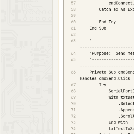
57
58
59
60
61
62
63
    '------------------------------------------------------------------------------------
64
65
    '------------------------------------------------------------------------------------
66
    Private Sub cmdSend_Click(ByVal sender As System.Object, ByVal e As System.EventArgs) 
67
68
69
70
71
72
73
74