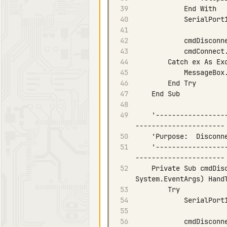
39
40
41
42
43
44
45
46
47
48
49
    '------------------------------------------------------------------------------------
50
51
    '------------------------------------------------------------------------------------
52
    Private Sub cmdDisconnect_Click(ByVal sender As System.Object, ByVal e As 
53
54
55
56