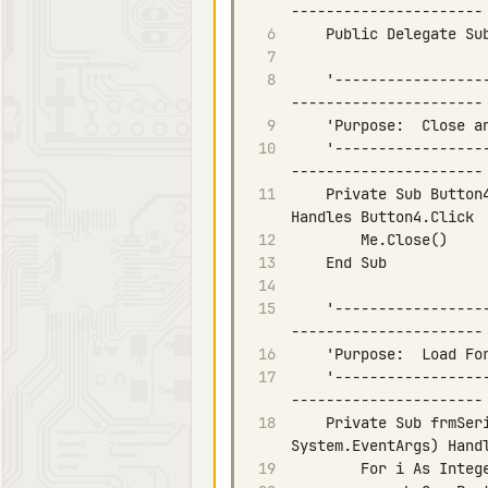
6
7
8
    '------------------------------------------------------------------------------------
9
10
    '------------------------------------------------------------------------------------
11
    Private Sub Button4_Click(ByVal sender As System.Object, ByVal e As System.EventArgs) 
12
13
14
15
    '------------------------------------------------------------------------------------
16
17
    '------------------------------------------------------------------------------------
18
    Private Sub frmSerialPortExample_Load(ByVal sender As Object, ByVal e As 
19