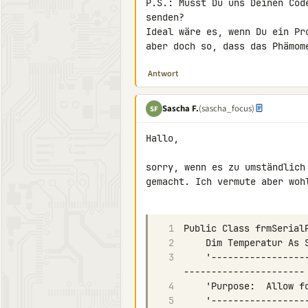
P.S.: Musst Du uns Deinen Cod
senden?

Ideal wäre es, wenn Du ein Pr
aber doch so, dass das Phämom
Antwort
Sascha F.
(sascha_focus)
SF
Hallo,

sorry, wenn es zu umständlich
gemacht. Ich vermute aber woh
1
2
3
    '------------------------------------------------------------------------------------
4
5
    '------------------------------------------------------------------------------------