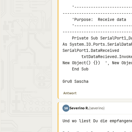
    '----------------------------------------------------------------------- 

------------------------------
    'Purpose:  Receive data

    '----------------------------------------------------------------------- 

------------------------------
    Private Sub SerialPort1_DataReceived(ByVal sender As Object, ByVal e 

As System.IO.Ports.SerialDataR
SerialPort1.DataReceived

        txtDataRecieved.Invoke(New myDelegate(AddressOf updateTextBox), 

New Object() {})  ', New Objec
    End Sub

Gruß Sascha
Antwort
Severino R.
(severino)
SR
Und wo liest Du die empfangene