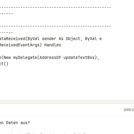
-----

-----

eceivedEventArgs) Handles 

t()

2009-0
n Daten aus?
