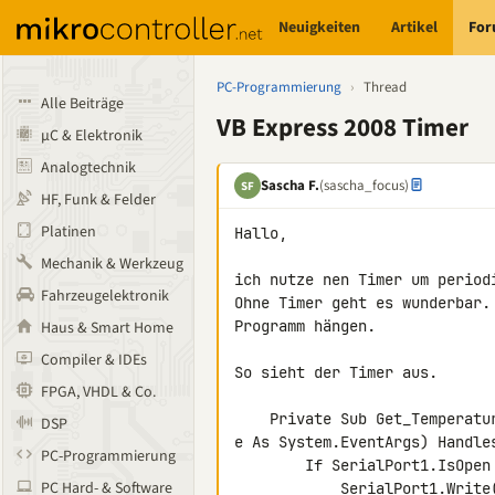
Neuigkeiten
Artikel
Fo
PC-Programmierung
›
Thread
Alle Beiträge
VB Express 2008 Timer
µC & Elektronik
Analogtechnik
Sascha F.
(sascha_focus)
SF
HF, Funk & Felder
Platinen
Hallo,

Mechanik & Werkzeug
ich nutze nen Timer um period
Fahrzeugelektronik
Ohne Timer geht es wunderbar.
Programm hängen.

Haus & Smart Home
Compiler & IDEs
So sieht der Timer aus.

FPGA, VHDL & Co.
    Private Sub Get_Temperatur_Tick(ByVal sender As System.Object, ByVal 

DSP
e As System.EventArgs) Handles
PC-Programmierung
        If SerialPort1.IsOpen Then

PC Hard- & Software
            SerialPort1.Write("0x80" & vbCrLf)
