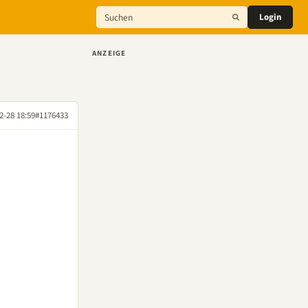
Login
ANZEIGE
2-28 18:59
#1176433