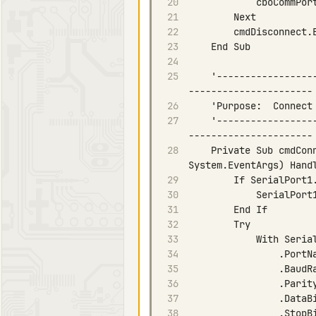
20
21
22
23
24
25
    '------------------------------------------------------------------------------------
26
27
    '------------------------------------------------------------------------------------
28
    Private Sub cmdConnect_Click(ByVal sender As System.Object, ByVal e As 
29
30
31
32
33
34
35
36
37
38