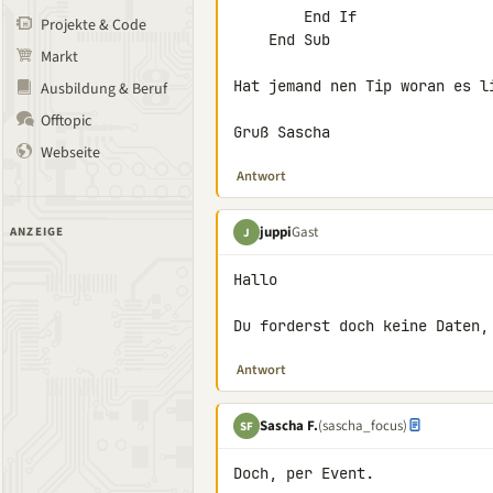
        End If

Projekte & Code
    End Sub

Markt
Hat jemand nen Tip woran es li
Ausbildung & Beruf
Offtopic
Gruß Sascha
Webseite
Antwort
juppi
Gast
ANZEIGE
J
Hallo

Du forderst doch keine Daten,
Antwort
Sascha F.
(sascha_focus)
SF
Doch, per Event.
