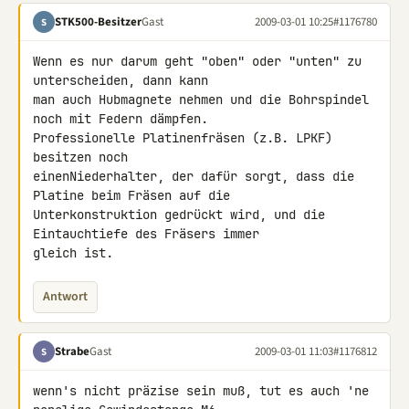
STK500-Besitzer
Gast
2009-03-01 10:25
#1176780
S
Wenn es nur darum geht "oben" oder "unten" zu 
unterscheiden, dann kann 

man auch Hubmagnete nehmen und die Bohrspindel 
noch mit Federn dämpfen.

Professionelle Platinenfräsen (z.B. LPKF) 
besitzen noch 

einenNiederhalter, der dafür sorgt, dass die 
Platine beim Fräsen auf die 

Unterkonstruktion gedrückt wird, und die 
Eintauchtiefe des Fräsers immer 

gleich ist.
Antwort
Strabe
Gast
2009-03-01 11:03
#1176812
S
wenn's nicht präzise sein muß, tut es auch 'ne 