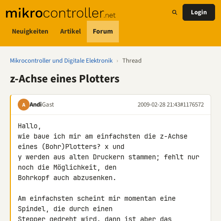
Login
Neuigkeiten
Artikel
Forum
Mikrocontroller und Digitale Elektronik
›
Thread
z-Achse eines Plotters
Andi
Gast
2009-02-28 21:43
#1176572
A
Hallo,

wie baue ich mir am einfachsten die z-Achse 
eines (Bohr)Plotters? x und 

y werden aus alten Druckern stammen; fehlt nur 
noch die Möglichkeit, den 

Bohrkopf auch abzusenken.

Am einfachsten scheint mir momentan eine 
Spindel, die durch einen 

Stepper gedreht wird. dann ist aber das 