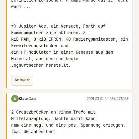
Definition zu suchen. Prompt wurde das IC recht 
warm ...

*) Jupiter Ace, ein Versuch, Forth auf 
Homecomputern zu etablieren. 3 

kiB RAM, 8 kiB EPROM, 40 Radiergummitasten, ein 
Erweiterungsstecker und 

ein HF-Modulator in einem Gehäuse aus dem 
Material, aus dem man heute 

Joghurtbecher herstellt.
Antwort
Klaus
Gast
2009-03-01 14:08
#1176998
K
2 Greatzbrücken an einem Trafo mit 
Mittelanzapfung. Dachte damit kann

nam eine neg. und eine pos. Spannung erzeugen. 
(ca. 30 Jahre her)
