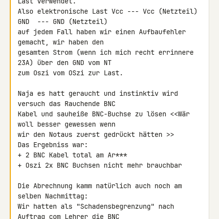
Last verwendet.

Also elektronische Last Vcc --- Vcc (Netzteil) 
GND  --- GND (Netzteil)

auf jedem Fall haben wir einen Aufbaufehler 
gemacht, wir haben den 

gesamten Strom (wenn ich mich recht errinnere 
23A) über den GND vom NT 

zum Oszi vom OSzi zur Last.

Naja es hatt geraucht und instinktiv wird 
versuch das Rauchende BNC 

Kabel und sauheiße BNC-Buchse zu lösen <<Wär 
woll besser gewessen wenn 

wir den Notaus zuerst gedrückt hätten >>

Das Ergebniss war:

+ 2 BNC Kabel total am Ar***

+ Oszi 2x BNC Buchsen nicht mehr brauchbar

Die Abrechnung kamm natürlich auch noch am 
selben Nachmittag:

Wir hatten als "Schadensbegrenzung" nach 
Auftrag com Lehrer die BNC 
