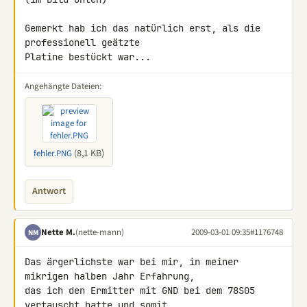
Gemerkt hab ich das natürlich erst, als die 
professionell geätzte 

Platine bestückt war...
Angehängte Dateien:
(8,1 KB)
fehler.PNG
Antwort
Nette M.
(nette-mann)
2009-03-01 09:35
#1176748
NM
Das ärgerlichste war bei mir, in meiner 
mikrigen halben Jahr Erfahrung, 

das ich den Ermitter mit GND bei dem 78S05 
vertauscht hatte und somit 
