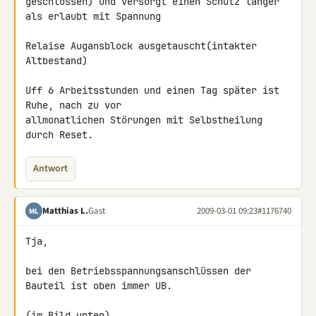
geschlossen) und versorgt einen Schütz länger 
als erlaubt mit Spannung

Relaise Augansblock ausgetauscht(intakter 
Altbestand)

Uff 6 Arbeitsstunden und einen Tag später ist 
Ruhe, nach zu vor

allmonatlichen Störungen mit Selbstheilung 
durch Reset.
Antwort
Matthias L.
Gast
2009-03-01 09:23
#1176740
ML
Tja,

bei den Betriebsspannungsanschlüssen der 
Bauteil ist oben immer UB.

(im Bild unten)
