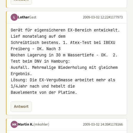
Lothar
Gast
2009-03-02 12:22
#1177973
L
Gerät für eigensicheren EX-Bereich entwickelt. 
Lief monatelang auf dem 

Schreibtisch bestens. 1. Atex-Test bei IBEXU 
Freiberg - OK. Nach 3 

Wochen Lagerung in 30 m Wassertiefe - OK.  2. 
Test beim DNV in Hamburg: 

Ausfall. Mehrmalige Wiederholung mit gleichem 
Ergebnis.

Lösung: Die EX-Vergußmasse arbeitet mehr als 
1/4Jahr nach und hebelt die 

Bauelemente von der Platine.
Antwort
Martin K.
(mkohler)
2009-03-02 14:39
#1178166
MK