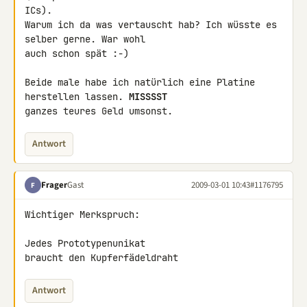
ICs).

Warum ich da was vertauscht hab? Ich wüsste es 
selber gerne. War wohl 

auch schon spät :-)

Beide male habe ich natürlich eine Platine 
herstellen lassen. 
MISSSST
ganzes teures Geld umsonst.
Antwort
Frager
Gast
2009-03-01 10:43
#1176795
F
Wichtiger Merkspruch:

Jedes Prototypenunikat

braucht den Kupferfädeldraht
Antwort