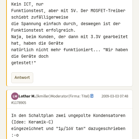
Kein ICT, nur 

Funktionstest, aber mit 5V. Der MOSFET-Treiber 
schiebt zufälligerweise 

die Spannung einfach durch, deswegen ist der 
Funktionstest erfolgreich. 

Naja, beim Kunden, der dann mit 3.3V gearbeitet 
hat, haben die Geräte 

natürlich nicht mehr funktioniert... "Wir haben 
die Geräte doch 

getestet!"
Antwort
Lothar M.
(lkmiller)
Moderator
(Firma: Titel)
2009-03-03 07:48
LM
#1178905
In den Schaltplan zwei ungepolte Kondensatoren 
(Idee: Keramik-C) 

eingezeichnet und "1µ/16V tan" dazugeschrieben   
:-o
