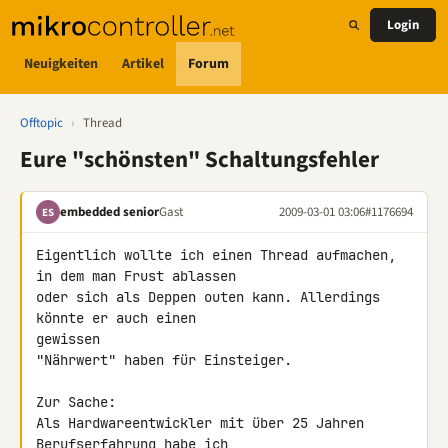
Login
Neuigkeiten
Artikel
Forum
Offtopic
›
Thread
Eure "schönsten" Schaltungsfehler
embedded senior
Gast
2009-03-01 03:06
#1176694
ES
Eigentlich wollte ich einen Thread aufmachen, 
in dem man Frust ablassen

oder sich als Deppen outen kann. Allerdings 
könnte er auch einen 

gewissen

"Nährwert" haben für Einsteiger.

Zur Sache:

Als Hardwareentwickler mit über 25 Jahren 
Berufserfahrung habe ich 
