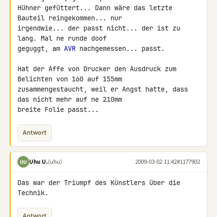
Hühner gefüttert... Dann wäre das letzte 
Bauteil reingekommen... nur 

irgendwie... der passt nicht... der ist zu 
lang. Mal ne runde doof 

geguggt, am 
AVR
 nachgemessen... passt.

Hat der Affe von Drucker den Ausdruck zum 
Belichten von 160 auf 155mm 

zusammengestaucht, weil er Angst hatte, dass 
das nicht mehr auf ne 210mm 

breite Folie passt...
Antwort
Uhu U.
(uhu)
2009-03-02 11:42
#1177902
UU
Das war der Triumpf des Künstlers über die 
Technik.
Antwort