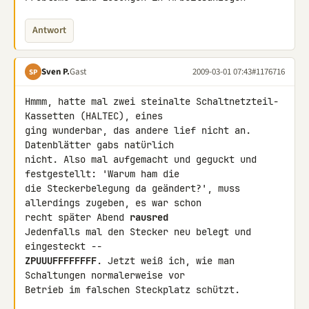
Antwort
Sven P.
Gast
2009-03-01 07:43
#1176716
SP
Hmmm, hatte mal zwei steinalte Schaltnetzteil-
Kassetten (HALTEC), eines 

ging wunderbar, das andere lief nicht an. 
Datenblätter gabs natürlich 

nicht. Also mal aufgemacht und geguckt und 
festgestellt: 'Warum ham die 

die Steckerbelegung da geändert?', muss 
allerdings zugeben, es war schon 

recht später Abend 
rausred
Jedenfalls mal den Stecker neu belegt und 
ZPUUUFFFFFFFF
. Jetzt weiß ich, wie man 
Schaltungen normalerweise vor 

Betrieb im falschen Steckplatz schützt.