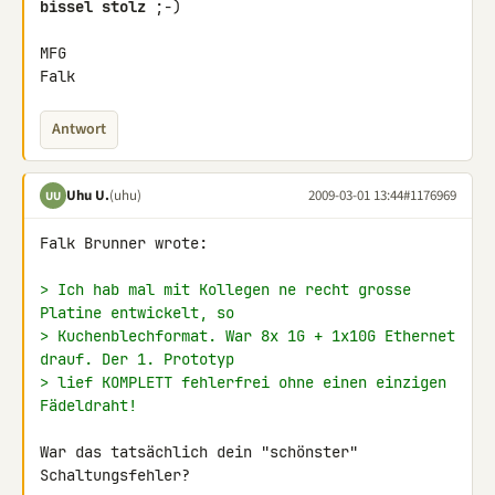
bissel stolz
 ;-)

MFG

Falk
Antwort
Uhu U.
(uhu)
2009-03-01 13:44
#1176969
UU
Falk Brunner wrote:

> Ich hab mal mit Kollegen ne recht grosse 
Platine entwickelt, so
> Kuchenblechformat. War 8x 1G + 1x10G Ethernet 
drauf. Der 1. Prototyp
> lief KOMPLETT fehlerfrei ohne einen einzigen 
Fädeldraht!
War das tatsächlich dein "schönster" 
Schaltungsfehler?