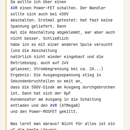
AVR
 einen Power-FET schalten. Der Wandler 
sollte sich auch bei 450V 

abschalten. Erstmal getestet: Hat fast keine 
Spannung geliefert. Dann 

mal die Abschaltung abgeklemmt, war aber auch 
nicht besser. Schließlich 

habe ich es mit einer anderen Spule versucht 
(und die Abschaltung 

natürlich nicht wieder eingebaut und die 
Betriebsspg. auch auf 24V 

gelassen; Strombegrensung bei ca. 2A...)

Ergebnis: Die Ausgangsspannung stieg in 
Sekundenbruchteilen so weit an, 

dass die 500V-Diode am Ausgang durchgebrochen 
ist. Dann hat sich der 8µF 

Kondensator am Ausgang in die Schaltung 
entladen und den 
AVR
 (ATMega8) 

und den Power-MOSFET gekillt.

Was lernt man daraus? Nicht für alles ist ein 
µC die beste Lösung!