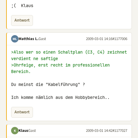
;(  Klaus
Antwort
Matthias L.
Gast
2009-03-01 14:16
#1177006
ML
>Also wer so einen Schaltplan (C3, C4) zeichnet 
verdient ne saftige
>Ohrfeige, erst recht im professionellen 
Bereich.
Du meinst die "Kabelführung" ?

Ich komme nämlich aus dem Hobbybereich..
Antwort
Klaus
Gast
2009-03-01 14:42
#1177027
K