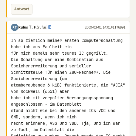
Antwort
Rufus Τ. F.
(rufus)
2009-03-01 14:01
#1176991
RΤ
In so ziemlich meiner ersten Computerschaltung 
habe ich aus Faulheit ein 

für mich damals sehr teures IC gegrillt.

Die Schaltung war eine Kombination aus 
Speichererweiterung und serieller 

Schnittstelle für einen Z80-Rechner*. Die 
Speichererweiterung (um 

atemberaubende 6 kiB) funktionierte, die "ACIA" 
von Rockwell (6551) aber 

habe ich mit verpolter Versorgungsspannung 
angeschlossen - im Datenblatt 

stand nicht wie bei den anderen ICs VCC und 
GND, sondern, wenn ich mich 

recht erinnere, VSS und VDD. Tja, und ich war 
zu faul, im Datenblatt die 
