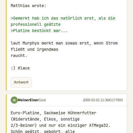
Matthias wrote:

>Gemerkt hab ich das natürlich erst, als die 
professionell geätzte
>Platine bestückt war...
laut Murphys merkt man sowas erst, wenn Strom 
fließt und irgendwas

raucht.

:) Klaus
Antwort
MeinerEiner
Gast
2009-03-02 11:36
#1177893
M
Euro-Platine, Sackweise Hühnerfutter 
(Widerstände, Elkos, sonstige 

2/3-Beiner) und nur ein einziger ATMega32. 
Schön geätzt, gebohrt, alle 
