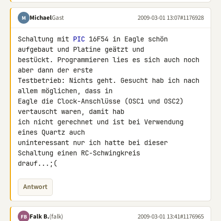
Michael
Gast
2009-03-01 13:07
#1176928
M
Schaltung mit 
PIC
 16F54 in Eagle schön 
aufgebaut und Platine geätzt und 

bestückt. Programmieren lies es sich auch noch 
aber dann der erste 

Testbetrieb: Nichts geht. Gesucht hab ich nach 
allem möglichen, dass in 

Eagle die Clock-Anschlüsse (OSC1 und OSC2) 
vertauscht waren, damit hab 

ich nicht gerechnet und ist bei Verwendung 
eines Quartz auch 

uninteressant nur ich hatte bei dieser 
Schaltung einen RC-Schwingkreis 

drauf...;(
Antwort
Falk B.
(falk)
2009-03-01 13:41
#1176965
FB