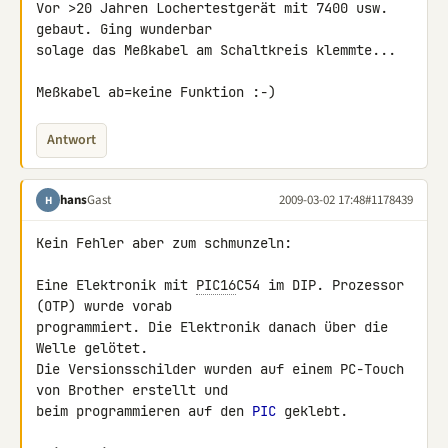
Vor >20 Jahren Lochertestgerät mit 7400 usw. 
gebaut. Ging wunderbar 

solage das Meßkabel am Schaltkreis klemmte...

Meßkabel ab=keine Funktion :-)
Antwort
hans
Gast
2009-03-02 17:48
#1178439
H
Kein Fehler aber zum schmunzeln:

Eine Elektronik mit 
PIC16
C54 im DIP. Prozessor 
(OTP) wurde vorab

programmiert. Die Elektronik danach über die 
Welle gelötet.

Die Versionsschilder wurden auf einem PC-Touch 
von Brother erstellt und

beim programmieren auf den 
PIC
 geklebt.
