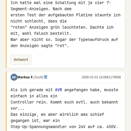
Ich hatte mal eine Schaltung mit je vier 7-
Segment-Anzeigen. Nach dem 

ersten Test der aufgebauten Platine staunte ich 
nicht schlecht, dass die 

"roten" Anzeigen grün leuchteten. Dachte ich 
mit, wohl falsch bestellt. 

War aber nicht so. Sogar der Typenaufdruck auf 
den Anzeigen sagte "rot".
Antwort
Markus F.
(5volt)
2009-03-03 10:06
#1179098
MF
Als ich gerade mit 
AVR
 angefangen habe, musste 
einfach in alles ein 

Controller rein. Kommt euch evtl. auch bekannt 
vor...

Das einzige, wo aber wirklich was schief 
gegangen ist, war ein 

Step-Up-Spannungswandler von 24V auf ca. 450V. 