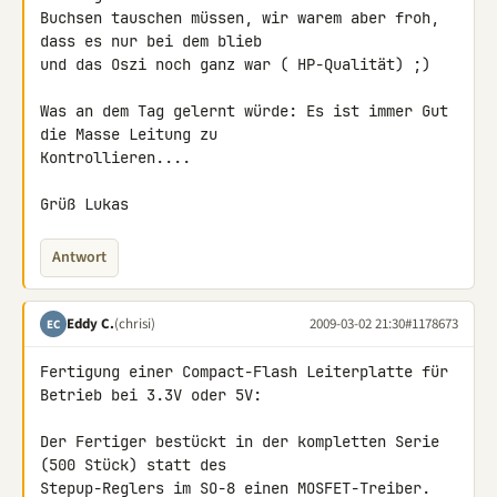
Buchsen tauschen müssen, wir warem aber froh, 
dass es nur bei dem blieb 

und das Oszi noch ganz war ( HP-Qualität) ;)

Was an dem Tag gelernt würde: Es ist immer Gut 
die Masse Leitung zu 

Kontrollieren....

Grüß Lukas
Antwort
Eddy C.
(chrisi)
2009-03-02 21:30
#1178673
EC
Fertigung einer Compact-Flash Leiterplatte für 
Betrieb bei 3.3V oder 5V:

Der Fertiger bestückt in der kompletten Serie 
(500 Stück) statt des 

Stepup-Reglers im SO-8 einen MOSFET-Treiber. 