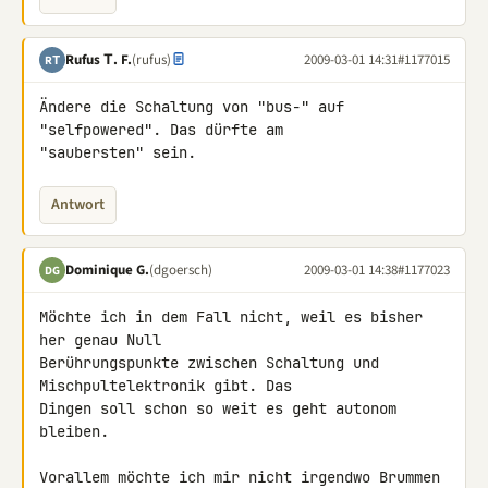
Rufus Τ. F.
(rufus)
2009-03-01 14:31
#1177015
RΤ
Ändere die Schaltung von "bus-" auf 
"selfpowered". Das dürfte am 

"saubersten" sein.
Antwort
Dominique G.
(dgoersch)
2009-03-01 14:38
#1177023
DG
Möchte ich in dem Fall nicht, weil es bisher 
her genau Null 

Berührungspunkte zwischen Schaltung und 
Mischpultelektronik gibt. Das 

Dingen soll schon so weit es geht autonom 
bleiben.

Vorallem möchte ich mir nicht irgendwo Brummen 