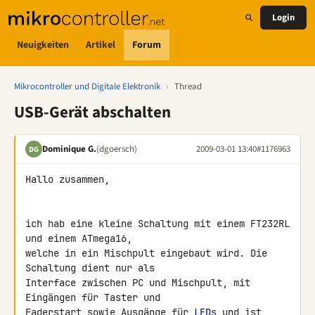
Login
Neuigkeiten
Artikel
Forum
Mikrocontroller und Digitale Elektronik
›
Thread
USB-Gerät abschalten
Dominique G.
(dgoersch)
2009-03-01 13:40
#1176963
DG
Hallo zusammen,

ich hab eine kleine Schaltung mit einem FT232RL 
und einem ATmega16, 

welche in ein Mischpult eingebaut wird. Die 
Schaltung dient nur als 

Interface zwischen PC und Mischpult, mit 
Eingängen für Taster und 

Faderstart sowie Ausgänge für 
LED
s und ist 