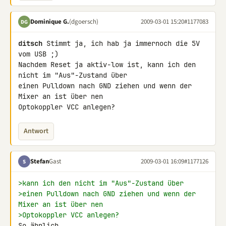
Dominique G.
(dgoersch)
2009-03-01 15:20
#1177083
DG
ditsch
 Stimmt ja, ich hab ja immernoch die 5V 
vom USB ;)

Nachdem Reset ja aktiv-low ist, kann ich den 
nicht im "Aus"-Zustand über 

einen Pulldown nach GND ziehen und wenn der 
Mixer an ist über nen 

Optokoppler VCC anlegen?
Antwort
Stefan
Gast
2009-03-01 16:09
#1177126
S
>kann ich den nicht im "Aus"-Zustand über
>einen Pulldown nach GND ziehen und wenn der 
Mixer an ist über nen
>Optokoppler VCC anlegen?
So ähnlich.
