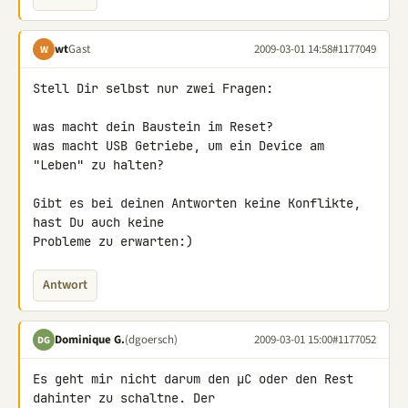
wt
Gast
2009-03-01 14:58
#1177049
W
Stell Dir selbst nur zwei Fragen:

was macht dein Baustein im Reset?

was macht USB Getriebe, um ein Device am 
"Leben" zu halten?

Gibt es bei deinen Antworten keine Konflikte, 
hast Du auch keine 

Probleme zu erwarten:)
Antwort
Dominique G.
(dgoersch)
2009-03-01 15:00
#1177052
DG
Es geht mir nicht darum den µC oder den Rest 
dahinter zu schaltne. Der 
