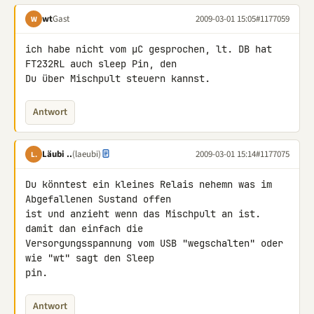
wt
Gast
2009-03-01 15:05
#1177059
W
ich habe nicht vom µC gesprochen, lt. DB hat 
FT232RL auch sleep Pin, den 

Du über Mischpult steuern kannst.
Antwort
Läubi ..
(laeubi)
2009-03-01 15:14
#1177075
L.
Du könntest ein kleines Relais nehemn was im 
Abgefallenen Sustand offen 

ist und anzieht wenn das Mischpult an ist. 
damit dan einfach die 

Versorgungsspannung vom USB "wegschalten" oder 
wie "wt" sagt den Sleep 

pin.
Antwort