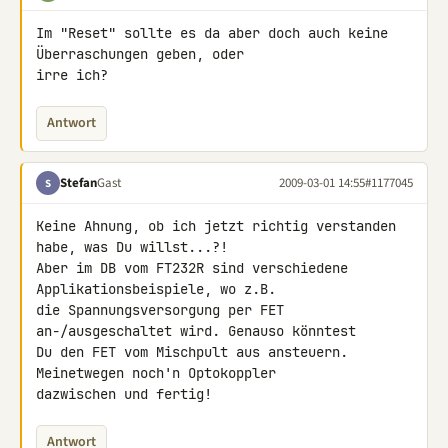
Im "Reset" sollte es da aber doch auch keine 
Überraschungen geben, oder 

irre ich?
Antwort
Stefan
Gast
2009-03-01 14:55
#1177045
S
Keine Ahnung, ob ich jetzt richtig verstanden 
habe, was Du willst...?!

Aber im DB vom FT232R sind verschiedene 
Applikationsbeispiele, wo z.B. 

die Spannungsversorgung per FET 
an-/ausgeschaltet wird. Genauso könntest 

Du den FET vom Mischpult aus ansteuern. 
Meinetwegen noch'n Optokoppler 

dazwischen und fertig!
Antwort