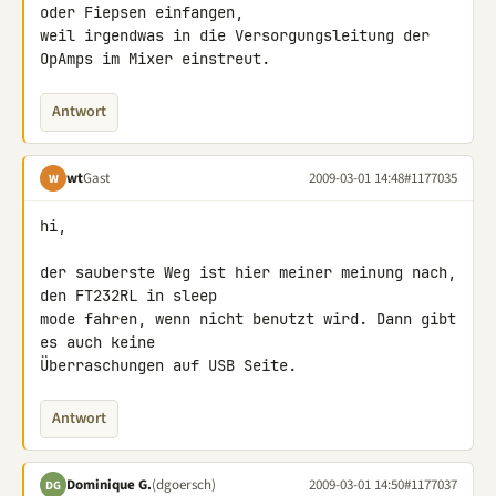
oder Fiepsen einfangen, 

weil irgendwas in die Versorgungsleitung der 
OpAmps im Mixer einstreut.
Antwort
wt
Gast
2009-03-01 14:48
#1177035
W
hi,

der sauberste Weg ist hier meiner meinung nach, 
den FT232RL in sleep 

mode fahren, wenn nicht benutzt wird. Dann gibt 
es auch keine 

Überraschungen auf USB Seite.
Antwort
Dominique G.
(dgoersch)
2009-03-01 14:50
#1177037
DG