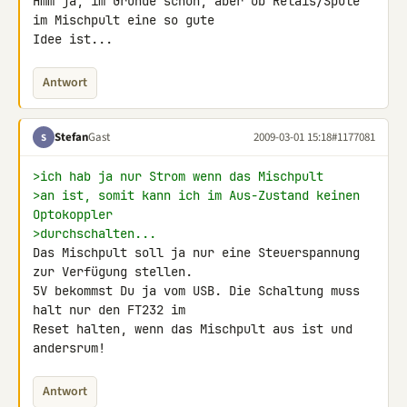
Hmm ja, im Grunde schon, aber ob Relais/Spule 
im Mischpult eine so gute 

Idee ist...
Antwort
Stefan
Gast
2009-03-01 15:18
#1177081
S
>ich hab ja nur Strom wenn das Mischpult
>an ist, somit kann ich im Aus-Zustand keinen 
Optokoppler
>durchschalten...
Das Mischpult soll ja nur eine Steuerspannung 
zur Verfügung stellen.

5V bekommst Du ja vom USB. Die Schaltung muss 
halt nur den FT232 im 

Reset halten, wenn das Mischpult aus ist und 
andersrum!
Antwort