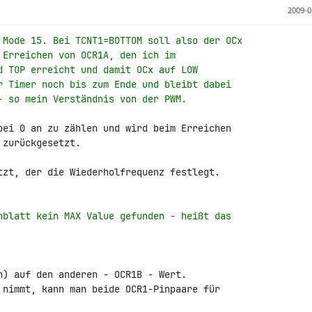
2009-0
 Mode 15. Bei TCNT1=BOTTOM soll also der OCx
 Erreichen von OCR1A, den ich im
d TOP erreicht und damit OCx auf LOW
r Timer noch bis zum Ende und bleibt dabei
- so mein Verständnis von der PWM.
bei 0 an zu zählen und wird beim Erreichen 

zurückgesetzt.

tzt, der die Wiederholfrequenz festlegt.

nblatt kein MAX Value gefunden - heißt das
h) auf den anderen - OCR1B - Wert.

 nimmt, kann man beide OCR1-Pinpaare für 
