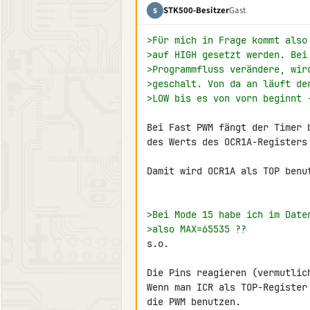
STK500-Besitzer
Gast
S
>Für mich in Frage kommt also
>auf HIGH gesetzt werden. Bei
>Programmfluss verändere, wir
>geschalt. Von da an läuft de
>LOW bis es von vorn beginnt 
Bei Fast PWM fängt der Timer 
des Werts des OCR1A-Registers 
Damit wird OCR1A als TOP benu
>Bei Mode 15 habe ich im Date
>also MAX=65535 ??
s.o.

Die Pins reagieren (vermutlic
Wenn man ICR als TOP-Register
die PWM benutzen.