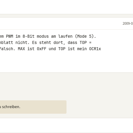
2009-0
em PWM im 8-Bit modus am laufen (Mode 5).

nblatt nicht. Es steht dort, dass TOP = 

falsch. MAX ist 0xFF und TOP ist mein OCR1x 

u schreiben.