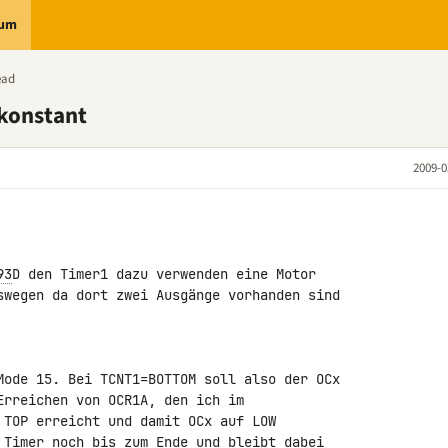
rum
ead
konstant
2009-0
93
D den Timer1 dazu verwenden eine Motor 

swegen da dort zwei Ausgänge vorhanden sind 

Mode 15. Bei TCNT1=BOTTOM soll also der OCx 

Erreichen von OCR1A, den ich im 

 TOP erreicht und damit OCx auf LOW 

 Timer noch bis zum Ende und bleibt dabei 
