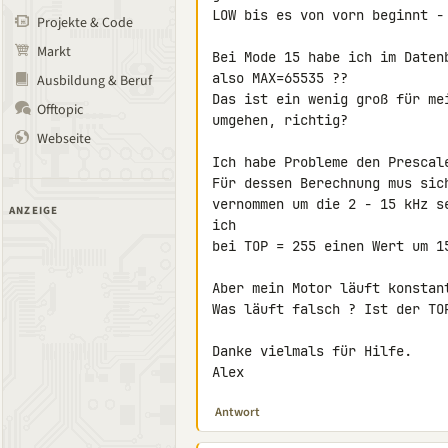
LOW bis es von vorn beginnt -
Projekte & Code
Markt
Bei Mode 15 habe ich im Daten
also MAX=65535 ??

Ausbildung & Beruf
Das ist ein wenig groß für me
Offtopic
umgehen, richtig?

Webseite
Ich habe Probleme den Prescal
Für dessen Berechnung mus sic
vernommen um die 2 - 15 kHz s
ANZEIGE
ich

bei TOP = 255 einen Wert um 15
Aber mein Motor läuft konstant
Was läuft falsch ? Ist der TOP
Danke vielmals für Hilfe.

Alex
Antwort