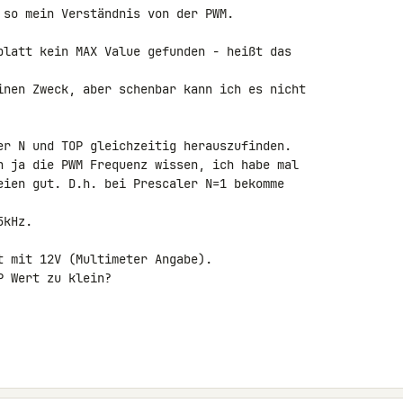
 so mein Verständnis von der PWM.

blatt kein MAX Value gefunden - heißt das 

inen Zweck, aber schenbar kann ich es nicht 

er N und TOP gleichzeitig herauszufinden. 

h ja die PWM Frequenz wissen, ich habe mal 

eien gut. D.h. bei Prescaler N=1 bekomme 

kHz.

 mit 12V (Multimeter Angabe).

 Wert zu klein?
