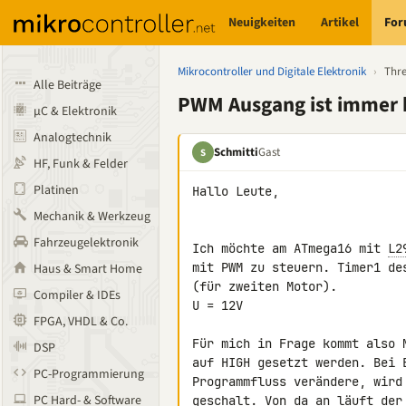
Neuigkeiten
Artikel
Fo
Mikrocontroller und Digitale Elektronik
›
Thr
Alle Beiträge
PWM Ausgang ist immer 
µC & Elektronik
Analogtechnik
Schmitti
Gast
S
HF, Funk & Felder
Platinen
Hallo Leute,

Mechanik & Werkzeug
Fahrzeugelektronik
Ich möchte am ATmega16 mit 
L2
mit PWM zu steuern. Timer1 de
Haus & Smart Home
(für zweiten Motor).

Compiler & IDEs
U = 12V

FPGA, VHDL & Co.
Für mich in Frage kommt also 
DSP
auf HIGH gesetzt werden. Bei 
PC-Programmierung
Programmfluss verändere, wird
PC Hard- & Software
geschalt. Von da an läuft der