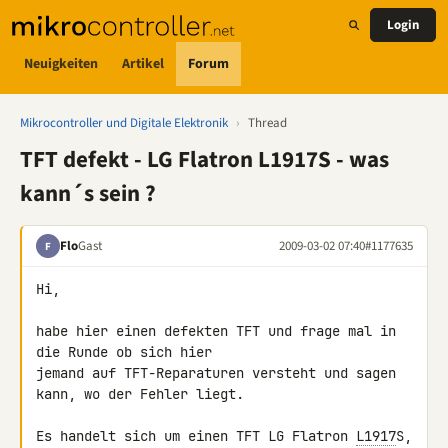
Login
Neuigkeiten
Artikel
Forum
Mikrocontroller und Digitale Elektronik
›
Thread
TFT defekt - LG Flatron L1917S - was
kann´s sein ?
Flo
Gast
2009-03-02 07:40
#1177635
F
Hi,

habe hier einen defekten TFT und frage mal in 
die Runde ob sich hier 

jemand auf TFT-Reparaturen versteht und sagen 
kann, wo der Fehler liegt.

Es handelt sich um einen TFT LG Flatron 
L1917
S, 