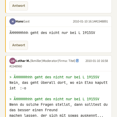
Antwort
Hans
Gast
2010-01-10 16:14
#1548891
H
ÄHHHHHhhh geht des nicht nur bei L 1915SV
Antwort
Lothar M.
(lkmiller)
Moderator
(Firma: Titel)
2010-01-10 16:58
LM
#1548960
> ÄHHHHHhhh geht des nicht nur bei L 1915SV
Nein, das geht überall dort, wo ein Elko kaputt 
ist  :-o

> ÄHHHHHhhh geht des nicht nur bei L 1915SV
Wenn du solche Fragen stellst, dann solltest du 
das besser einen Freund 

machen lassen, der sich mit sowas auskennt...  