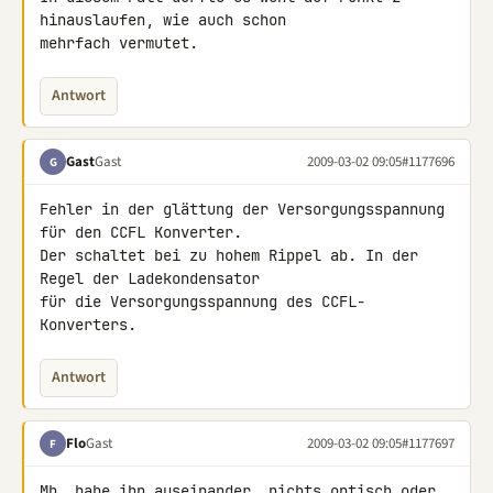
hinauslaufen, wie auch schon 

mehrfach vermutet.
Antwort
Gast
Gast
2009-03-02 09:05
#1177696
G
Fehler in der glättung der Versorgungsspannung 
für den CCFL Konverter. 

Der schaltet bei zu hohem Rippel ab. In der 
Regel der Ladekondensator 

für die Versorgungsspannung des CCFL-
Konverters.
Antwort
Flo
Gast
2009-03-02 09:05
#1177697
F
Mh, habe ihn auseinander, nichts optisch oder 