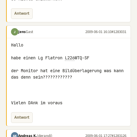
Antwort
jens
Gast
2009-06-01 16:10
#1283031
J
Hallo

habe einen Lg Flatron 
L226
WTQ-SF

der Monitor hat eine Bildüberlagerung was kann 
das denn sein????????????

Vielen DAnk im voraus
Antwort
Andreas K.
(derandi)
2009-06-01 17:27
#1283126
AK