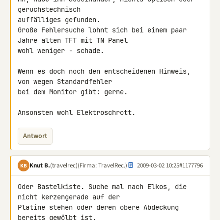
geruchstechnisch 

auffälliges gefunden.

Große Fehlersuche lohnt sich bei einem paar 
Jahre alten TFT mit TN Panel 

wohl weniger - schade.

Wenn es doch noch den entscheidenen Hinweis, 
von wegen Standardfehler 

bei dem Monitor gibt: gerne.

Ansonsten wohl Elektroschrott.
Antwort
Knut B.
(travelrec)
(Firma: TravelRec.)
2009-03-02 10:25
#1177796
KB
Oder Bastelkiste. Suche mal nach Elkos, die 
nicht kerzengerade auf der 

Platine stehen oder deren obere Abdeckung 
bereits gewölbt ist.