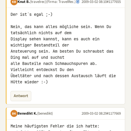
Knut B.
(travelrec)
(Firma: TravelRec.)
2009-03-02 08:10
#1177655
KB
Der ist´s egal ;-)

Nein, das kann alles mögliche sein. Wenn Du 
tatsächlich nichts auf dem 

Display sehen kannst, kann es auch ein 
wichtiger Bestandteil der 

Ansteuerung sein. Am besten Du schraubst das 
Ding mal auf und suchst 

alle Bauteile nach Schmauchspuren ab. 
Vielleicht entdeckst Du den 

Übeltäter und nach dessen Austausch läuft die 
Hütte wieder :-)
Antwort
Benedikt K.
(benedikt)
2009-03-02 08:29
#1177669
BK
Meine häufigsten Fehler die ich hatte:
