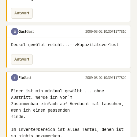
Antwort
Gast
Gast
2009-03-02 10:30
#1177810
G
Deckel gewölbt reicht...-->Kapazitätsverlust
Antwort
Flo
Gast
2009-03-02 10:39
#1177820
F
Einer ist min minimal gewölbt ... ohne 
Austritt. Werde ich vor´m 

Zusammenbau einfach auf Verdacht mal tauschen, 
wenn ich einen passenden 

finde.

Im Inverterbereich ist alles Tantal, denen ist 
so nichts anzumerken.