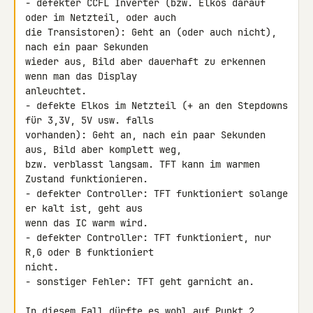
- defekter CCFL Inverter (bzw. Elkos darauf 
oder im Netzteil, oder auch 

die Transistoren): Geht an (oder auch nicht), 
nach ein paar Sekunden 

wieder aus, Bild aber dauerhaft zu erkennen 
wenn man das Display 

anleuchtet.

- defekte Elkos im Netzteil (+ an den Stepdowns 
für 3,3V, 5V usw. falls 

vorhanden): Geht an, nach ein paar Sekunden 
aus, Bild aber komplett weg, 

bzw. verblasst langsam. TFT kann im warmen 
Zustand funktionieren.

- defekter Controller: TFT funktioniert solange 
er kalt ist, geht aus 

wenn das IC warm wird.

- defekter Controller: TFT funktioniert, nur 
R,G oder B funktioniert 

nicht.

- sonstiger Fehler: TFT geht garnicht an.

In diesem Fall dürfte es wohl auf Punkt 2 