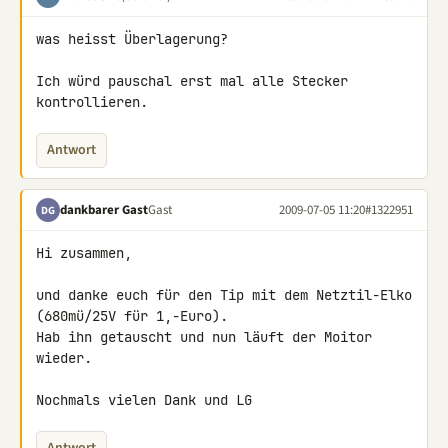
was heisst Überlagerung?

Ich würd pauschal erst mal alle Stecker 
kontrollieren.
Antwort
dankbarer Gast
Gast
2009-07-05 11:20
#1322951
DG
Hi zusammen,

und danke euch für den Tip mit dem Netztil-Elko 
(680mü/25V für 1,-Euro). 

Hab ihn getauscht und nun läuft der Moitor 
wieder.

Nochmals vielen Dank und LG