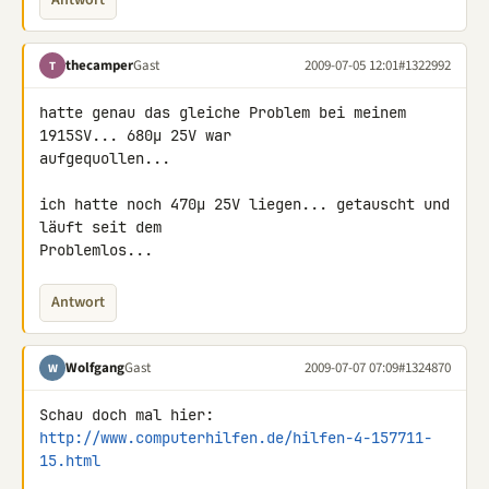
Antwort
thecamper
Gast
2009-07-05 12:01
#1322992
T
hatte genau das gleiche Problem bei meinem 
1915SV... 680µ 25V war 

aufgequollen...

ich hatte noch 470µ 25V liegen... getauscht und 
läuft seit dem 

Problemlos...
Antwort
Wolfgang
Gast
2009-07-07 07:09
#1324870
W
http://www.computerhilfen.de/hilfen-4-157711-
15.html