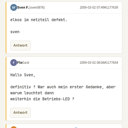
Sven F.
(sven0876)
2009-03-02 07:49
#1177639
SF
elkos im netzteil defekt.

sven
Antwort
Flo
Gast
2009-03-02 08:06
#1177654
F
Hallo Sven,

definitiv ? War auch mein erster Gedanke, aber 
warum leuchtet dann 

weiterhin die Betriebs-LED ?
Antwort