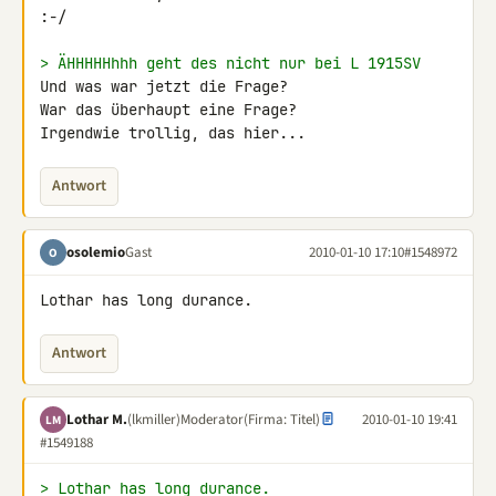
:-/

> ÄHHHHHhhh geht des nicht nur bei L 1915SV
Und was war jetzt die Frage?

War das überhaupt eine Frage?

Irgendwie trollig, das hier...
Antwort
osolemio
Gast
2010-01-10 17:10
#1548972
O
Lothar has long durance.
Antwort
Lothar M.
(lkmiller)
Moderator
(Firma: Titel)
2010-01-10 19:41
LM
#1549188
> Lothar has long durance.