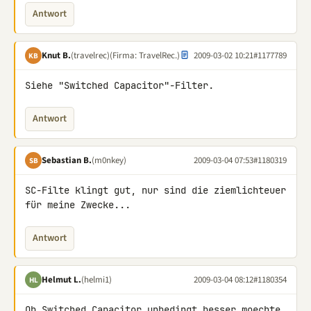
Antwort
Knut B.
(travelrec)
(Firma: TravelRec.)
2009-03-02 10:21
#1177789
KB
Siehe "Switched Capacitor"-Filter.
Antwort
Sebastian B.
(m0nkey)
2009-03-04 07:53
#1180319
SB
SC-Filte klingt gut, nur sind die ziemlichteuer 
für meine Zwecke...
Antwort
Helmut L.
(helmi1)
2009-03-04 08:12
#1180354
HL
Ob Switched Capacitor unbedingt besser moechte 