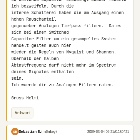
ich bezweifeln. Durch die 

interne Schalterei haben die am Ausgang einen 
hohen Rauschanteil 

gegenueber Analogen Tiefpass filtern.  Da es 
sich bei einem Switched 

Capacitor Filter um ein gesampeltes System 
handelt gelten auch hier 

wieder die Regeln von Nyquist und Shannon. 
Oberhalb der halben 

Abtastfrequenz darf nicht mehr im Spectrum 
deines Signales enthalten 

sein.

Ich wuerde dir zu Analogen Filtern raten.

Gruss Helmi
Antwort
Sebastian B.
(m0nkey)
2009-03-04 09:21
#1180421
SB