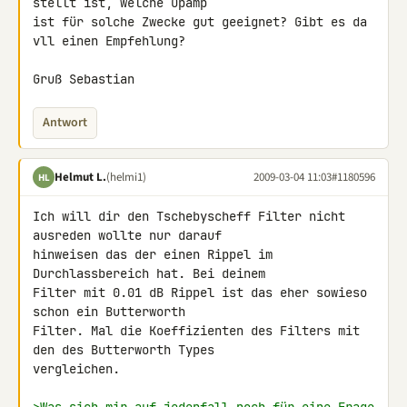
stellt ist, welche Opamp 

ist für solche Zwecke gut geeignet? Gibt es da 
vll einen Empfehlung?

Gruß Sebastian
Antwort
Helmut L.
(helmi1)
2009-03-04 11:03
#1180596
HL
Ich will dir den Tschebyscheff Filter nicht 
ausreden wollte nur darauf 

hinweisen das der einen Rippel im 
Durchlassbereich hat. Bei deinem 

Filter mit 0.01 dB Rippel ist das eher sowieso 
schon ein Butterworth 

Filter. Mal die Koeffizienten des Filters mit 
den des Butterworth Types 

vergleichen.
