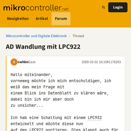
Login
Neuigkeiten
Artikel
Forum
Mikrocontroller und Digitale Elektronik
›
Thread
AD Wandlung mit LPC922
swhkn
Gast
2009-03-02 16:10
#1178293
S
Hallo miteinander,

vorneweg möchte ich mich entschuldigen, ich 
weiß das mein Frage mit 

einem Blick ins Datenblatt zu klären wäre, 
dabei bin ich mir aber doch 

zu unsicher...

Ich hab eine Schaltung mit einem 
LPC932
entwickelt und möchte diese nun 

auf den 
LPC922
 portieren. Dies klappt auch für 