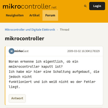
Login
Neuigkeiten
Artikel
Forum
Mikrocontroller und Digitale Elektronik
›
Thread
mikrocontroller
mirko
Gast
2009-03-02 16:30
#1178329
M
Woran erkenne ich eigentlich, ob ein 
mmikrocontroller kaputt ist?

Ich habe mir hier eine Schaltung aufgebaut, die 
jedoch nicht 

funktioniert und ich weiß nicht wo der Fehler 
liegt.
Antwort