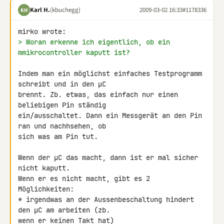
Karl H.
(kbuchegg)
2009-03-02 16:33
#1178336
KH
> Woran erkenne ich eigentlich, ob ein 
mmikrocontroller kaputt ist?
Indem man ein möglichst einfaches Testprogramm 
schreibt und in den µC 

brennt. Zb. etwas, das einfach nur einen 
beliebigen Pin ständig 

ein/ausschaltet. Dann ein Messgerät an den Pin 
ran und nachhsehen, ob 

sich was am Pin tut.

Wenn der µC das macht, dann ist er mal sicher 
nicht kaputt.

Wenn er es nicht macht, gibt es 2 
Möglichkeiten:

* irgendwas an der Aussenbeschaltung hindert 
den µC am arbeiten (zb. 

wenn er keinen Takt hat)
