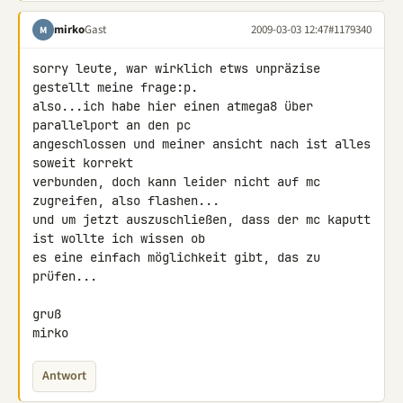
mirko
Gast
2009-03-03 12:47
#1179340
M
sorry leute, war wirklich etws unpräzise 
gestellt meine frage:p.

also...ich habe hier einen atmega8 über 
parallelport an den pc 

angeschlossen und meiner ansicht nach ist alles 
soweit korrekt 

verbunden, doch kann leider nicht auf mc 
zugreifen, also flashen...

und um jetzt auszuschließen, dass der mc kaputt 
ist wollte ich wissen ob 

es eine einfach möglichkeit gibt, das zu 
prüfen...

gruß

mirko
Antwort