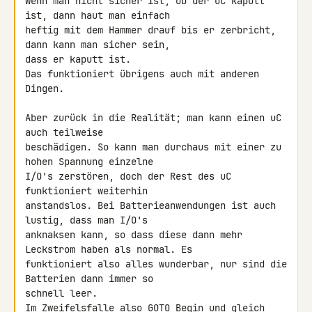
Wenn man nicht sicher ist, ob der uC kaputt 
ist, dann haut man einfach 

heftig mit dem Hammer drauf bis er zerbricht, 
dann kann man sicher sein, 

dass er kaputt ist.

Das funktioniert übrigens auch mit anderen 
Dingen.

Aber zurück in die Realität; man kann einen uC 
auch teilweise 

beschädigen. So kann man durchaus mit einer zu 
hohen Spannung einzelne 

I/O's zerstören, doch der Rest des uC 
funktioniert weiterhin 

anstandslos. Bei Batterieanwendungen ist auch 
lustig, dass man I/O's 

anknaksen kann, so dass diese dann mehr 
Leckstrom haben als normal. Es 

funktioniert also alles wunderbar, nur sind die 
Batterien dann immer so 

schnell leer.

Im Zweifelsfalle also GOTO Begin und gleich 