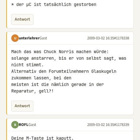
* der µC ist tatsächlich gestorben
Antwort
unterlehrer
Gast
2009-03-02 16:35
#1178338
U
Mach das was Chuck Norris machen würde:

solange anstarren, bis er von selbst sagt, was 
nicht stimmt.

Alternativ den Forumteilnehmern Glaskugeln 
zukommen lassen, bei den 

meisten ist die nämlich gerade in der 
Reparatur, gell?!
Antwort
ROFL
Gast
2009-03-02 16:35
#1178339
R
Deine M-Taste ist kaputt.