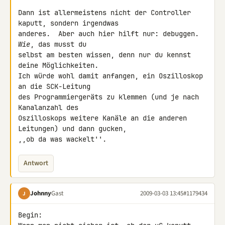
Dann ist allermeistens nicht der Controller 
kaputt, sondern irgendwas

anderes.  Aber auch hier hilft nur: debuggen.  
Wie
, das musst du

selbst am besten wissen, denn nur du kennst 
deine Möglichkeiten.

Ich würde wohl damit anfangen, ein Oszilloskop 
an die SCK-Leitung

des Programmiergeräts zu klemmen (und je nach 
Kanalanzahl des

Oszilloskops weitere Kanäle an die anderen 
Leitungen) und dann gucken,

,,ob da was wackelt''.
Antwort
Johnny
Gast
2009-03-03 13:45
#1179434
J
Begin:
