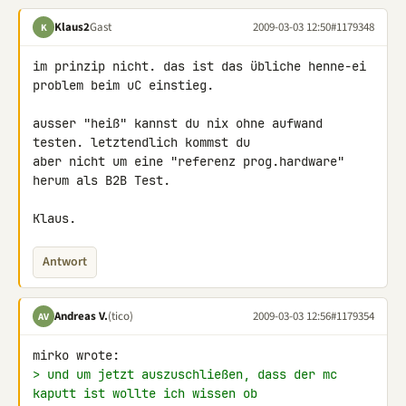
Klaus2
Gast
2009-03-03 12:50
#1179348
K
im prinzip nicht. das ist das übliche henne-ei 
problem beim uC einstieg.

ausser "heiß" kannst du nix ohne aufwand 
testen. letztendlich kommst du 

aber nicht um eine "referenz prog.hardware" 
herum als B2B Test.

Klaus.
Antwort
Andreas V.
(tico)
2009-03-03 12:56
#1179354
AV
> und um jetzt auszuschließen, dass der mc 
kaputt ist wollte ich wissen ob