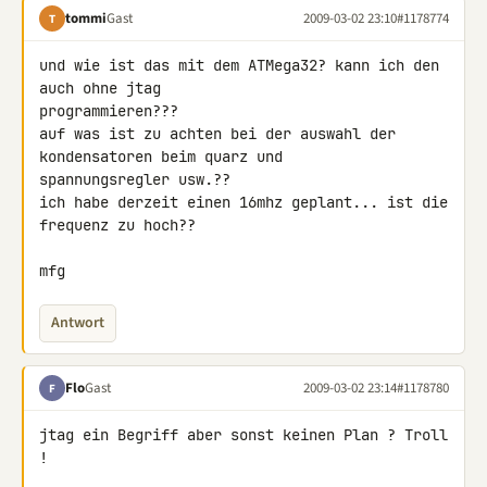
tommi
Gast
2009-03-02 23:10
#1178774
T
und wie ist das mit dem ATMega32? kann ich den 
auch ohne jtag 

programmieren???

auf was ist zu achten bei der auswahl der 
kondensatoren beim quarz und 

spannungsregler usw.??

ich habe derzeit einen 16mhz geplant... ist die 
frequenz zu hoch??

mfg
Antwort
Flo
Gast
2009-03-02 23:14
#1178780
F
jtag ein Begriff aber sonst keinen Plan ? Troll 
!