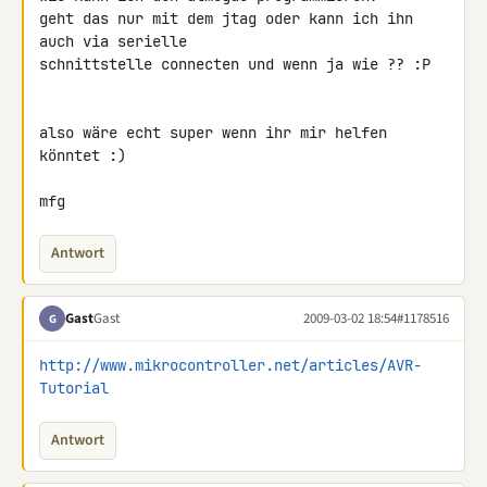
geht das nur mit dem jtag oder kann ich ihn 
auch via serielle 

schnittstelle connecten und wenn ja wie ?? :P

also wäre echt super wenn ihr mir helfen 
könntet :)

mfg
Antwort
Gast
Gast
2009-03-02 18:54
#1178516
G
http://www.mikrocontroller.net/articles/AVR-
Tutorial
Antwort