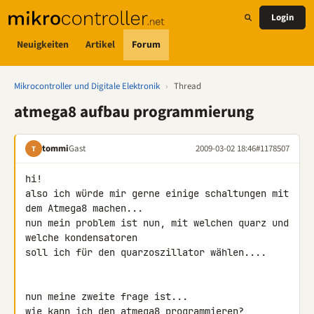
Login
Neuigkeiten
Artikel
Forum
Mikrocontroller und Digitale Elektronik
›
Thread
atmega8 aufbau programmierung
tommi
Gast
2009-03-02 18:46
#1178507
T
hi!

also ich würde mir gerne einige schaltungen mit 
dem Atmega8 machen...

nun mein problem ist nun, mit welchen quarz und 
welche kondensatoren 

soll ich für den quarzoszillator wählen....

nun meine zweite frage ist...

wie kann ich den atmega8 programmieren?
