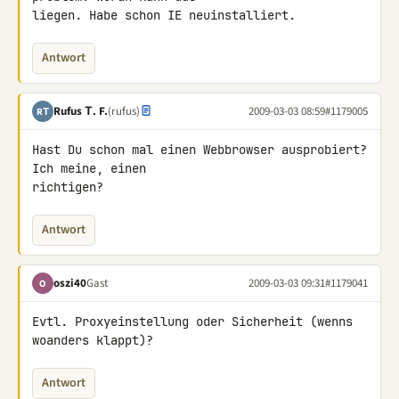
liegen. Habe schon IE neuinstalliert.
Antwort
Rufus Τ. F.
(rufus)
2009-03-03 08:59
#1179005
RΤ
Hast Du schon mal einen Webbrowser ausprobiert? 
Ich meine, einen 

richtigen?
Antwort
oszi40
Gast
2009-03-03 09:31
#1179041
O
Evtl. Proxyeinstellung oder Sicherheit (wenns 
woanders klappt)?
Antwort