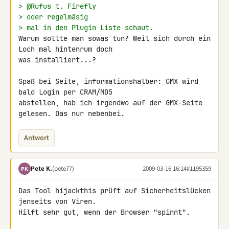
> @Rufus t. Firefly
> oder regelmäsig
> mal in den Plugin Liste schaut.
Warum sollte man sowas tun? Weil sich durch ein 
Loch mal hintenrum doch 

was installiert...?

Spaß bei Seite, informationshalber: GMX wird 
bald Login per CRAM/MD5 

abstellen, hab ich irgendwo auf der GMX-Seite 
gelesen. Das nur nebenbei.
Antwort
Pete K.
(pete77)
2009-03-16 16:14
#1195359
PK
Das Tool hijackthis prüft auf Sicherheitslücken 
jenseits von Viren. 

Hilft sehr gut, wenn der Browser "spinnt".
