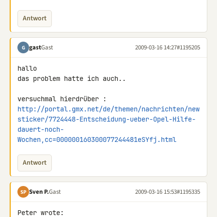
Antwort
gast
Gast
2009-03-16 14:27
#1195205
G
hallo

das problem hatte ich auch..

http://portal.gmx.net/de/themen/nachrichten/new
sticker/7724448-Entscheidung-ueber-Opel-Hilfe-
dauert-noch-
Wochen,cc=000000160300077244481eSYfj.html
Antwort
Sven P.
Gast
2009-03-16 15:53
#1195335
SP