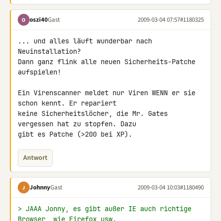
oszi40
Gast
2009-03-04 07:57
#1180325
O
... und alles läuft wunderbar nach 
Neuinstallation?

Dann ganz flink alle neuen Sicherheits-Patche 
aufspielen!

Ein Virenscanner meldet nur Viren WENN er sie 
schon kennt. Er repariert 

keine Sicherheitslöcher, die Mr. Gates 
vergessen hat zu stopfen. Dazu 

gibt es Patche (>200 bei XP).
Antwort
Johnny
Gast
2009-03-04 10:03
#1180490
J
> JAAA Jonny, es gibt außer IE auch richtige 
Browser, wie Firefox usw.