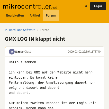
Login
Neuigkeiten
Artikel
Forum
PC Hard- und Software
›
Thread
GMX LOG IN klappt nicht
Wasser
Gast
2009-03-02 22:39
#1178740
W
Hallo zusammen,

ich kann bei GMX auf der Website nicht mehr 
einloggen. Es kommt keine 

Fehlermeldung, der Anmeldevorgang dauert nur 
ewig und dauert und dauert 

und dauert.

Auf meinem zweiten Rechner ist der Login kein 
problem. Woran kann das 
