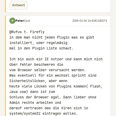
Antwort
Peter
Gast
2009-03-04 10:43
#1180573
P
@Rufus t. Firefly

in dem man nicht jeden Plugin was es gibt 
installiert, oder regelmäsig 

mal in den Plugin Liste schaut.

Ich bin auch ein IE nutzer und kann mich nich 
über fehler beschweren die 

vom Browser selber verursacht werden.

Was eventuell für ein wechsel spricht sind 
Sicherheitslücken, aber wenn 

heute viele Lücken von Plugins kommen( Flash, 
Java usw) dann ist zum 

Schluss der Browser egal. Dann lieber ohne 
Admin rechte arbeiten und 

darauf vertrauen das die Viren sich in 
system/system32 eintragen wollen.