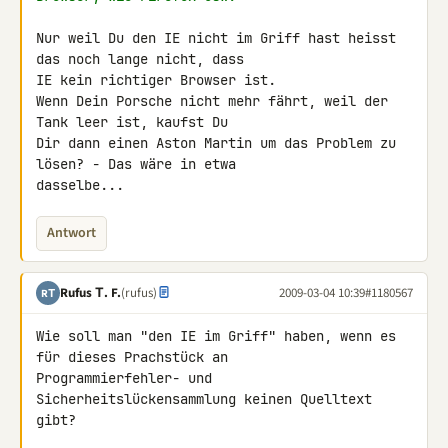
Nur weil Du den IE nicht im Griff hast heisst 
das noch lange nicht, dass 

IE kein richtiger Browser ist.

Wenn Dein Porsche nicht mehr fährt, weil der 
Tank leer ist, kaufst Du 

Dir dann einen Aston Martin um das Problem zu 
lösen? - Das wäre in etwa 

dasselbe...
Antwort
Rufus Τ. F.
(rufus)
2009-03-04 10:39
#1180567
RΤ
Wie soll man "den IE im Griff" haben, wenn es 
für dieses Prachstück an 

Programmierfehler- und 
Sicherheitslückensammlung keinen Quelltext 
gibt?