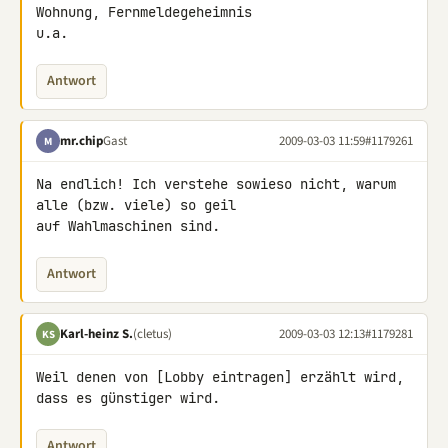
Wohnung, Fernmeldegeheimnis 

u.a.
Antwort
mr.chip
Gast
2009-03-03 11:59
#1179261
M
Na endlich! Ich verstehe sowieso nicht, warum 
alle (bzw. viele) so geil 

auf Wahlmaschinen sind.
Antwort
Karl-heinz S.
(cletus)
2009-03-03 12:13
#1179281
KS
Weil denen von [Lobby eintragen] erzählt wird, 
dass es günstiger wird.
Antwort