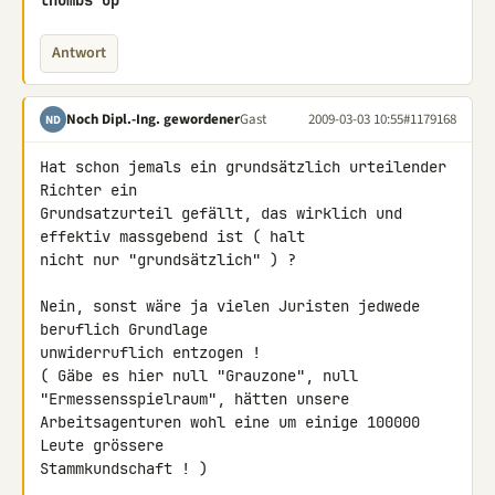
thumbs up
Antwort
Noch Dipl.-Ing. gewordener
Gast
2009-03-03 10:55
#1179168
ND
Hat schon jemals ein grundsätzlich urteilender 
Richter ein 

Grundsatzurteil gefällt, das wirklich und 
effektiv massgebend ist ( halt 

nicht nur "grundsätzlich" ) ?

Nein, sonst wäre ja vielen Juristen jedwede 
beruflich Grundlage 

unwiderruflich entzogen !

( Gäbe es hier null "Grauzone", null 
"Ermessensspielraum", hätten unsere 

Arbeitsagenturen wohl eine um einige 100000 
Leute grössere 

Stammkundschaft ! )