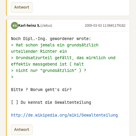
Antwort
Karl-heinz S.
(cletus)
2009-03-03 11:06
#1179182
KS
> Hat schon jemals ein grundsätzlich 
urteilender Richter ein
> Grundsatzurteil gefällt, das wirklich und 
effektiv massgebend ist ( halt
> nicht nur "grundsätzlich" ) ?
>
Bitte ? Worum geht's dir?

[ ] Du kennst die Gewaltenteilung

http://de.wikipedia.org/wiki/Gewaltenteilung
Antwort