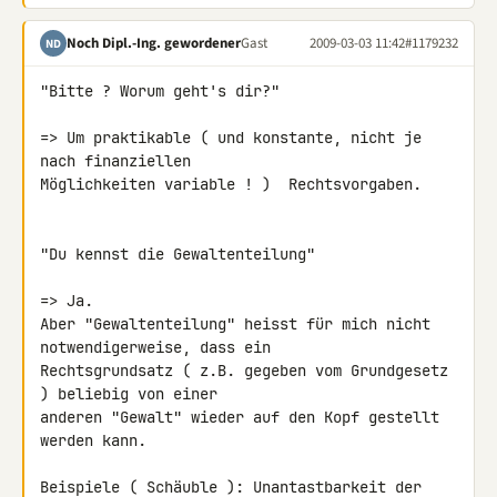
Noch Dipl.-Ing. gewordener
Gast
2009-03-03 11:42
#1179232
ND
"Bitte ? Worum geht's dir?"

=> Um praktikable ( und konstante, nicht je 
nach finanziellen 

Möglichkeiten variable ! )  Rechtsvorgaben.

"Du kennst die Gewaltenteilung"

=> Ja.

Aber "Gewaltenteilung" heisst für mich nicht 
notwendigerweise, dass ein 

Rechtsgrundsatz ( z.B. gegeben vom Grundgesetz 
) beliebig von einer 

anderen "Gewalt" wieder auf den Kopf gestellt 
werden kann.

Beispiele ( Schäuble ): Unantastbarkeit der 