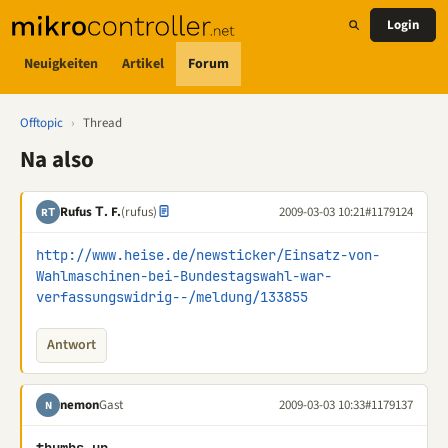
Login
Neuigkeiten
Artikel
Forum
Offtopic
›
Thread
Na also
Rufus Τ. F.
(rufus)
2009-03-03 10:21
#1179124
RΤ
http://www.heise.de/newsticker/Einsatz-von-
Wahlmaschinen-bei-Bundestagswahl-war-
verfassungswidrig--/meldung/133855
Antwort
nemon
Gast
2009-03-03 10:33
#1179137
N