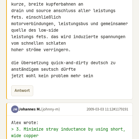
kurze, breite kupferbahnen an 

drain und source anschluss aller leistungs 
fets. einschließlich 

motorverbindungen, leistungsbus und gemeinsamer 
quelle des low-side 

leistungs fets. das wird induzierte spannungen 
vom schnellen schlaten 

hoher ströme verringern.

die übersetzung quick-and-dirty deutsch zu 
anständigem seutsch dürfte 

jetzt wohl kein problem mehr sein
Antwort
Johannes M.
(johnny-m)
2009-03-03 11:12
#1179191
JM
> 3. Minimize stray inductance by using short, 
wide copper