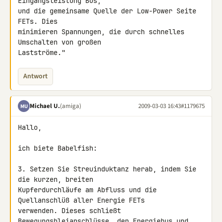
Eingangsleistung Bus,

und die gemeinsame Quelle der Low-Power Seite 
FETs. Dies

minimieren Spannungen, die durch schnelles 
Umschalten von großen

Lastströme."
Antwort
Michael U.
(amiga)
2009-03-03 16:43
#1179675
MU
Hallo,

ich biete Babelfish:

3. Setzen Sie Streuinduktanz herab, indem Sie 
die kurzen, breiten 

Kupferdurchläufe am Abfluss und die 
Quellanschlüß aller Energie FETs 

verwenden. Dieses schließt 
Bewegungsbleianschlüsse, den Energiebus und 
