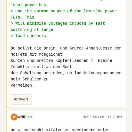
input power bus,
> and the common source of the low-side power 
FETs. This
> will minimize voltages induced by fast 
switching of large
> load currents.
Du sollst die Drain- und Source-Anschluesse der 
Mosfets mit moeglichst 

kurzen und breiten Kupferflaechen (= kleine 
Induktivitaet) an den Rest 

der Schaltung anbinden, um Induktionsspannungen 
beim Schalten zu 

vermeiden.
Antwort
willi
Gast
2009-03-03 11:11
#1179189
W
um streuinduktivitäten zu vermindern nutze 