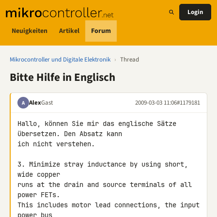
Login
Neuigkeiten
Artikel
Forum
Mikrocontroller und Digitale Elektronik
›
Thread
Bitte Hilfe in Englisch
Alex
Gast
2009-03-03 11:06
#1179181
A
Hallo, können Sie mir das englische Sätze 
übersetzen. Den Absatz kann 

ich nicht verstehen.

3. Minimize stray inductance by using short, 
wide copper

runs at the drain and source terminals of all 
power FETs.

This includes motor lead connections, the input 
power bus,
