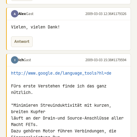
Alex
Gast
2009-03-03 12:36
#1179326
A
Vielen, vielen Dank!
Antwort
Ich
Gast
2009-03-03 15:38
#1179594
I
http://www.google.de/language_tools?hl=de
Fürs erste Verstehen finde ich das ganz 
nützlich.

"Minimieren Streuinduktivität mit kurzen, 
breiten Kupfer

läuft an der Drain-und Source-Anschlüsse aller 
Macht FETs.

Dazu gehören Motor führen Verbindungen, die 