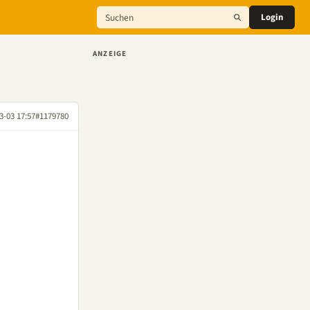
Login
ANZEIGE
3-03 17:57
#1179780