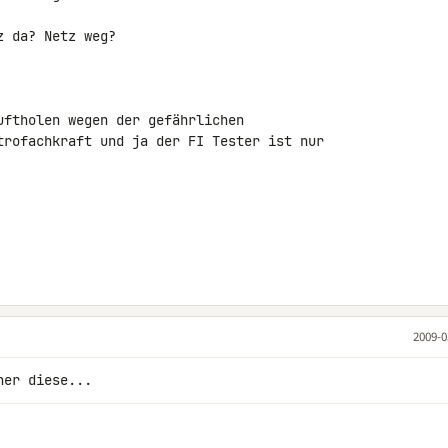
 da? Netz weg?

uftholen wegen der gefährlichen 

trofachkraft und ja der FI Tester ist nur 

2009-0
her diese...