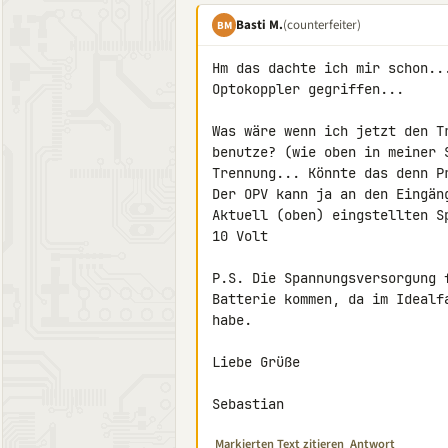
Basti M.
(counterfeiter)
BM
Hm das dachte ich mir schon..
Optokoppler gegriffen...

Was wäre wenn ich jetzt den T
benutze? (wie oben in meiner 
Trennung... Könnte das denn Pr
Der OPV kann ja an den Eingän
Aktuell (oben) eingstellten S
10 Volt

P.S. Die Spannungsversorgung 
Batterie kommen, da im Idealf
habe.

Liebe Grüße

Sebastian
Markierten Text zitieren
Antwort