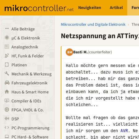
Neuigkeiten
Artikel
Fo
Mikrocontroller und Digitale Elektronik
›
Thr
Alle Beiträge
Netzspannung an ATTiny
µC & Elektronik
Analogtechnik
Basti M.
(counterfeiter)
BM
HF, Funk & Felder
Platinen
Hallo möchte gern messen wie 
abschaltet... dazu muss ich e
Mechanik & Werkzeug
betreiben... hab mir das ganz
Fahrzeugelektronik
das Problem dabei ist, dass i
einbauen kann, da ich ja etwa
Haus & Smart Home
die ich mir vorgestellt habe 
Compiler & IDEs
schleichen...

FPGA, VHDL & Co.
Wollte mal fragen ob das ganz
DSP
realisieren ist... vielleicht
PC-Programmierung
ich mir sorgen um den 
AVR
. Ne
PC Hard- & Software
schlecht, bin aber nicht wirkl