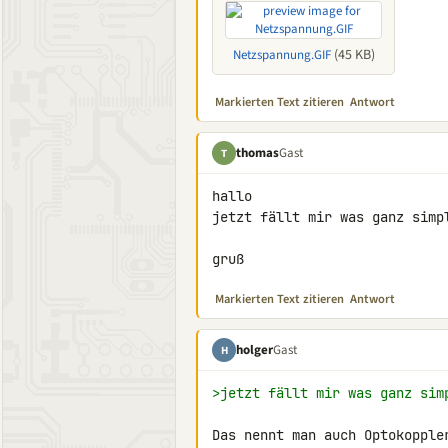
(45 KB)
Netzspannung.GIF
Markierten Text zitieren
Antwort
thomas
Gast
T
hallo

jetzt fällt mir was ganz simp
gruß
Markierten Text zitieren
Antwort
holger
Gast
H
>jetzt fällt mir was ganz sim
Das nennt man auch Optokopple