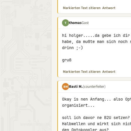
Markierten Text zitieren
Antwort
thomas
Gast
T
hi holger.....da gebe ich dir
habe, da mußte man sich noch 
drinn ;-)

gruß
Markierten Text zitieren
Antwort
Basti M.
(counterfeiter)
BM
Okay is nen Anfang... also Op
organisiert...

soll ich davor ne B2U setzen?
Halbwellen und wirkt sich nic
den Optokoppler aus?