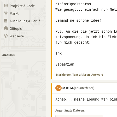
Kleinsignaltrafos.

Projekte & Code
Wie gesagt... einfach nur Netz
Markt
Jemand ne schöne Idee?

Ausbildung & Beruf
Offtopic
P.S. An die die jetzt schon L
Webseite
Netzspannung. Ja ich bin Elek
für mich gedacht.

Thx

ANZEIGE
Sebastian
Markierten Text zitieren
Antwort
Basti M.
(counterfeiter)
BM
Achso... meine Lösung war bis
Angehängte Dateien: