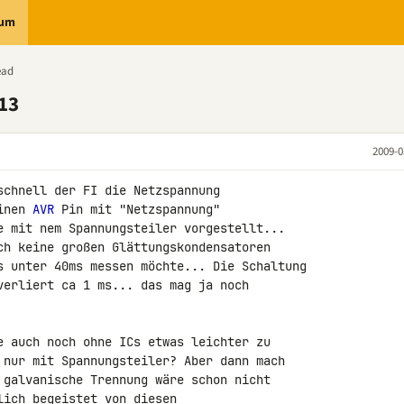
rum
ead
13
2009-0
schnell der FI die Netzspannung 

inen 
AVR
 Pin mit "Netzspannung" 

e mit nem Spannungsteiler vorgestellt... 

ch keine großen Glättungskondensatoren 

s unter 40ms messen möchte... Die Schaltung 

verliert ca 1 ms... das mag ja noch 

e auch noch ohne ICs etwas leichter zu 

 nur mit Spannungsteiler? Aber dann mach 

 galvanische Trennung wäre schon nicht 

ich begeistet von diesen 
