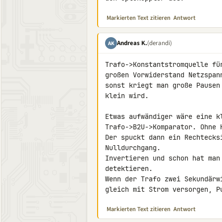
Markierten Text zitieren
Antwort
Andreas K.
(derandi)
AK
Trafo->Konstantstromquelle fü
großen Vorwiderstand Netzspan
sonst kriegt man große Pausen
klein wird.

Etwas aufwändiger wäre eine kl
Trafo->B2U->Komparator. Ohne K
Der spuckt dann ein Rechtecks
Nulldurchgang.

Invertieren und schon hat man
detektieren.

Wenn der Trafo zwei Sekundärw
gleich mit Strom versorgen, P
Markierten Text zitieren
Antwort