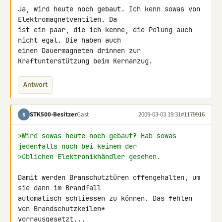
Ja, wird heute noch gebaut. Ich kenn sowas von 
Elektromagnetventilen. Da 

ist ein paar, die ich kenne, die Polung auch 
nicht egal. Die haben auch 

einen Dauermagneten drinnen zur 
Kraftunterstützung beim Kernanzug.
Antwort
STK500-Besitzer
Gast
2009-03-03 19:31
#1179916
S
>Wird sowas heute noch gebaut? Hab sowas 
jedenfalls noch bei keinem der
>üblichen Elektronikhändler gesehen.
Damit werden Branschutztüren offengehalten, um 
sie dann im Brandfall 

automatisch schliessen zu können. Das fehlen 
von Brandschutzkeilen* 

vorrausgesetzt...
