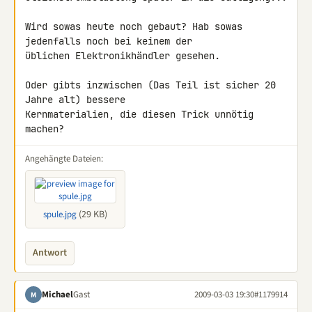
Wird sowas heute noch gebaut? Hab sowas 
jedenfalls noch bei keinem der 

üblichen Elektronikhändler gesehen.

Oder gibts inzwischen (Das Teil ist sicher 20 
Jahre alt) bessere 

Kernmaterialien, die diesen Trick unnötig 
machen?
Angehängte Dateien:
(29 KB)
spule.jpg
Antwort
Michael
Gast
2009-03-03 19:30
#1179914
M