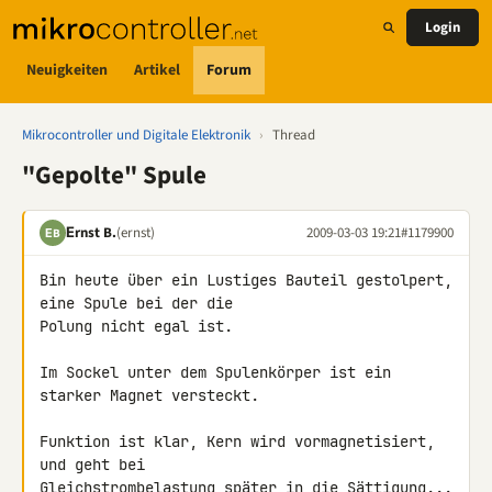
Login
Neuigkeiten
Artikel
Forum
Mikrocontroller und Digitale Elektronik
›
Thread
"Gepolte" Spule
Εrnst B.
(ernst)
2009-03-03 19:21
#1179900
ΕB
Bin heute über ein Lustiges Bauteil gestolpert, 
eine Spule bei der die 

Polung nicht egal ist.

Im Sockel unter dem Spulenkörper ist ein 
starker Magnet versteckt.

Funktion ist klar, Kern wird vormagnetisiert, 
und geht bei 

Gleichstrombelastung später in die Sättigung...
