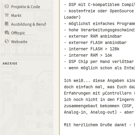
- DSP mit C-kompatiblem Compil
Projekte & Code
- kostenfreie oder OpenSource
Markt
Loader)

- möglichst einfaches Programm
Ausbildung & Beruf
- hohe Verarbeitungsgeschwindi
Offtopic
- externer RAM anbindbar

Webseite
- externer FLASH anbindbar

- interner FLASH > 128k

- interner RAM > 16k

- DSP Chip per Hand verlötbar

ANZEIGE
- wenn möglich schon als Entwi
Ich weiß... diese Angaben sin
doch einfach mal, was Euch da
Erfahrungen mit µControllern 
ich noch nicht in den Fingern
zusammengebaut bekommen (DSP,
Analog-in, Analog-out) - aber
Mit herzlichem Gruße dankt - 