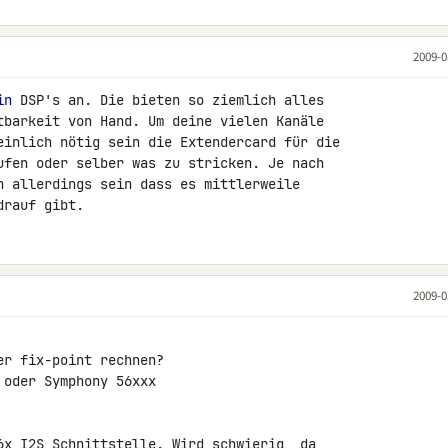
2009-0
in
 DSP's an. Die bieten so ziemlich alles 

tbarkeit von Hand. Um deine vielen Kanäle 

einlich nötig sein die Extendercard für die 

ufen oder selber was zu stricken. Je nach 

n allerdings sein dass es mittlerweile 

drauf gibt.
2009-0
r fix-point rechnen?

oder Symphony 56xxx

6x I2S Schnittstelle. Wird schwierig, da 
