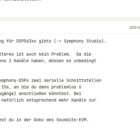
2009-0
ng für DSP563xx gibts (-> Symphony Studio).

Stereo ist auch kein Problem.  Da die 

ens 2 Kanäle haben, müssen es unbedingt 

ymphony-DSPs zwei serielle Schnittstellen 

 IOs, an die du dann problemlos 6 

sgänge) anschließen könntest. Bei 

 natürlich entsprechend mehr Kanäle zur 

est du in der Doku des Sounbite-EVM.
