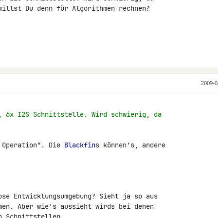
willst Du denn für Algorithmen rechnen?

2009-0
, 6x I2S Schnittstelle. Wird schwierig, da
 Operation". Die 
Blackfin
s können's, andere 

ose Entwicklungsumgebung? Sieht ja so aus 

men. Aber wie's aussieht wirds bei denen 

n Schnittstellen.