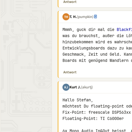
Antwort
T. H.
(pumpkin)
TH
Mmmh, guck dir mal die 
Blackf
was du brauchst, außer die Lö
hinzubekommen wird es wahrsch
Entwicklungsboards dazu zu ka
Geschmack, Zeit und Geld. Kan
Boards mit genügend Wandlern 
Antwort
Kurt J.
(akurtj)
KJ
Hallo Stefan,

möchtest Du floating-point ode
Fix-Point: freescale DSP563xx 
Floating-Point: TI C6000er

6x Mono Audio In&Out heisst, 