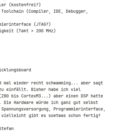
er (kostenfrei?)

 Toolchain (Compiler, IDE, Debugger, 

ierinterface (JTAG?)

gkeit (Takt > 200 MHz)

cklungsboard

d mal wieder recht schwamming... aber sagt 

zu einfällt. Bisher habe ich viel 

(Z80 bis CortexM3...) aber einen DSP hatte 

. Die Hardware würde ich ganz gut selbst 

 Spannungsversorgung, Programmierinterface, 

 vielleicht gibt es soetwas schon fertig?

Stefan