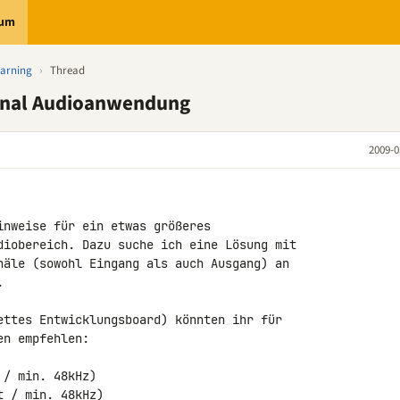
rum
earning
›
Thread
anal Audioanwendung
2009-0
inweise für ein etwas größeres 

diobereich. Dazu suche ich eine Lösung mit 

näle (sowohl Eingang als auch Ausgang) an 



ettes Entwicklungsboard) könnten ihr für 

n empfehlen:

/ min. 48kHz)

 / min. 48kHz)
