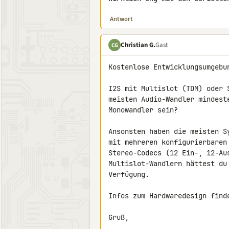
Antwort
Christian G.
Gast
CG
Kostenlose Entwicklungsumgebu
I2S mit Multislot (TDM) oder 
meisten Audio-Wandler mindest
Monowandler sein?

Ansonsten haben die meisten S
mit mehreren konfigurierbaren
Stereo-Codecs (12 Ein-, 12-Au
Multislot-Wandlern hättest du
Verfügung.

Infos zum Hardwaredesign find
Gruß,
