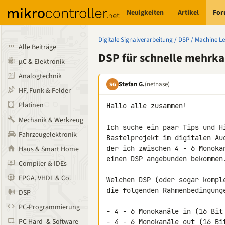
Neuigkeiten
Artikel
Fo
Digitale Signalverarbeitung / DSP / Machine L
Alle Beiträge
DSP für schnelle mehrk
µC & Elektronik
Analogtechnik
Stefan G.
(netnase)
SG
HF, Funk & Felder
Platinen
Hallo alle zusammen!

Mechanik & Werkzeug
Ich suche ein paar Tips und H
Fahrzeugelektronik
Bastelprojekt im digitalen Au
der ich zwischen 4 - 6 Monoka
Haus & Smart Home
einen DSP angebunden bekommen.
Compiler & IDEs
FPGA, VHDL & Co.
Welchen DSP (oder sogar kompl
die folgenden Rahmenbedingunge
DSP
PC-Programmierung
- 4 - 6 Monokanäle in (16 Bit 
PC Hard- & Software
- 4 - 6 Monokanäle out (16 Bit