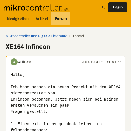
Login
Neuigkeiten
Artikel
Forum
Mikrocontroller und Digitale Elektronik
›
Thread
XE164 Infineon
wili
Gast
2009-03-04 15:11
#1180972
W
Hallo,

Ich habe soeben ein neues Projekt mit dem XE164 
Microcontroller von 

Infineon begonnen. Jetzt haben sich bei meinen 
ersten Versuchen ein paar 

Fragen gestellt:

1. Einen ext. Interrupt deaktiviere ich 
folgendermassen: 
