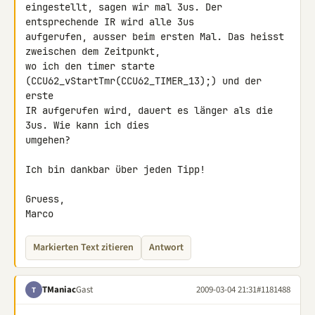
eingestellt, sagen wir mal 3us. Der 
entsprechende IR wird alle 3us 

aufgerufen, ausser beim ersten Mal. Das heisst 
zweischen dem Zeitpunkt, 

wo ich den timer starte 
(CCU62_vStartTmr(CCU62_TIMER_13);) und der 
erste 

IR aufgerufen wird, dauert es länger als die 
3us. Wie kann ich dies 

umgehen?

Ich bin dankbar über jeden Tipp!

Gruess,

Marco
Markierten Text zitieren
Antwort
TManiac
Gast
2009-03-04 21:31
#1181488
T