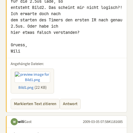
für die 2.5us lade, so 

entsteht Bild2. Das scheint mir nicht logisch?! 
Ich erwarte doch nach 

dem starten des Timers den ersten IR nach genau 
2.5us. Oder habe ich 

hier etwas falsch verstanden?

Gruess,

Wili
Angehängte Dateien:
(22 KB)
Bild1.png
Markierten Text zitieren
Antwort
wili
Gast
2009-03-05 07:58
#1181685
W