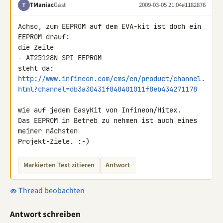
TManiac
Gast
2009-03-05 21:04
#1182876
T
Achso, zum EEPROM auf dem EVA-kit ist doch ein 
EEPROM drauf:

die Zeile

- AT25128N SPI EEPROM

http://www.infineon.com/cms/en/product/channel.
html?channel=db3a30431f848401011f8eb434271178
wie auf jedem EasyKit von Infineon/Hitex.

Das EEPROM in Betreb zu nehmen ist auch eines 
meiner nächsten 

Projekt-Ziele. :-)
Markierten Text zitieren
Antwort
Thread beobachten
Antwort schreiben