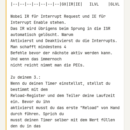
|--|--|--|--|--|--|--|GX|IR|IE|   ILVL    |GLVL

Wobei IR für Interrupt Request und IE für 
Interrupt Enable stehen.

Das IR wird übrigens beim Sprung in die ISR 
automatisch gelöscht. Warum 

Aktivierst und Deaktivierst du die Interrupts. 
Man schafft mindestens 4 

Befehle bevor der nächste aktiv werden kann. 
Und wenn das immernoch 

nicht reicht nimmt man die PECs.

Zu deinem 3.:

Wenn du deinen Timer einstellst, stellst du 
bestimmt mit dem 

Reload-Register und dem Teiler deine Laufzeit 
ein. Bevor du ihn 

aktivierst musst du das erste "Reload" von Hand 
durch führen. Sprich du 

musst deinen Timer selber mit dem Wert füllen 
den du in das 
