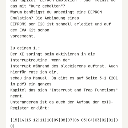
das Kapitel "EEPROM Emulation". Oder meinst du 
das mit "kurz gehalten"?

Warum benötigst du unbedingt eine EEPROM 
Emulation? Die Anbindung eines 

EEPROMS per I2C ist schnell erledigt und auf 
dem EVA Kit schon 

vorgemacht.

Zu deinem 1.:

Der XE springt beim aktivieren in die 
Interruptroutine, wenn der 

Interrupt während des blockierens auftrat. Auch 
hierfür rate ich dir, 

schau ins Manual. Da gibt es auf Seite 5-1 (201 
im pdf) ein ganzes 

Kapitel das sich "Interrupt and Trap Functions" 
nennt.

Unteranderem ist da auch der Aufbau der xxIC-
Register erklärt:

|15|14|13|12|11|10|09|08|07|06|05|04|03|02|01|0
0|
