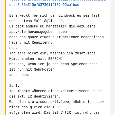
d=db3a3043156fd5730116109a95ca1bce
Es erweckt für mich den Eindruck es sei fast 
schon etwas "alltägliches". 

Es gibt andere uC hersteller die dazu eine 
app.Note herausgegeben haben 

oder das ganze etwas ausführlicher beschrieben 
haben, mit Regsitern, 

etc.

Ich sehe nicht ein, weshalb ich zusätliche 
Komponeneten (ext. EEPROM) 

brauche, wenn ich ja genügend Speicher habe. 
Ist nur mit Mehrkosten 

verbunden.

Zu 1.

Ich möchte während einer zeitkritischen phase 
die ext. IR deaktivieren. 

Wenn ich sie wieder aktiviere, möchte ich aber 
nicht das gleich die ISR 

aufgerufen wird. Das Bit 7 (IR) ist rwh, das 