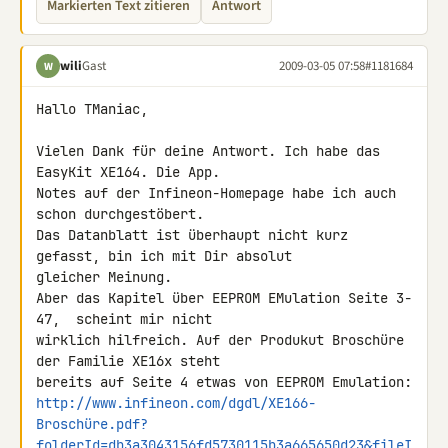
Markierten Text zitieren
Antwort
wili
Gast
2009-03-05 07:58
#1181684
W
Hallo TManiac,

Vielen Dank für deine Antwort. Ich habe das 
EasyKit XE164. Die App. 

Notes auf der Infineon-Homepage habe ich auch 
schon durchgestöbert.

Das Datanblatt ist überhaupt nicht kurz 
gefasst, bin ich mit Dir absolut 

gleicher Meinung.

Aber das Kapitel über EEPROM EMulation Seite 3-
47,  scheint mir nicht 

wirklich hilfreich. Auf der Produkut Broschüre 
der Familie XE16x steht 

http://www.infineon.com/dgdl/XE166-
Broschüre.pdf?
folderId=db3a3043156fd5730115b3a665650d23&fileI