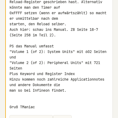
Reload-Register geschrieben hast. Alternativ 
könnte man den Timer auf 

0xFFFF setzen (wenn er aufwärtszählt) so macht 
er unmittelbar nach dem 

starten, den Reload selber.

Auch hier: schau ins Manual. ZB Seite 18-7 
(Seite 258 im Teil 2).

PS das Manual umfasst

"Volume 1 (of 2): System Units" mit 602 Seiten 
und

"Volume 2 (of 2): Peripheral Units" mit 721 
Seiten

Plus Keyword und Register Index

Hinzu kommen noch zahlreiche Applicationnotes 
und andere Dokumente die 

man so bei Infineon findet.

Gruß TManiac