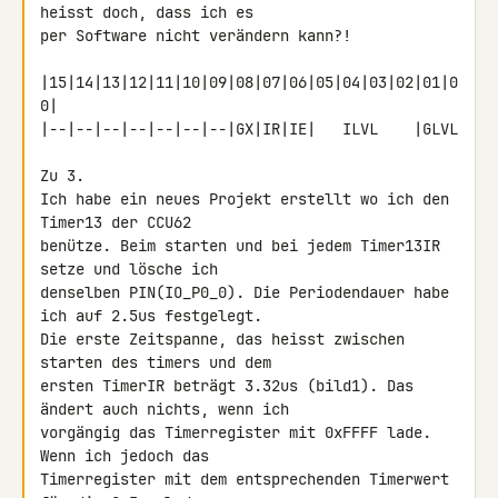
heisst doch, dass ich es 

per Software nicht verändern kann?!

|15|14|13|12|11|10|09|08|07|06|05|04|03|02|01|0
0|

|--|--|--|--|--|--|--|GX|IR|IE|   ILVL    |GLVL

Zu 3.

Ich habe ein neues Projekt erstellt wo ich den 
Timer13 der CCU62 

benütze. Beim starten und bei jedem Timer13IR 
setze und lösche ich 

denselben PIN(IO_P0_0). Die Periodendauer habe 
ich auf 2.5us festgelegt. 

Die erste Zeitspanne, das heisst zwischen 
starten des timers und dem 

ersten TimerIR beträgt 3.32us (bild1). Das 
ändert auch nichts, wenn ich 

vorgängig das Timerregister mit 0xFFFF lade. 
Wenn ich jedoch das 

Timerregister mit dem entsprechenden Timerwert 