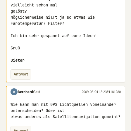
vielleicht schon mal 

gelöst?

Möglicherweise hilft ja so etwas wie 
Farbtemperatur? Filter?

Ich bin sehr gespannt auf eure Ideen!

Gruß

Dieter
Antwort
Bernhard
Gast
2009-03-04 18:23
#1181280
B
Wie kann man mit GPS Lichtquellen voneinander 
unterscheiden? Oder ist 

etwas anderes als Satellitennavigation gemeint?
Antwort