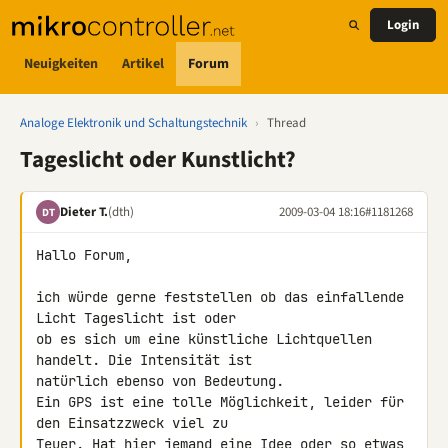
Login
Neuigkeiten
Artikel
Forum
Analoge Elektronik und Schaltungstechnik
›
Thread
Tageslicht oder Kunstlicht?
Dieter T.
(dth)
2009-03-04 18:16
#1181268
DT
Hallo Forum,

ich würde gerne feststellen ob das einfallende 
Licht Tageslicht ist oder 

ob es sich um eine künstliche Lichtquellen 
handelt. Die Intensität ist 

natürlich ebenso von Bedeutung.

Ein GPS ist eine tolle Möglichkeit, leider für 
den Einsatzzweck viel zu 

Teuer. Hat hier jemand eine Idee oder so etwas 