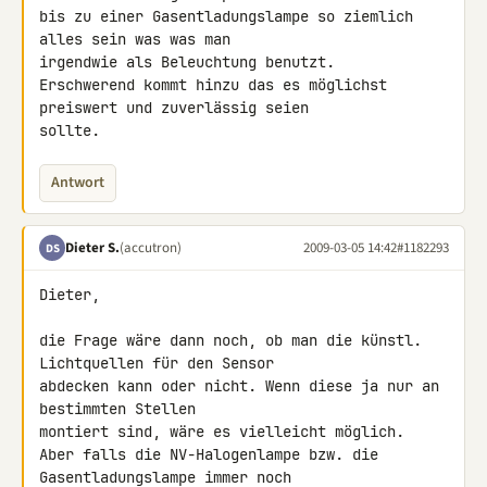
bis zu einer Gasentladungslampe so ziemlich 
alles sein was was man 

irgendwie als Beleuchtung benutzt.

Erschwerend kommt hinzu das es möglichst 
preiswert und zuverlässig seien 

sollte.
Antwort
Dieter S.
(accutron)
2009-03-05 14:42
#1182293
DS
Dieter,

die Frage wäre dann noch, ob man die künstl. 
Lichtquellen für den Sensor 

abdecken kann oder nicht. Wenn diese ja nur an 
bestimmten Stellen 

montiert sind, wäre es vielleicht möglich.

Aber falls die NV-Halogenlampe bzw. die 
Gasentladungslampe immer noch 
