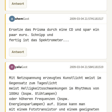
Antwort
ahem
Gast
2009-03-04 21:57
#1181517
A
Ersetze das Prisma durch eine CD und spar ein 
paar euro. Schnipp und 

fertig ist das Spektrometer...
Antwort
yalu
Gast
2009-03-04 21:58
#1181519
Y
Mit Netzspannung erzeugtes Kunstlicht weist im 
Gegensatz zum Tageslicht

meist Helligkeitsschwankungen im Rhythmus von 
100Hz (bspw. Glühlampen)

oder höheren Frequenzen (bspw. 
Energiesparlampen) auf. Diese kann man

mit einem Fototransistor und einem geeigneten 