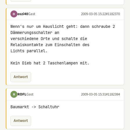
oszi40
Gast
2009-03-05 15:22
#1182370
O
Wenn's nur um Hauslicht geht: dann schraube 2 
Dämmerungsschalter an 

verschiedene Orte und schalte die 
Relaiskontakte zum Einschalten des 

Lichts parallel.

Kein Dieb hat 2 Taschenlampen mit.
Antwort
ROFL
Gast
2009-03-05 15:31
#1182384
R
Baumarkt -> Schaltuhr
Antwort