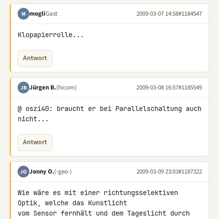
mogli
Gast
2009-03-07 14:58
#1184547
M
Klopapierrolle...
Antwort
Jürgen B.
(hicom)
2009-03-08 16:57
#1185549
JB
@ oszi40: braucht er bei Parallelschaltung auch 
nicht...
Antwort
Jonny O.
(-geo-)
2009-03-09 23:03
#1187322
JO
Wie wäre es mit einer richtungsselektiven 
Optik, welche das Kunstlicht 

vom Sensor fernhält und dem Tageslicht durch 