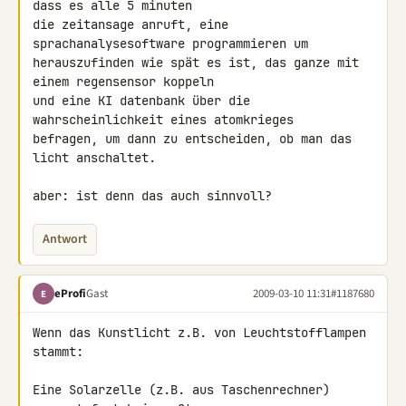
dass es alle 5 minuten 

die zeitansage anruft, eine 
sprachanalysesoftware programmieren um 

herauszufinden wie spät es ist, das ganze mit 
einem regensensor koppeln 

und eine KI datenbank über die 
wahrscheinlichkeit eines atomkrieges 

befragen, um dann zu entscheiden, ob man das 
licht anschaltet.

aber: ist denn das auch sinnvoll?
Antwort
eProfi
Gast
2009-03-10 11:31
#1187680
E
Wenn das Kunstlicht z.B. von Leuchtstofflampen 
stammt:

Eine Solarzelle (z.B. aus Taschenrechner) 