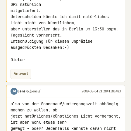
GPS natürlich 

mitgeliefert.

Unterscheiden könnte ich damit natürliches 
Licht nicht von künstlichem, 

aber unterstellen das in Berlin um 13:30 bspw. 
Tageslicht vorherscht.

Entschuldigung für diesen unpräzise 
ausgedrückten Gedanken:-)

Dieter
Antwort
Jens G.
(jensig)
2009-03-04 21:28
#1181483
JG
also von der Sonnenauf/untergangszeit abhängig 
machen zu wollen, ob 

jetzt natürliches/künstliches Licht vorherscht, 
ist aber wohl etwas sehr 

gewagt - oder? Jedenfalls kannste daran nicht 