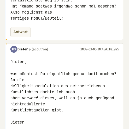
verlässlichste Weg zu sein.

Hat jemand soetwas irgendwo schon mal gesehen? 
Also möglichst als 

fertiges Modul/Bauteil?
Antwort
Dieter S.
(accutron)
2009-03-05 10:45
#1181925
DS
Dieter,

was möchtest Du eigentlich genau damit machen? 
An die 

Helligkeitsmodulation des netzbetriebenen 
Kunstlichtes dachte ich auch, 

aber verwarf dieses, weil es ja auch genügend 
nichtmodulierte 

Kunstlichtquellen gibt.

Dieter