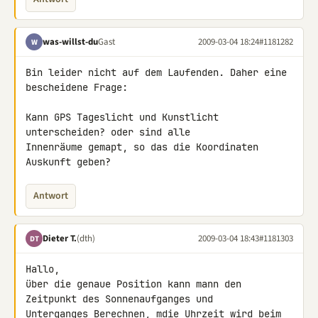
was-willst-du
Gast
2009-03-04 18:24
#1181282
W
Bin leider nicht auf dem Laufenden. Daher eine 
bescheidene Frage:

Kann GPS Tageslicht und Kunstlicht 
unterscheiden? oder sind alle 

Innenräume gemapt, so das die Koordinaten 
Auskunft geben?
Antwort
Dieter T.
(dth)
2009-03-04 18:43
#1181303
DT
Hallo,

über die genaue Position kann mann den 
Zeitpunkt des Sonnenaufganges und 

Unterganges Berechnen, mdie Uhrzeit wird beim 