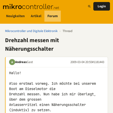
Login
Neuigkeiten
Artikel
Forum
Mikrocontroller und Digitale Elektronik
›
Thread
Drehzahl messen mit
Näherungsschalter
Andreas
Gast
2009-03-04 20:55
#1181443
A
Hallo!

Also erstmal vorweg. Ich möchte bei unserem 
Boot am Dieselmotor die 

Drehzahl messen. Nun habe ich mir überlegt, 
über dem grossen 

Anlasserritzel einen Näherungsschalter 
(induktiv) zu setzen.
