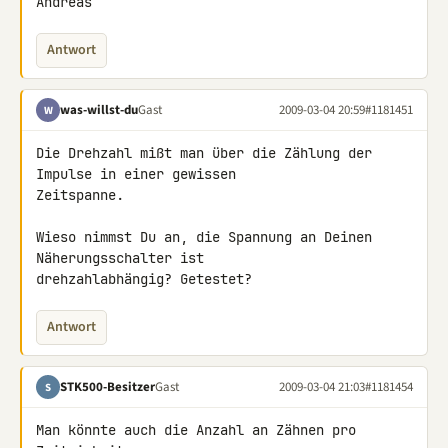
Andreas
Antwort
was-willst-du
Gast
2009-03-04 20:59
#1181451
W
Die Drehzahl mißt man über die Zählung der 
Impulse in einer gewissen 

Zeitspanne.

Wieso nimmst Du an, die Spannung an Deinen 
Näherungsschalter ist 

drehzahlabhängig? Getestet?
Antwort
STK500-Besitzer
Gast
2009-03-04 21:03
#1181454
S
Man könnte auch die Anzahl an Zähnen pro 