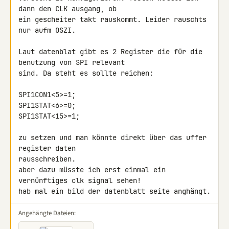
dann den CLK ausgang, ob 

ein gescheiter takt rauskommt. Leider rauschts 
nur aufm OSZI.

Laut datenblat gibt es 2 Register die für die 
benutzung von SPI relevant 

sind. Da steht es sollte reichen:

SPI1CON1<5>=1;

SPI1STAT<6>=0;

SPI1STAT<15>=1;

zu setzen und man könnte direkt über das uffer 
register daten 

rausschreiben.

aber dazu müsste ich erst einmal ein 
vernünftiges clk signal sehen!

hab mal ein bild der datenblatt seite anghängt.
Angehängte Dateien: