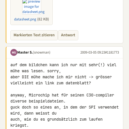
(82 KB)
datasheet.png
Markierten Text zitieren
Antwort
Master S.
(snowman)
2009-03-05 09:23
#1181773
MS
auf dem bildchen kann ich nur mit sehr(!) viel 
mühe was lesen. sorry, 

aber DIE mühe mache ich mir nicht -> grösser

vielleicht ein link zum datenblatt?

anyway, Microchip hat für seinen C30-compiler 
diverse beispieldateien. 

guck doch so eines an, in dem der SPI verwendet 
wird, dann weisst du 

auch, wie du es grundsätzlich zum laufen 
kriegst.
