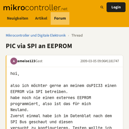
Login
Neuigkeiten
Artikel
Forum
Mikrocontroller und Digitale Elektronik
›
Thread
PIC via SPI an EEPROM
ameise123
Gast
2009-03-05 09:06
#1181747
A
hoi,

also ich möchter gerne an meinem dsPIC33 einen 
EEPROM via SPI betreiben.

habe noch nie einen externes EEPROM 
programmiert, also ist das für mich 

Neuland.

Zuerst einmal habe ich im Datenblat nach dem 
SPI Bus geschaut und diesen 

versucht zu konfigurieren. Testen wollte ich 