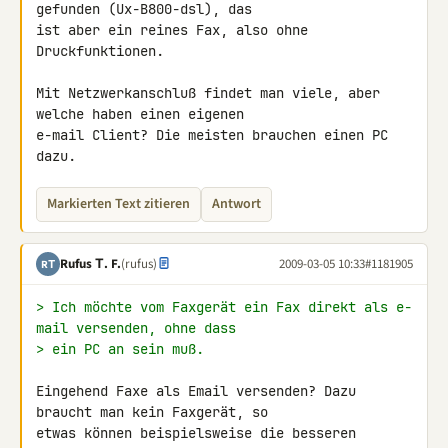
gefunden (Ux-B800-dsl), das 

ist aber ein reines Fax, also ohne 
Druckfunktionen.

Mit Netzwerkanschluß findet man viele, aber 
welche haben einen eigenen 

e-mail Client? Die meisten brauchen einen PC 
dazu.
Markierten Text zitieren
Antwort
Rufus Τ. F.
(rufus)
2009-03-05 10:33
#1181905
RΤ
> Ich möchte vom Faxgerät ein Fax direkt als e-
mail versenden, ohne dass
> ein PC an sein muß.
Eingehend Faxe als Email versenden? Dazu 
braucht man kein Faxgerät, so 

etwas können beispielsweise die besseren 