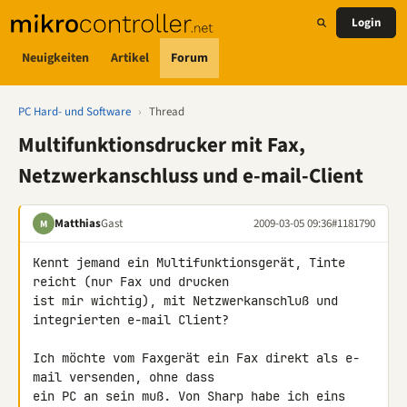
Login
Neuigkeiten
Artikel
Forum
PC Hard- und Software
›
Thread
Multifunktionsdrucker mit Fax,
Netzwerkanschluss und e-mail-Client
Matthias
Gast
2009-03-05 09:36
#1181790
M
Kennt jemand ein Multifunktionsgerät, Tinte 
reicht (nur Fax und drucken 

ist mir wichtig), mit Netzwerkanschluß und 
integrierten e-mail Client?

Ich möchte vom Faxgerät ein Fax direkt als e-
mail versenden, ohne dass 

ein PC an sein muß. Von Sharp habe ich eins 