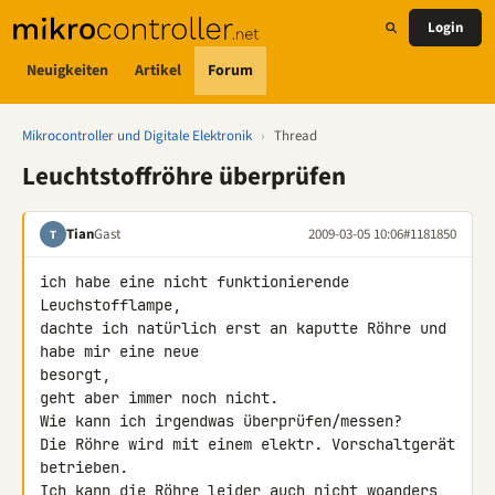
Login
Neuigkeiten
Artikel
Forum
Mikrocontroller und Digitale Elektronik
›
Thread
Leuchtstoffröhre überprüfen
Tian
Gast
2009-03-05 10:06
#1181850
T
ich habe eine nicht funktionierende 
Leuchstofflampe,

dachte ich natürlich erst an kaputte Röhre und 
habe mir eine neue 

besorgt,

geht aber immer noch nicht.

Wie kann ich irgendwas überprüfen/messen?

Die Röhre wird mit einem elektr. Vorschaltgerät 
betrieben.

Ich kann die Röhre leider auch nicht woanders 