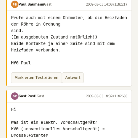
Paul Baumann
Gast
2009-03-05 14:03
#1182217
PB
Prüfe auch mit einem Ohmmeter, ob die Heizfäden 
der Röhre in Ordnung 

sind.

(Im ausgebauten Zustand natürlich!)

Beide Kontakte je einer Seite sind mit dem 
Heizfaden verbunden.

MfG Paul
Markierten Text zitieren
Antwort
Gast Posti
Gast
2009-03-05 18:32
#1182680
GP
Hi

Was ist ein elektr. Vorschaltgerät?

KVG (konventionelles Vorschaltgerät) = 
Drossel+Starter
