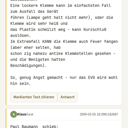
Eine lockere Klemme kann im einfachsten Fall 
zum Ausfall des Gerät 

führen (Lampe geht halt nicht mehr), oder die 
Klemme wird sehr heiß und 

das Plastik schmilzt weg - kann Kurzschluß 
auslösen.

Im Extremfall KANN die Klemme auch Feuer fangen 
(aber eher selten, hab 

schon zig nahezu antike Klemmstellen gesehen - 
und die Wenigsten hatten 

Beschädigungen).

So, genug Angst gemacht - nur das EVG wird wohl 
hin sein.
Markierten Text zitieren
Antwort
Klaus
Gast
2009-03-05 18:39
#1182687
K
Paul Baumann  schieb:
