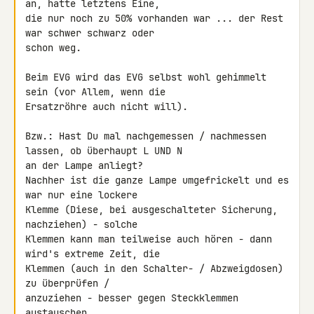
an, hatte letztens Eine, 

die nur noch zu 50% vorhanden war ... der Rest 
war schwer schwarz oder 

schon weg.

Beim EVG wird das EVG selbst wohl gehimmelt 
sein (vor Allem, wenn die 

Ersatzröhre auch nicht will).

Bzw.: Hast Du mal nachgemessen / nachmessen 
lassen, ob überhaupt L UND N 

an der Lampe anliegt?

Nachher ist die ganze Lampe umgefrickelt und es 
war nur eine lockere 

Klemme (Diese, bei ausgeschalteter Sicherung, 
nachziehen) - solche 

Klemmen kann man teilweise auch hören - dann 
wird's extreme Zeit, die 

Klemmen (auch in den Schalter- / Abzweigdosen) 
zu überprüfen / 

anzuziehen - besser gegen Steckklemmen 
austauschen.
