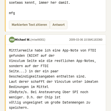
soetwas kennt, immer her damit.

mfg
Markierten Text zitieren
Antwort
Michael W.
(miwitt001)
2009-03-06 10:56
#1183360
MW
Mittlerweile habe ich eine App-Note von FTDI 
gefunden (NICHT auf der 

Vinculum Seite wie die restlichen App-Notes, 
sondern auf der FTDI 

Seite...) in der ein paar 
Geschwindigkeitsangaben enthalten sind.

Laut derer schafft der Vinculum unter idealen 
Bedinungen im Mittel 

25kByte/s. Bei Ansteuerung über SPI noch 
weniger. D.h. der Chip ist 

völlig ungeeignet um große Datenmengen zu 
speichern.
