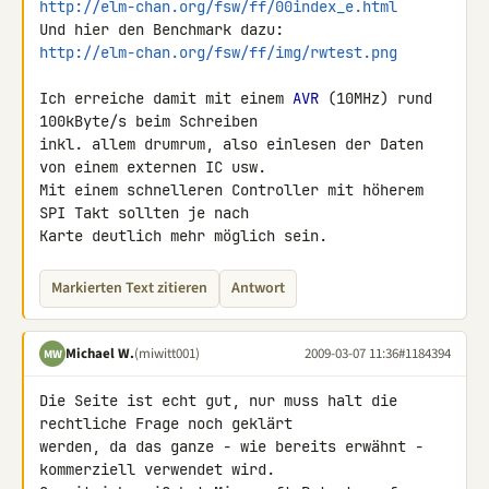
http://elm-chan.org/fsw/ff/00index_e.html
http://elm-chan.org/fsw/ff/img/rwtest.png
Ich erreiche damit mit einem 
AVR
 (10MHz) rund 
100kByte/s beim Schreiben 

inkl. allem drumrum, also einlesen der Daten 
von einem externen IC usw. 

Mit einem schnelleren Controller mit höherem 
SPI Takt sollten je nach 

Karte deutlich mehr möglich sein.
Markierten Text zitieren
Antwort
Michael W.
(miwitt001)
2009-03-07 11:36
#1184394
MW
Die Seite ist echt gut, nur muss halt die 
rechtliche Frage noch geklärt 

werden, da das ganze - wie bereits erwähnt - 
kommerziell verwendet wird. 
