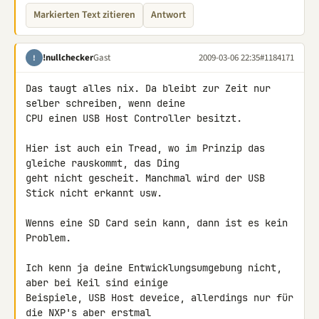
Markierten Text zitieren
Antwort
!nullchecker
Gast
2009-03-06 22:35
#1184171
!
Das taugt alles nix. Da bleibt zur Zeit nur 
selber schreiben, wenn deine 

CPU einen USB Host Controller besitzt.

Hier ist auch ein Tread, wo im Prinzip das 
gleiche rauskommt, das Ding 

geht nicht gescheit. Manchmal wird der USB 
Stick nicht erkannt usw.

Wenns eine SD Card sein kann, dann ist es kein 
Problem.

Ich kenn ja deine Entwicklungsumgebung nicht, 
aber bei Keil sind einige 

Beispiele, USB Host deveice, allerdings nur für 
die NXP's aber erstmal 
