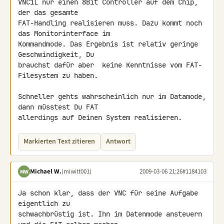
VNC1L nur einen 8Bit Controller auf dem Chip, 
der das gesamte 

FAT-Handling realisieren muss. Dazu kommt noch 
das Monitorinterface im 

Kommandmode. Das Ergebnis ist relativ geringe 
Geschwindigkeit, Du 

brauchst dafür aber  keine Kenntnisse vom FAT-
Filesystem zu haben.

Schneller gehts wahrscheinlich nur im Datamode, 
dann müsstest Du FAT 

allerdings auf Deinen System realisieren.
Markierten Text zitieren
Antwort
Michael W.
(miwitt001)
2009-03-06 21:26
#1184103
MW
Ja schon klar, dass der VNC für seine Aufgabe 
eigentlich zu 

schwachbrüstig ist. Ihn im Datenmode ansteuern 