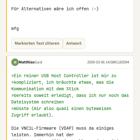
Für Alternativen wäre ich offen :-)

mfg
Markierten Text zitieren
Antwort
Matthias
Gast
2009-03-06 14:08
#1183594
M
>Ein reiner USB Host Controller ist mir zu
>kompliziert, ich bräuchte etwas, was die 
Kommunikation mit dem Stick
>bereits soweit erledigt, dass ich nur noch das 
Dateisystem schreiben
>müsste (mir also quasi einen byteweisen 
Zugriff erlaubt).
Die VNC1L-Firmware (VDAP) muss da einiges 
leisten. Immerhin hat der 
