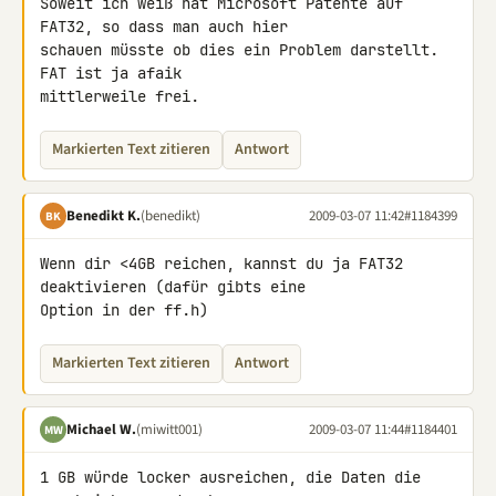
Soweit ich weiß hat Microsoft Patente auf 
FAT32, so dass man auch hier 

schauen müsste ob dies ein Problem darstellt. 
FAT ist ja afaik 

mittlerweile frei.
Markierten Text zitieren
Antwort
Benedikt K.
(benedikt)
2009-03-07 11:42
#1184399
BK
Wenn dir <4GB reichen, kannst du ja FAT32 
deaktivieren (dafür gibts eine 

Option in der ff.h)
Markierten Text zitieren
Antwort
Michael W.
(miwitt001)
2009-03-07 11:44
#1184401
MW
1 GB würde locker ausreichen, die Daten die 