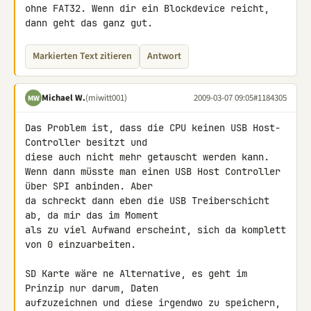
ohne FAT32. Wenn dir ein Blockdevice reicht, 
dann geht das ganz gut.
Markierten Text zitieren
Antwort
Michael W.
(miwitt001)
2009-03-07 09:05
#1184305
MW
Das Problem ist, dass die CPU keinen USB Host-
Controller besitzt und 

diese auch nicht mehr getauscht werden kann.

Wenn dann müsste man einen USB Host Controller 
über SPI anbinden. Aber 

da schreckt dann eben die USB Treiberschicht 
ab, da mir das im Moment 

als zu viel Aufwand erscheint, sich da komplett 
von 0 einzuarbeiten.

SD Karte wäre ne Alternative, es geht im 
Prinzip nur darum, Daten 

aufzuzeichnen und diese irgendwo zu speichern, 