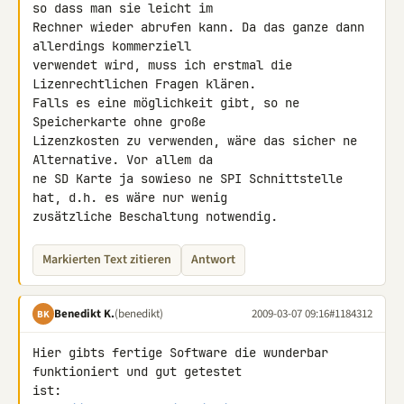
so dass man sie leicht im 

Rechner wieder abrufen kann. Da das ganze dann 
allerdings kommerziell 

verwendet wird, muss ich erstmal die 
Lizenrechtlichen Fragen klären.

Falls es eine möglichkeit gibt, so ne 
Speicherkarte ohne große 

Lizenzkosten zu verwenden, wäre das sicher ne 
Alternative. Vor allem da 

ne SD Karte ja sowieso ne SPI Schnittstelle 
hat, d.h. es wäre nur wenig 

zusätzliche Beschaltung notwendig.
Markierten Text zitieren
Antwort
Benedikt K.
(benedikt)
2009-03-07 09:16
#1184312
BK
Hier gibts fertige Software die wunderbar 
funktioniert und gut getestet 
