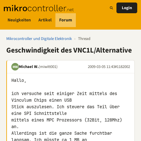
Login
Neuigkeiten
Artikel
Forum
Mikrocontroller und Digitale Elektronik
›
Thread
Geschwindigkeit des VNC1L/Alternative
Michael W.
(miwitt001)
2009-03-05 11:43
#1182002
MW
Hallo,

ich versuche seit einiger Zeit mittels des 
Vinculum Chips einen USB 

Stick auszulesen. Ich steuere das Teil über 
eine SPI Schnittstelle 

mittels eines MPC Prozessors (32Bit, 128Mhz) 
an.

Allerdings ist die ganze Sache furchtbar 
langsam. Ich müsste ca 1 MB an 
