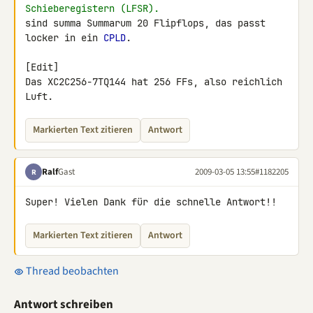
Schieberegistern (LFSR).
sind summa Summarum 20 Flipflops, das passt 
locker in ein 
CPLD
.

[Edit]

Das XC2C256-7TQ144 hat 256 FFs, also reichlich 
Luft.
Markierten Text zitieren
Antwort
Ralf
Gast
2009-03-05 13:55
#1182205
R
Super! Vielen Dank für die schnelle Antwort!!
Markierten Text zitieren
Antwort
Thread beobachten
Antwort schreiben