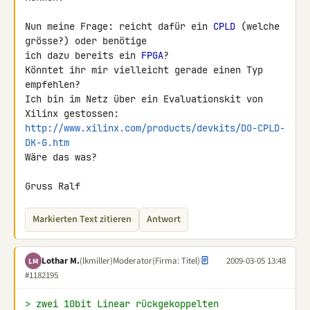
Nun meine Frage: reicht dafür ein 
CPLD
 (welche 
grösse?) oder benötige 

ich dazu bereits ein 
FPGA
?

Könntet ihr mir vielleicht gerade einen Typ 
empfehlen?

Ich bin im Netz über ein Evaluationskit von 
http://www.xilinx.com/products/devkits/DO-CPLD-
DK-G.htm
Wäre das was?

Gruss Ralf
Markierten Text zitieren
Antwort
Lothar M.
(lkmiller)
Moderator
(Firma: Titel)
2009-03-05 13:48
LM
#1182195
> zwei 10bit Linear rückgekoppelten 