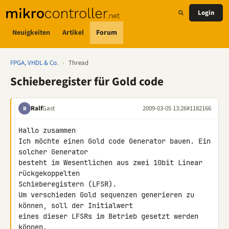
Login
Neuigkeiten
Artikel
Forum
FPGA, VHDL & Co.
›
Thread
Schieberegister für Gold code
Ralf
Gast
2009-03-05 13:26
#1182166
R
Hallo zusammen

Ich möchte einen Gold code Generator bauen. Ein 
solcher Generator 

besteht im Wesentlichen aus zwei 10bit Linear 
rückgekoppelten 

Schieberegistern (LFSR).

Um verschieden Gold sequenzen generieren zu 
können, soll der Initialwert 

eines dieser LFSRs im Betrieb gesetzt werden 
können.
