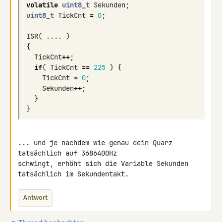
volatile
uint8_t
Sekunden
;
uint8_t
TickCnt
=
0
;
ISR
(
....
)
{
TickCnt
++
;
if
(
TickCnt
==
225
)
{
TickCnt
=
0
;
Sekunden
++
;
}
}
... und je nachdem wie genau dein Quarz 
tatsächlich auf 3686400Hz 

schwingt, erhöht sich die Variable Sekunden 
tatsächlich im Sekundentakt.
Antwort