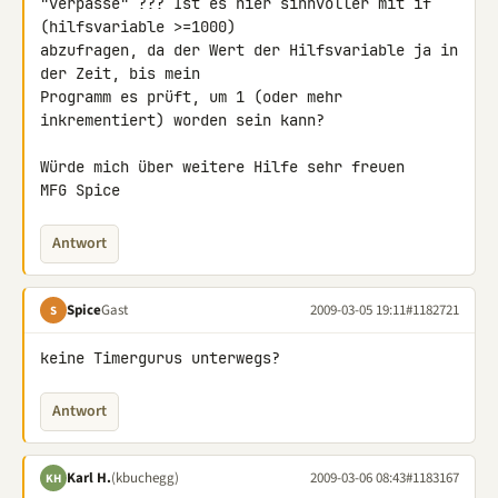
"verpasse" ??? Ist es hier sinnvoller mit if 
(hilfsvariable >=1000) 

abzufragen, da der Wert der Hilfsvariable ja in 
der Zeit, bis mein 

Programm es prüft, um 1 (oder mehr 
inkrementiert) worden sein kann?

Würde mich über weitere Hilfe sehr freuen

MFG Spice
Antwort
Spice
Gast
2009-03-05 19:11
#1182721
S
keine Timergurus unterwegs?
Antwort
Karl H.
(kbuchegg)
2009-03-06 08:43
#1183167
KH