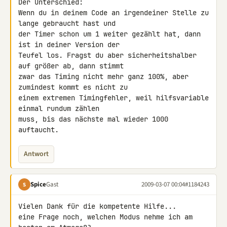
Der Unterschied:

Wenn du in deinem Code an irgendeiner Stelle zu 
lange gebraucht hast und 

der Timer schon um 1 weiter gezählt hat, dann 
ist in deiner Version der 

Teufel los. Fragst du aber sicherheitshalber 
auf größer ab, dann stimmt 

zwar das Timing nicht mehr ganz 100%, aber 
zumindest kommt es nicht zu 

einem extremen Timingfehler, weil hilfsvariable 
einmal rundum zählen 

muss, bis das nächste mal wieder 1000 
auftaucht.
Antwort
Spice
Gast
2009-03-07 00:04
#1184243
S
Vielen Dank für die kompetente Hilfe...

eine Frage noch, welchen Modus nehme ich am 