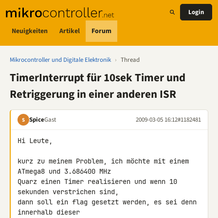
Login
Neuigkeiten
Artikel
Forum
Mikrocontroller und Digitale Elektronik
›
Thread
TimerInterrupt für 10sek Timer und
Retriggerung in einer anderen ISR
Spice
Gast
2009-03-05 16:12
#1182481
S
Hi Leute,

kurz zu meinem Problem, ich möchte mit einem 
ATmega8 und 3.686400 MHz 

Quarz einen Timer realisieren und wenn 10 
sekunden verstrichen sind, 

dann soll ein flag gesetzt werden, es sei denn 
innerhalb dieser 
