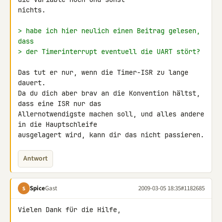
nichts.

> habe ich hier neulich einen Beitrag gelesen, 
dass
> der Timerinterrupt eventuell die UART stört?
Das tut er nur, wenn die Timer-ISR zu lange 
dauert.

Da du dich aber brav an die Konvention hältst, 
dass eine ISR nur das 

Allernotwendigste machen soll, und alles andere 
in die Hauptschleife 

ausgelagert wird, kann dir das nicht passieren.
Antwort
Spice
Gast
2009-03-05 18:35
#1182685
S
Vielen Dank für die Hilfe,
