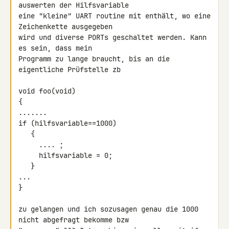
auswerten der Hilfsvariable 

eine "kleine" UART routine mit enthält, wo eine 
Zeichenkette ausgegeben 

wird und diverse PORTs geschaltet werden. Kann 
es sein, dass mein 

Programm zu lange braucht, bis an die 
eigentliche Prüfstelle zb

void foo(void)

{

.......

if (hilfsvariable==1000)

   {

     .... ;

     hilfsvariable = 0;

   }

...

}

zu gelangen und ich sozusagen genau die 1000 
nicht abgefragt bekomme bzw 
