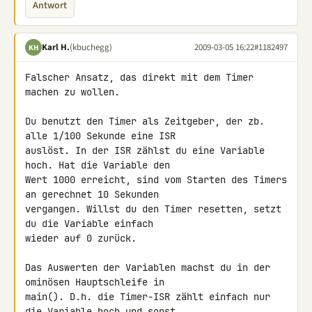
Antwort
Karl H.
(kbuchegg)
2009-03-05 16:22
#1182497
KH
Falscher Ansatz, das direkt mit dem Timer 
machen zu wollen.

Du benutzt den Timer als Zeitgeber, der zb. 
alle 1/100 Sekunde eine ISR 

auslöst. In der ISR zählst du eine Variable 
hoch. Hat die Variable den 

Wert 1000 erreicht, sind vom Starten des Timers 
an gerechnet 10 Sekunden 

vergangen. Willst du den Timer resetten, setzt 
du die Variable einfach 

wieder auf 0 zurück.

Das Auswerten der Variablen machst du in der 
ominösen Hauptschleife in 

main(). D.h. die Timer-ISR zählt einfach nur 
die Variable hoch und sonst 
