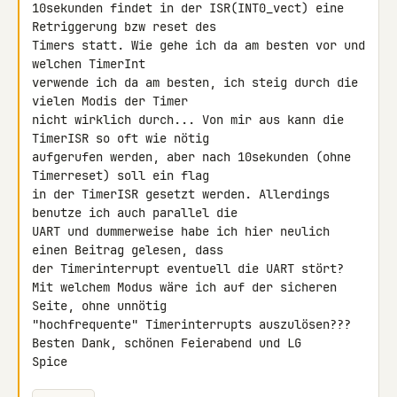
10sekunden findet in der ISR(INT0_vect) eine 
Retriggerung bzw reset des 

Timers statt. Wie gehe ich da am besten vor und 
welchen TimerInt 

verwende ich da am besten, ich steig durch die 
vielen Modis der Timer 

nicht wirklich durch... Von mir aus kann die 
TimerISR so oft wie nötig 

aufgerufen werden, aber nach 10sekunden (ohne 
Timerreset) soll ein flag 

in der TimerISR gesetzt werden. Allerdings 
benutze ich auch parallel die 

UART und dummerweise habe ich hier neulich 
einen Beitrag gelesen, dass 

der Timerinterrupt eventuell die UART stört?

Mit welchem Modus wäre ich auf der sicheren 
Seite, ohne unnötig 

"hochfrequente" Timerinterrupts auszulösen???

Besten Dank, schönen Feierabend und LG

Spice