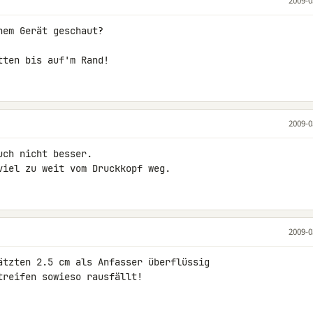
2009-0
em Gerät geschaut?

tten bis auf'm Rand!
2009-0
ch nicht besser.

viel zu weit vom Druckkopf weg.
2009-0
ätzten 2.5 cm als Anfasser überflüssig 

treifen sowieso rausfällt!