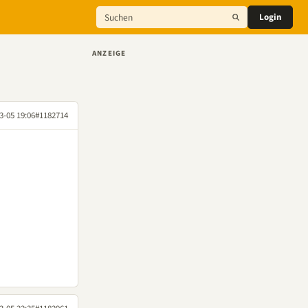
Login
ANZEIGE
3-05 19:06
#1182714