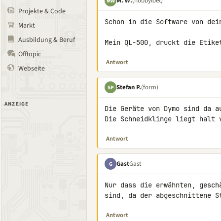
M. W.
(hobbyloet)
MW
Projekte & Code
Schon in die Software von dein
Markt
Ausbildung & Beruf
Mein QL-500, druckt die Etike
Offtopic
Antwort
Webseite
Stefan P.
(form)
SP
ANZEIGE
Die Geräte von Dymo sind da au
Die Schneidklinge liegt halt 
Antwort
Gast
Gast
G
Nur dass die erwähnten, gesch
sind, da der abgeschnittene S
Antwort