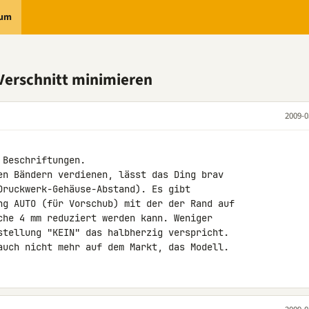
rum
 Verschnitt minimieren
2009-0
Beschriftungen.

en Bändern verdienen, lässt das Ding brav 

Druckwerk-Gehäuse-Abstand). Es gibt 

ng AUTO (für Vorschub) mit der der Rand auf 

che 4 mm reduziert werden kann. Weniger 

stellung "KEIN" das halbherzig verspricht.

auch nicht mehr auf dem Markt, das Modell.