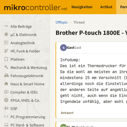
Neuigkeiten
Artikel
Fo
Offtopic
›
Thread
Alle Beiträge
Brother P-touch 1800E -
µC & Elektronik
Analogtechnik
Gast
Gast
G
HF, Funk & Felder
Platinen
Infodump:

Das ist ein Thermodrucker für 
Mechanik & Werkzeug
Da die wohl am meisten an ihr
Fahrzeugelektronik
mindestens 25 mm Verschnitt (
allerdings noch die Einstellu
Haus & Smart Home
der anderen Seite auf angebli
Compiler & IDEs
geht nicht, auch wenn die Ein
FPGA, VHDL & Co.
Irgendwie unfähig, aber wohl 
DSP
Antwort
PC-Programmierung
PC Hard- & Software