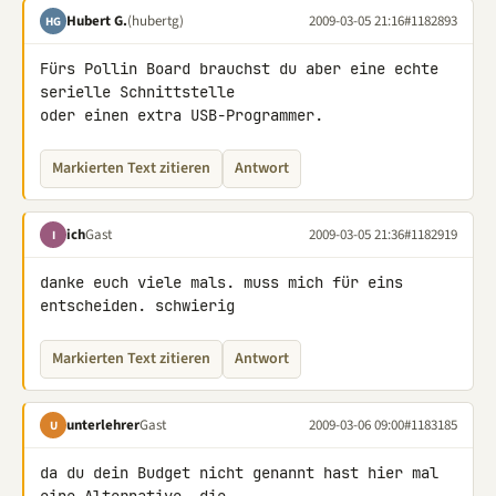
Hubert G.
(hubertg)
2009-03-05 21:16
#1182893
HG
Fürs Pollin Board brauchst du aber eine echte 
serielle Schnittstelle 

oder einen extra USB-Programmer.
Markierten Text zitieren
Antwort
ich
Gast
2009-03-05 21:36
#1182919
I
danke euch viele mals. muss mich für eins 
entscheiden. schwierig
Markierten Text zitieren
Antwort
unterlehrer
Gast
2009-03-06 09:00
#1183185
U
da du dein Budget nicht genannt hast hier mal 