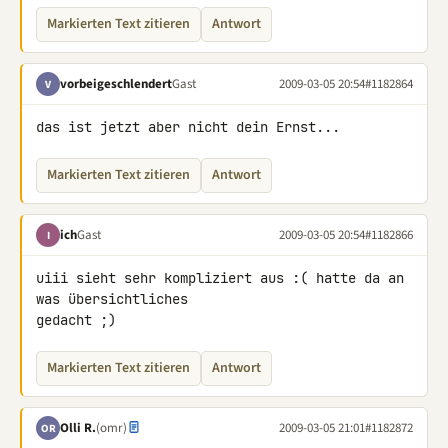
Markierten Text zitieren
Antwort
vorbeigeschlendert
Gast
2009-03-05 20:54
#1182864
V
das ist jetzt aber nicht dein Ernst...
Markierten Text zitieren
Antwort
ich
Gast
2009-03-05 20:54
#1182866
I
uiii sieht sehr kompliziert aus :( hatte da an 
was übersichtliches 

gedacht ;)
Markierten Text zitieren
Antwort
Olli R.
(omr)
2009-03-05 21:01
#1182872
OR