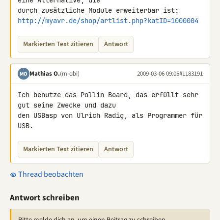
eine Alternative, die 

http://myavr.de/shop/artlist.php?katID=1000004
Markierten Text zitieren
Antwort
Mathias O.
(m-obi)
2009-03-06 09:05
#1183191
MO
Ich benutze das Pollin Board, das erfüllt sehr 
gut seine Zwecke und dazu 

den USBasp von Ulrich Radig, als Programmer für 
USB.
Markierten Text zitieren
Antwort
Thread beobachten
Antwort schreiben