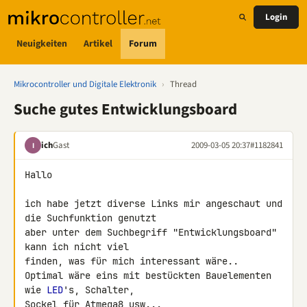
Login
Neuigkeiten
Artikel
Forum
Mikrocontroller und Digitale Elektronik
›
Thread
Suche gutes Entwicklungsboard
ich
Gast
2009-03-05 20:37
#1182841
I
Hallo

ich habe jetzt diverse Links mir angeschaut und 
die Suchfunktion genutzt 

aber unter dem Suchbegriff "Entwicklungsboard" 
kann ich nicht viel 

finden, was für mich interessant wäre..

Optimal wäre eins mit bestückten Bauelementen 
wie 
LED
's, Schalter, 

Sockel für Atmega8 usw...
