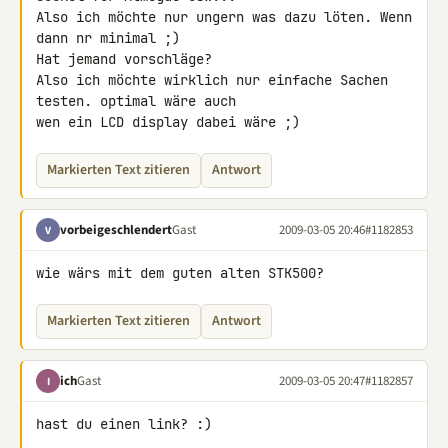
Also ich möchte nur ungern was dazu löten. Wenn 
dann nr minimal ;)

Hat jemand vorschläge?

Also ich möchte wirklich nur einfache Sachen 
testen. optimal wäre auch 

wen ein LCD display dabei wäre ;)
Markierten Text zitieren
Antwort
vorbeigeschlendert
Gast
2009-03-05 20:46
#1182853
V
wie wärs mit dem guten alten STK500?
Markierten Text zitieren
Antwort
ich
Gast
2009-03-05 20:47
#1182857
I
hast du einen link? :)