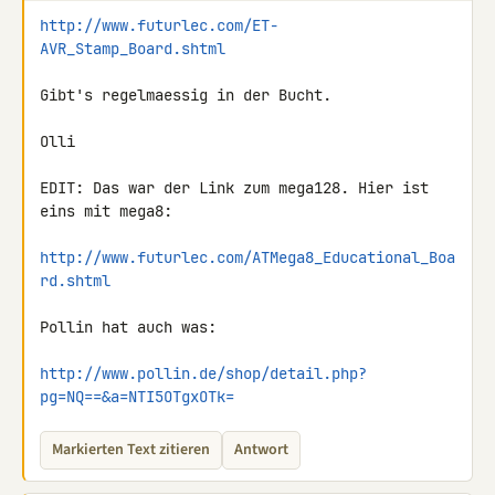
http://www.futurlec.com/ET-
AVR_Stamp_Board.shtml
Gibt's regelmaessig in der Bucht.

Olli

EDIT: Das war der Link zum mega128. Hier ist 
eins mit mega8:

http://www.futurlec.com/ATMega8_Educational_Boa
rd.shtml
Pollin hat auch was:

http://www.pollin.de/shop/detail.php?
pg=NQ==&a=NTI5OTgxOTk=
Markierten Text zitieren
Antwort