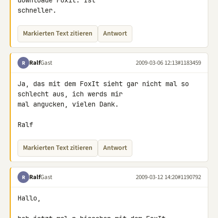
downloade Foxit. Ist 

schneller.
Markierten Text zitieren
Antwort
Ralf
Gast
2009-03-06 12:13
#1183459
R
Ja, das mit dem FoxIt sieht gar nicht mal so 
schlecht aus, ich werds mir 

mal angucken, vielen Dank.

Ralf
Markierten Text zitieren
Antwort
Ralf
Gast
2009-03-12 14:20
#1190792
R
Hallo,
