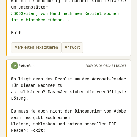
wär halt schnuckelig, es handelt sich teilweise 
>300Seiten, von Hand nach nem Kapitel suchen 
ist n bisschen mühsam...
Ralf
Markierten Text zitieren
Antwort
Peter
Gast
2009-03-06 06:34
#1183067
P
Wo liegt denn das Problem um den Acrobat-Reader 
für diesen Rechner zu 

aktualisieren? Das wäre sicher die vernüftigste 
Lösung.

Es muss ja auch nicht der Dinosaurier von Adobe 
sein, es gibt auch einen 

kleinen, schlanken und extrem schnellen PDF 
Reader: Foxit:
