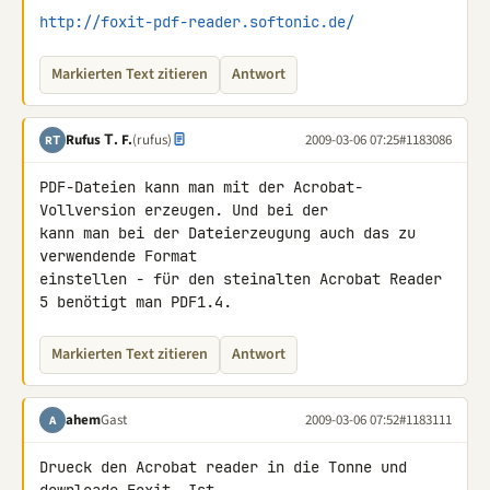
http://foxit-pdf-reader.softonic.de/
Markierten Text zitieren
Antwort
Rufus Τ. F.
(rufus)
2009-03-06 07:25
#1183086
RΤ
PDF-Dateien kann man mit der Acrobat-
Vollversion erzeugen. Und bei der 

kann man bei der Dateierzeugung auch das zu 
verwendende Format 

einstellen - für den steinalten Acrobat Reader 
5 benötigt man PDF1.4.
Markierten Text zitieren
Antwort
ahem
Gast
2009-03-06 07:52
#1183111
A
Drueck den Acrobat reader in die Tonne und 