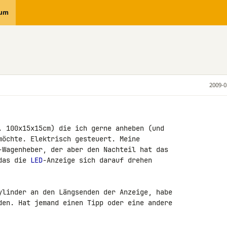
rum
2009-0
. 100x15x15cm) die ich gerne anheben (und 

möchte. Elektrisch gesteuert. Meine 

-Wagenheber, der aber den Nachteil hat das 

das die 
LED
-Anzeige sich darauf drehen 

ylinder an den Längsenden der Anzeige, habe 

den. Hat jemand einen Tipp oder eine andere 
