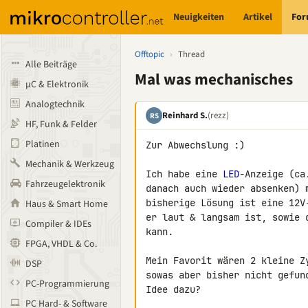
Neuigkeiten
Artikel
Fo
Offtopic
›
Thread
Alle Beiträge
Mal was mechanisches
µC & Elektronik
Analogtechnik
Reinhard S.
(rezz)
RS
HF, Funk & Felder
Platinen
Zur Abwechslung :)

Mechanik & Werkzeug
Ich habe eine 
LED
-Anzeige (ca
Fahrzeugelektronik
danach auch wieder absenken) 
bisherige Lösung ist eine 12V
Haus & Smart Home
er laut & langsam ist, sowie 
Compiler & IDEs
kann.

FPGA, VHDL & Co.
Mein Favorit wären 2 kleine Z
DSP
sowas aber bisher nicht gefun
PC-Programmierung
Idee dazu?

PC Hard- & Software