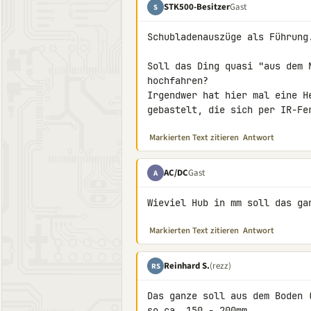
STK500-Besitzer
Gast
S
Schubladenauszüge als Führung.
Soll das Ding quasi "aus dem 
hochfahren?

Irgendwer hat hier mal eine H
gebastelt, die sich per IR-Fe
Markierten Text zitieren
Antwort
AC/DC
Gast
A
Wieviel Hub in mm soll das ga
Markierten Text zitieren
Antwort
Reinhard S.
(rezz)
RS
Das ganze soll aus dem Boden 
so ca. 150 - 200mm.
