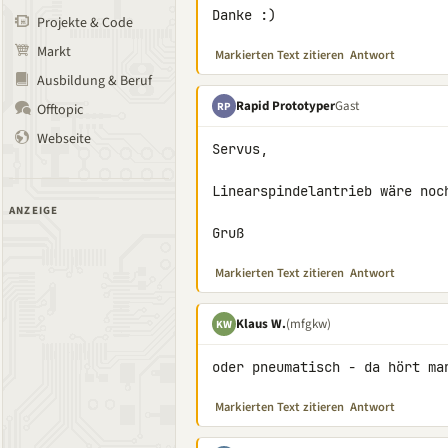
Danke :)
Projekte & Code
Markt
Markierten Text zitieren
Antwort
Ausbildung & Beruf
Rapid Prototyper
Gast
RP
Offtopic
Webseite
Servus,

Linearspindelantrieb wäre noch
ANZEIGE
Gruß
Markierten Text zitieren
Antwort
Klaus W.
(mfgkw)
KW
oder pneumatisch - da hört ma
Markierten Text zitieren
Antwort