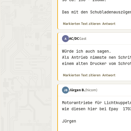
Das mit den Schubladenauszüge
Markierten Text zitieren
Antwort
AC/DC
Gast
A
Würde ich auch sagen.

Als Antrieb nimmste nen Schrit
einem alten Drucker vom Schro
Markierten Text zitieren
Antwort
Jürgen B.
(hicom)
JB
Motorantriebe für Lichtkuppeln
wie diesen hier bei Epay  1703
Jürgen