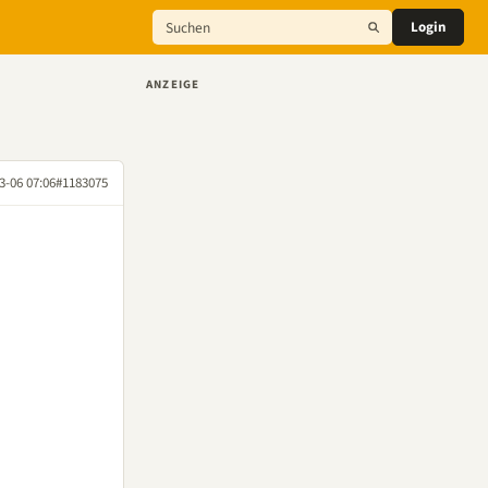
Login
ANZEIGE
3-06 07:06
#1183075