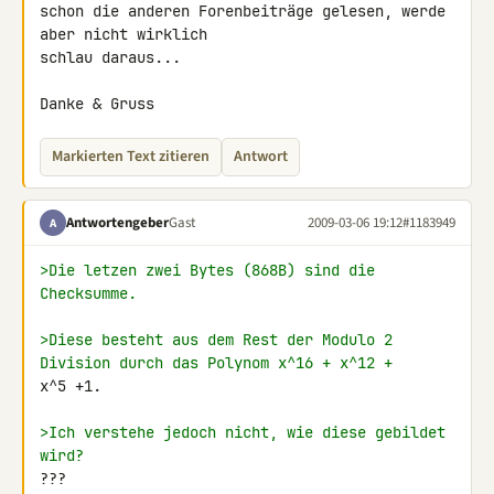
schon die anderen Forenbeiträge gelesen, werde 
aber nicht wirklich 

schlau daraus...

Danke & Gruss
Markierten Text zitieren
Antwort
Antwortengeber
Gast
2009-03-06 19:12
#1183949
A
>Die letzen zwei Bytes (868B) sind die 
Checksumme.
>Diese besteht aus dem Rest der Modulo 2 
Division durch das Polynom x^16 + x^12 + 
x^5 +1.

>Ich verstehe jedoch nicht, wie diese gebildet 
wird?
???
