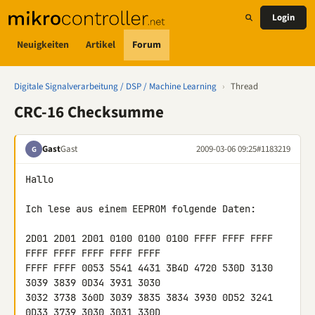
Login
Neuigkeiten
Artikel
Forum
Digitale Signalverarbeitung / DSP / Machine Learning
›
Thread
CRC-16 Checksumme
Gast
Gast
2009-03-06 09:25
#1183219
G
Hallo

Ich lese aus einem EEPROM folgende Daten:

2D01 2D01 2D01 0100 0100 0100 FFFF FFFF FFFF 
FFFF FFFF FFFF FFFF FFFF 

FFFF FFFF 0053 5541 4431 3B4D 4720 530D 3130 
3039 3839 0D34 3931 3030 

3032 3738 360D 3039 3835 3834 3930 0D52 3241 
0D33 3739 3030 3031 330D 
