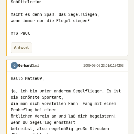
Schüttelreim:

Macht es denn Spaß, das Segelfliegen,

wenn immer nur die Flegel siegen?

MfG Paul
Antwort
Gerhard
Gast
2009-03-06 23:01
#1184203
G
Hallo Matze09,

ja, ich bin unter anderem Segelflieger. Es ist 
die schönste Sportart, 

die man sich vorstellen kann! Fang mit einem 
Probeflug bei einem 

örtlichen Verein an und laß dich begeistern! 
Wenn du Segelflug ernsthaft 

betreibst, also regelmäßig große Strecken 