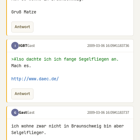
Gruß Matze
Antwort
IGBT
Gast
2009-03-06 16:09
#1183736
I
>Also dachte ich ich fange Segelfliegen an.
Mach es.

http://www.daec.de/
Antwort
Gast
Gast
2009-03-06 16:09
#1183737
G
ich wohne zwar nicht in Braunschweig bin aber 
Selgelflieger.
