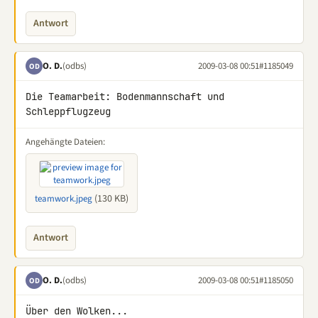
Antwort
O. D.
(odbs)
2009-03-08 00:51
#1185049
OD
Die Teamarbeit: Bodenmannschaft und 
Schleppflugzeug
Angehängte Dateien:
(130 KB)
teamwork.jpeg
Antwort
O. D.
(odbs)
2009-03-08 00:51
#1185050
OD
Über den Wolken...
