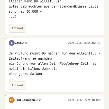
fliegen wann Du willst. Ein 

gutes Gebrauchtes aus der Standardklasse gibts 
schon ab 30.000.-

 :o)
Antwort
Gast
Gast
2009-03-06 16:15
#1183751
G
Ja PRüfung musst Du machen für den Alleinflug - 
Zeitaufwand je nachdem 

wie Du und vor allem Dein Fluglehrer Zeit hat 
meist ein halbes Jahr bis 

eine ganze Saison!
Antwort
Paul Baumann
Gast
2009-03-06 18:22
#1183879
PB