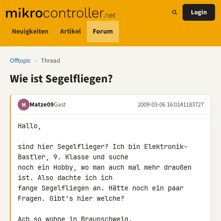
Login
Neuigkeiten
Artikel
Forum
Offtopic
›
Thread
Wie ist Segelfliegen?
Matze09
Gast
2009-03-06 16:01
#1183727
M
Hallo,

sind hier Segelflieger? Ich bin Elektronik-
Bastler, 9. Klasse und suche 

noch ein Hobby, wo man auch mal mehr draußen 
ist. Also dachte ich ich 

fange Segelfliegen an. Hätte noch ein paar 
Fragen. Gibt's hier welche?

Ach so wohne in Braunschweig.
