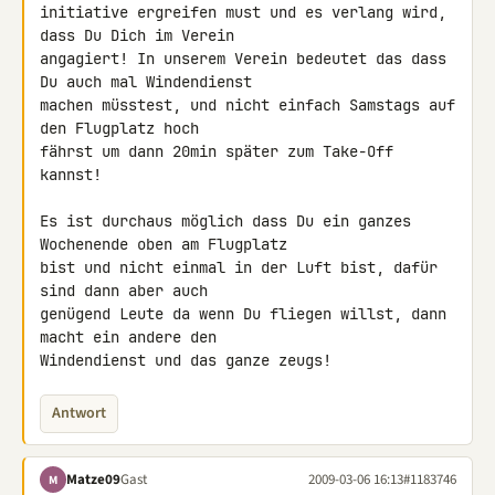
initiative ergreifen must und es verlang wird, 
dass Du Dich im Verein 

angagiert! In unserem Verein bedeutet das dass 
Du auch mal Windendienst 

machen müsstest, und nicht einfach Samstags auf 
den Flugplatz hoch 

fährst um dann 20min später zum Take-Off 
kannst!

Es ist durchaus möglich dass Du ein ganzes 
Wochenende oben am Flugplatz 

bist und nicht einmal in der Luft bist, dafür 
sind dann aber auch 

genügend Leute da wenn Du fliegen willst, dann 
macht ein andere den 

Windendienst und das ganze zeugs!
Antwort
Matze09
Gast
2009-03-06 16:13
#1183746
M