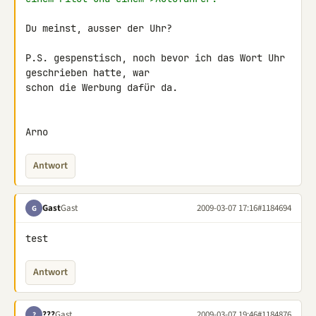
Du meinst, ausser der Uhr?

P.S. gespenstisch, noch bevor ich das Wort Uhr 
geschrieben hatte, war 

schon die Werbung dafür da.

Arno
Antwort
Gast
Gast
2009-03-07 17:16
#1184694
G
test
Antwort
???
Gast
2009-03-07 19:46
#1184876
?