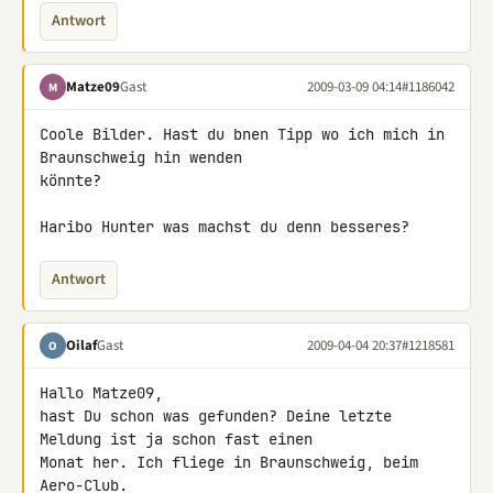
Antwort
Matze09
Gast
2009-03-09 04:14
#1186042
M
Coole Bilder. Hast du bnen Tipp wo ich mich in 
Braunschweig hin wenden 

könnte?

Haribo Hunter was machst du denn besseres?
Antwort
Oilaf
Gast
2009-04-04 20:37
#1218581
O
Hallo Matze09,

hast Du schon was gefunden? Deine letzte 
Meldung ist ja schon fast einen 

Monat her. Ich fliege in Braunschweig, beim 
Aero-Club.
