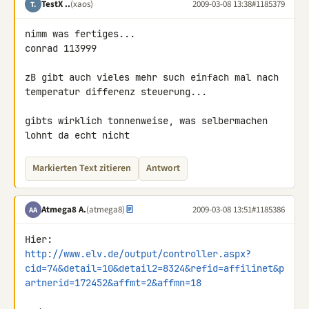
TestX ..
(xaos)
2009-03-08 13:38
#1185379
T.
nimm was fertiges...

conrad 113999

zB gibt auch vieles mehr such einfach mal nach

temperatur differenz steuerung...

gibts wirklich tonnenweise, was selbermachen 
lohnt da echt nicht
Markierten Text zitieren
Antwort
Atmega8 A.
(atmega8)
2009-03-08 13:51
#1185386
AA
http://www.elv.de/output/controller.aspx?
cid=74&detail=10&detail2=8324&refid=affilinet&p
artnerid=172452&affmt=2&affmn=18