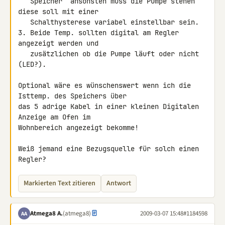
   Speicher  ansonsten muss die Pumpe stehen 
diese soll mit einer

   Schalthysterese variabel einstellbar sein.

3. Beide Temp. sollten digital am Regler 
angezeigt werden und

   zusätzlichen ob die Pumpe läuft oder nicht 
(LED?).

Optional wäre es wünschenswert wenn ich die 
Isttemp. des Speichers über 

das 5 adrige Kabel in einer kleinen Digitalen 
Anzeige am Ofen im 

Wohnbereich angezeigt bekomme!

Weiß jemand eine Bezugsquelle für solch einen 
Regler?
Markierten Text zitieren
Antwort
Atmega8 A.
(atmega8)
2009-03-07 15:48
#1184598
AA