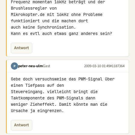
Frequenz momentan 16kHz beträgt und der 
Brushlessregler von 

Mikrokopter.de mit 16kHz ohne Probleme 
funktioniert und die machen dort 

auch keine Synchronisation.

Kann es evtl auch etwas ganz anderes sein?
Antwort
peter-neu-ulm
Gast
2009-03-10 01:49
#1187364
P
Gebe doch versuchsweise das PWM-Signal über 
einen Tiefpass auf den 

Steuereingang. vielleicht bringt die 
Taktkomponente des PWM-Signals dann 

weniger Zieheffekt. Damit könnte man die 
Ursache ja eingrenzen.
Antwort