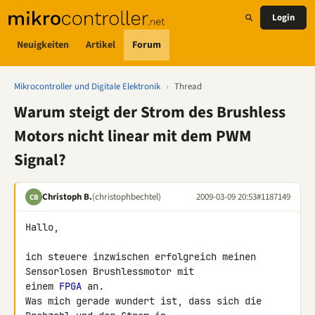
Login
Neuigkeiten
Artikel
Forum
Mikrocontroller und Digitale Elektronik
›
Thread
Warum steigt der Strom des Brushless
Motors nicht linear mit dem PWM
Signal?
Christoph B.
(christophbechtel)
2009-03-09 20:53
#1187149
CB
Hallo,

ich steuere inzwischen erfolgreich meinen 
Sensorlosen Brushlessmotor mit 

einem 
FPGA
 an.

Was mich gerade wundert ist, dass sich die 