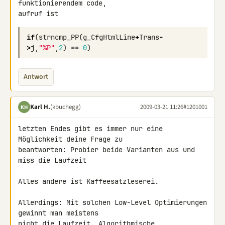
funktionierendem code, 

aufruf ist
if
(
strncmp_PP
(
g_CfgHtmlLine
+
Trans
-
>
j
,
"%P"
,
2
)
==
0
)
Antwort
Karl H.
(kbuchegg)
2009-03-21 11:26
#1201001
KH
letzten Endes gibt es immer nur eine 
Möglichkeit deine Frage zu 

beantworten: Probier beide Varianten aus und 
miss die Laufzeit

Alles andere ist Kaffeesatzleserei.

Allerdings: Mit solchen Low-Level Optimierungen 
gewinnt man meistens 

nicht die Laufzeit. Algorithmische 