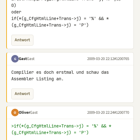
0)

oder

if(*(g_CfgHtmlLine+Trans->j) = '%' && *
(g_CfgHtmlLine+Trans->j) = 'P')
Antwort
Gast
Gast
2009-03-20 22:12
#1200765
G
Compilier es doch erstmal und schau das 
Assembler Listing an.
Antwort
Oliver
Gast
2009-03-20 22:24
#1200770
O
>if(*(g_CfgHtmlLine+Trans->j) = '%' && *
(g_CfgHtmlLine+Trans->j) = 'P')