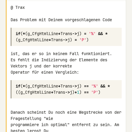
@ Trax

if
(
*
(
g_CfgHtmlLine
+
Trans
->
j
)
=
'%'
&&
*
(
g_CfgHtmlLine
+
Trans
->
j
)
=
'P'
)
ist, das er so in keinem Fall funktioniert.

Es fehlt die Indizierung der Elemente des 
Vektors j und der korrekte 

Operator für einen Vergleich:
if
(
*
(
g_CfgHtmlLine
+
Trans
->
j
)
==
'%'
&&
*
((
g_CfgHtmlLine
+
Trans
->
j
)
+
1
)
==
'P'
)
Danach scheinst Du noch eine Wegstrecke von der 
Fragestellung "wie 

programmiere ich optimal" entfernt zu sein. Am 
besten lernst Du 
