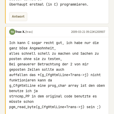
überhaupt erstmal (in C) programmieren.
Antwort
Trax X.
(trax)
2009-03-21 09:22
#1200907
TX
Ich kann C sogar recht gut, ich habe nur die 
ganz böse Angewohnheit, 

alles schnell schell zu machen und Sachen zu 
posten ohne sie zu testen,

Bei genauerer Betrachtung der 2 von mir 
geposten Zeilen sollte auch 

auffallen das *(g_CfgHtmlLine+Trans->j) nicht 
funktionieren kann da 

g_CfgHtmlLine eine prog_char array ist den oben 
benutze ich ja 

strncmp_PP in dem original code benutzte es 
müsste schon 

pgm_read_byte(g_CfgHtmlLine+Trans->j) sein ;)
