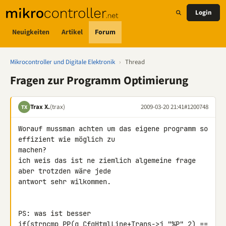
Login
Neuigkeiten
Artikel
Forum
Mikrocontroller und Digitale Elektronik
›
Thread
Fragen zur Programm Optimierung
Trax X.
(trax)
2009-03-20 21:41
#1200748
TX
Worauf mussman achten um das eigene programm so 
effizient wie möglich zu 

machen?

ich weis das ist ne ziemlich algemeine frage 
aber trotzden wäre jede 

antwort sehr wilkommen.

PS: was ist besser

if(strncmp_PP(g_CfgHtmlLine+Trans->j,"%P",2) == 