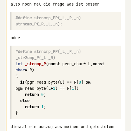
also noch mal die frage was ist besser
#define strncmp_PP(_L,_R,_n)       
strncmp_P(_R,_L,_n);
oder
#define strncmp_PP(_L,_R,_n)       
_str2cmp_P(_L,_R)
int
_strcmp_P
(
const
prog_char
*
L
,
const
char
*
R
)
{
if
(
pgm_read_byte
(
L
)
==
R
[
0
]
&&
pgm_read_byte
(
L
+
1
)
==
R
[
1
])
return
0
;
else
return
1
;
}
diesmal ein auszug aus meinem und getestetem 