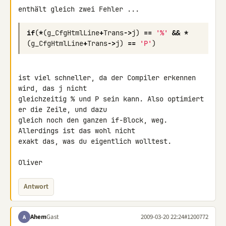
if
(
*
(
g_CfgHtmlLine
+
Trans
->
j
)
==
'%'
&&
*
(
g_CfgHtmlLine
+
Trans
->
j
)
==
'P'
)
ist viel schneller, da der Compiler erkennen 
wird, das j nicht 

gleichzeitig % und P sein kann. Also optimiert 
er die Zeile, und dazu 

gleich noch den ganzen if-Block, weg. 
Allerdings ist das wohl nicht 

exakt das, was du eigentlich wolltest.

Oliver
Antwort
Ahem
Gast
2009-03-20 22:24
#1200772
A