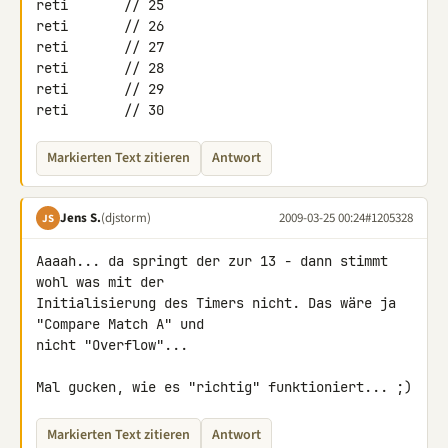
reti       // 25

reti       // 26

reti       // 27

reti       // 28

reti       // 29

reti       // 30
Markierten Text zitieren
Antwort
Jens S.
(djstorm)
2009-03-25 00:24
#1205328
JS
Aaaah... da springt der zur 13 - dann stimmt 
wohl was mit der 

Initialisierung des Timers nicht. Das wäre ja 
"Compare Match A" und 

nicht "Overflow"...

Mal gucken, wie es "richtig" funktioniert... ;)
Markierten Text zitieren
Antwort