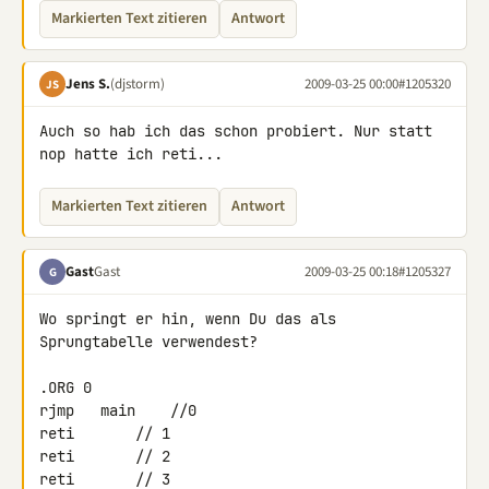
Markierten Text zitieren
Antwort
Jens S.
(djstorm)
2009-03-25 00:00
#1205320
JS
Auch so hab ich das schon probiert. Nur statt 
nop hatte ich reti...
Markierten Text zitieren
Antwort
Gast
Gast
2009-03-25 00:18
#1205327
G
Wo springt er hin, wenn Du das als 
Sprungtabelle verwendest?

.ORG 0

rjmp   main    //0

reti       // 1

reti       // 2

reti       // 3
