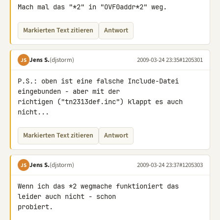
Mach mal das "*2" in "OVF0addr*2" weg.
Markierten Text zitieren
Antwort
Jens S.
(djstorm)
2009-03-24 23:35
#1205301
JS
P.S.: oben ist eine falsche Include-Datei 
eingebunden - aber mit der 

richtigen ("tn2313def.inc") klappt es auch 
nicht...
Markierten Text zitieren
Antwort
Jens S.
(djstorm)
2009-03-24 23:37
#1205303
JS
Wenn ich das *2 wegmache funktioniert das 
leider auch nicht - schon 

probiert.