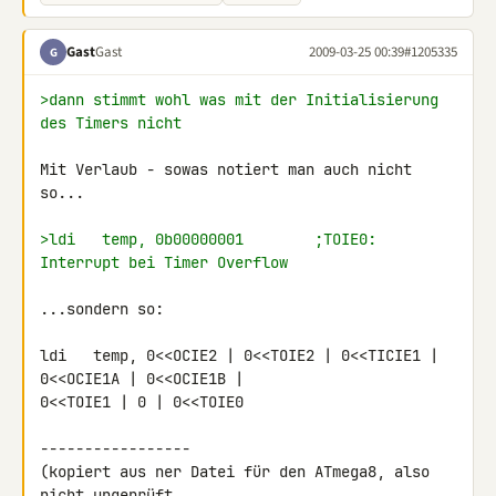
Gast
Gast
2009-03-25 00:39
#1205335
G
>dann stimmt wohl was mit der Initialisierung 
des Timers nicht
Mit Verlaub - sowas notiert man auch nicht 
so...

>ldi   temp, 0b00000001        ;TOIE0: 
Interrupt bei Timer Overflow
...sondern so:

ldi   temp, 0<<OCIE2 | 0<<TOIE2 | 0<<TICIE1 | 
0<<OCIE1A | 0<<OCIE1B | 

0<<TOIE1 | 0 | 0<<TOIE0

-----------------

(kopiert aus ner Datei für den ATmega8, also 
nicht ungeprüft 
