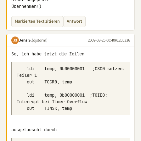
übernehmen!)
Markierten Text zitieren
Antwort
Jens S.
(djstorm)
2009-03-25 00:40
#1205336
JS
    ldi    temp, 0b00000001   ;CS00 setzen: 
    ldi    temp, 0b00000001  ;TOIE0: 