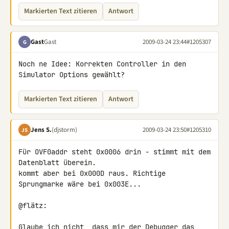
Markierten Text zitieren
Antwort
Gast
Gast
2009-03-24 23:44
#1205307
G
Noch ne Idee: Korrekten Controller in den 
Simulator Options gewählt?
Markierten Text zitieren
Antwort
Jens S.
(djstorm)
2009-03-24 23:50
#1205310
JS
Für OVF0addr steht 0x0006 drin - stimmt mit dem 
Datenblatt überein. 

kommt aber bei 0x000D raus. Richtige 
Sprungmarke wäre bei 0x003E...

@flätz:

Glaube ich nicht, dass mir der Debugger das 