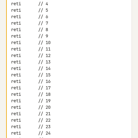
reti       // 4

reti       // 5

reti       // 6

reti       // 7

reti       // 8

reti       // 9

reti       // 10

reti       // 11

reti       // 12

reti       // 13

reti       // 14

reti       // 15

reti       // 16

reti       // 17

reti       // 18

reti       // 19

reti       // 20

reti       // 21

reti       // 22

reti       // 23

reti       // 24
