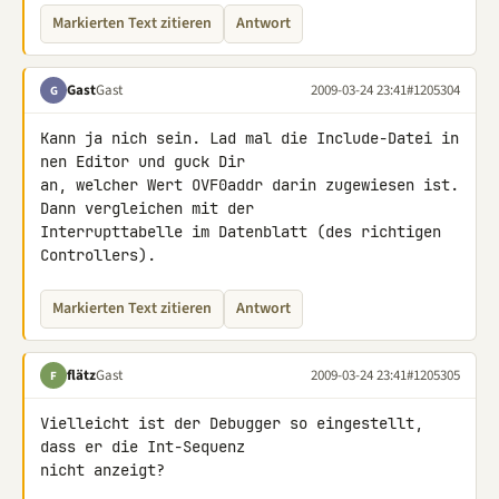
Markierten Text zitieren
Antwort
Gast
Gast
2009-03-24 23:41
#1205304
G
Kann ja nich sein. Lad mal die Include-Datei in 
nen Editor und guck Dir 

an, welcher Wert OVF0addr darin zugewiesen ist. 
Dann vergleichen mit der 

Interrupttabelle im Datenblatt (des richtigen 
Controllers).
Markierten Text zitieren
Antwort
flätz
Gast
2009-03-24 23:41
#1205305
F
Vielleicht ist der Debugger so eingestellt, 
dass er die Int-Sequenz 

nicht anzeigt?