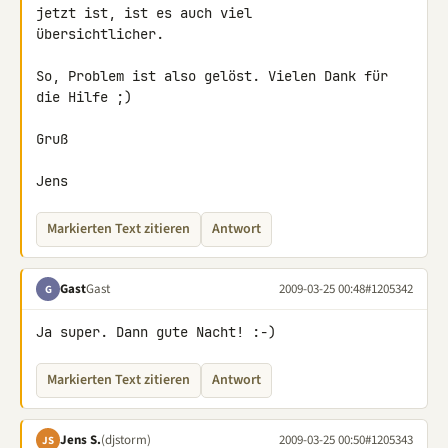
jetzt ist, ist es auch viel 

übersichtlicher.

So, Problem ist also gelöst. Vielen Dank für 
die Hilfe ;)

Gruß

Jens
Markierten Text zitieren
Antwort
Gast
Gast
2009-03-25 00:48
#1205342
G
Ja super. Dann gute Nacht! :-)
Markierten Text zitieren
Antwort
Jens S.
(djstorm)
2009-03-25 00:50
#1205343
JS