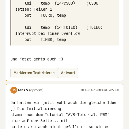
    ldi    temp, (1<<CS00)     ;CS00 
    ldi    temp, (1<<TOIE0)    ;TOIE0: 
und jetzt gehts auch ;)
Markierten Text zitieren
Antwort
Jens S.
(djstorm)
2009-03-25 00:42
#1205338
JS
Da hatten wir jetzt wohl auch die gleiche Idee 
;) Die Initialisierung 

stammt aus dem Tutorial "AVR-Tutorial: PWM" 
hier auf der Seite... mit 

hatte es so auch nicht gefallen - so wie es 