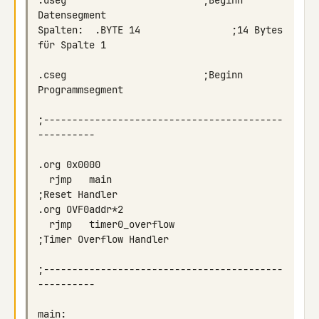
.dseg                        ;Beginn 
Spalten:  .BYTE 14                ;14 Bytes 
.cseg                        ;Beginn 
;------------------------------------------
  rjmp   main                            
  rjmp   timer0_overflow                 
;------------------------------------------