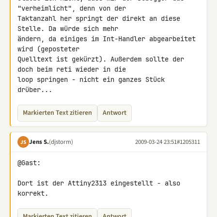
"verheimlicht", denn von der 

Taktanzahl her springt der direkt an diese 
Stelle. Da würde sich mehr 

ändern, da einiges im Int-Handler abgearbeitet 
wird (geposteter 

Quelltext ist gekürzt). Außerdem sollte der 
doch beim reti wieder in die 

loop springen - nicht ein ganzes Stück 
drüber...
Markierten Text zitieren
Antwort
Jens S.
(djstorm)
2009-03-24 23:51
#1205311
JS
@Gast:

Dort ist der Attiny2313 eingestellt - also 
korrekt.
Markierten Text zitieren
Antwort