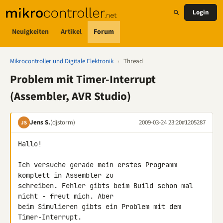
Login
Neuigkeiten
Artikel
Forum
Mikrocontroller und Digitale Elektronik
›
Thread
Problem mit Timer-Interrupt
(Assembler, AVR Studio)
Jens S.
(djstorm)
2009-03-24 23:20
#1205287
JS
Hallo!

Ich versuche gerade mein erstes Programm 
komplett in Assembler zu 

schreiben. Fehler gibts beim Build schon mal 
nicht - freut mich. Aber 

beim Simulieren gibts ein Problem mit dem 
Timer-Interrupt.
