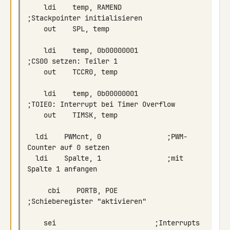
    ldi    temp, RAMEND                 
    ldi    temp, 0b00000001                
    ldi    temp, 0b00000001                
  ldi    PWMcnt, 0                ;PWM-
  ldi    Spalte, 1                ;mit 
     cbi    PORTB, POE                              
    sei                        ;Interrupts 