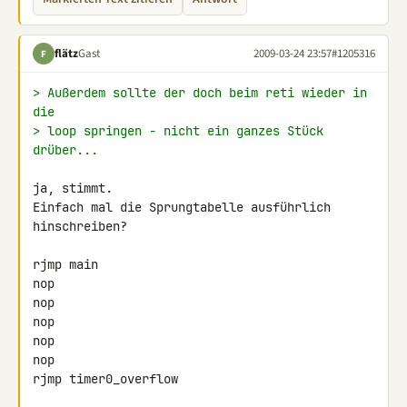
flätz
Gast
2009-03-24 23:57
#1205316
F
> Außerdem sollte der doch beim reti wieder in 
die
> loop springen - nicht ein ganzes Stück 
drüber...
ja, stimmt.

Einfach mal die Sprungtabelle ausführlich 
hinschreiben?

rjmp main

nop

nop

nop

nop

nop

rjmp timer0_overflow