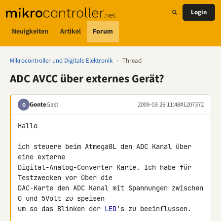
Login
Neuigkeiten
Artikel
Forum
Mikrocontroller und Digitale Elektronik
›
Thread
ADC AVCC über externes Gerät?
Gonte
Gast
2009-03-26 11:48
#1207372
G
Hallo

ich steuere beim Atmega8L den ADC Kanal über 
eine externe 

Digital-Analog-Converter Karte. Ich habe für 
Testzwecken vor über die 

DAC-Karte den ADC Kanal mit Spannungen zwischen 
0 und 5Volt zu speisen 

um so das Blinken der 
LED
's zu beeinflussen.
