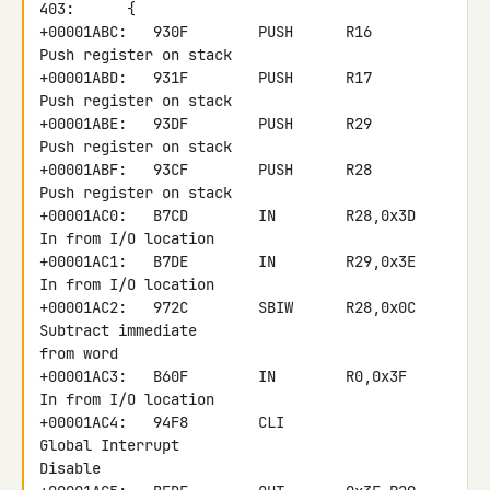
403:      {

+00001ABC:   930F        PUSH      R16            
Push register on stack

+00001ABD:   931F        PUSH      R17            
Push register on stack

+00001ABE:   93DF        PUSH      R29            
Push register on stack

+00001ABF:   93CF        PUSH      R28            
Push register on stack

+00001AC0:   B7CD        IN        R28,0x3D       
In from I/O location

+00001AC1:   B7DE        IN        R29,0x3E       
In from I/O location

+00001AC2:   972C        SBIW      R28,0x0C       
Subtract immediate 

from word

+00001AC3:   B60F        IN        R0,0x3F        
In from I/O location

+00001AC4:   94F8        CLI                      
Global Interrupt 

Disable
