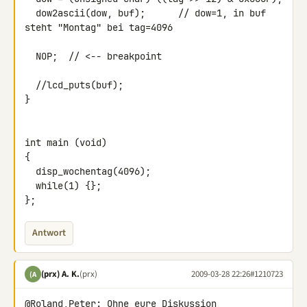
  dow2ascii(dow, buf);      // dow=1, in buf 
steht "Montag" bei tag=4096

  NOP;  // <-- breakpoint

  //lcd_puts(buf);

}

int main (void)

{

  disp_wochentag(4096);

  while(1) {};

};
Antwort
(prx) A. K.
(prx)
2009-03-28 22:26
#1210723
(A
@Roland,Peter: Ohne eure Diskussion 