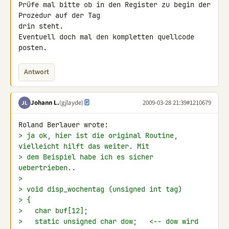
Prüfe mal bitte ob in den Register zu begin der 
Prozedur auf der Tag 

drin steht.

Eventuell doch mal den kompletten quellcode 
posten.
Antwort
Johann L.
(gjlayde)
2009-03-28 21:39
#1210679
JL
> ja ok, hier ist die original Routine, 
vielleicht hilft das weiter. Mit
> dem Beispiel habe ich es sicher 
uebertrieben..
>
> void disp_wochentag (unsigned int tag)
> {
>   char buf[12];
>   static unsigned char dow;   <-- dow wird 