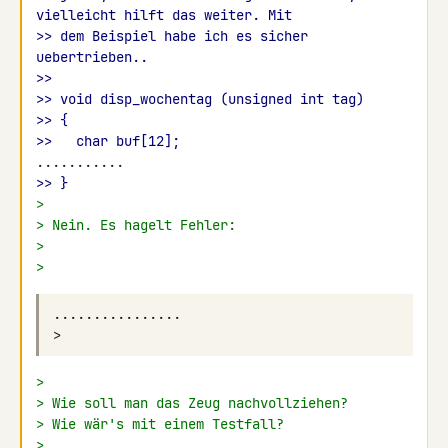
vielleicht hilft das weiter. Mit
>> dem Beispiel habe ich es sicher 
uebertrieben..
>>
>> void disp_wochentag (unsigned int tag)
>> {
>>   char buf[12];
>> }
>
> Nein. Es hagelt Fehler:
>
>
>
> Wie soll man das Zeug nachvollziehen?
> Wie wär's mit einem Testfall?
>