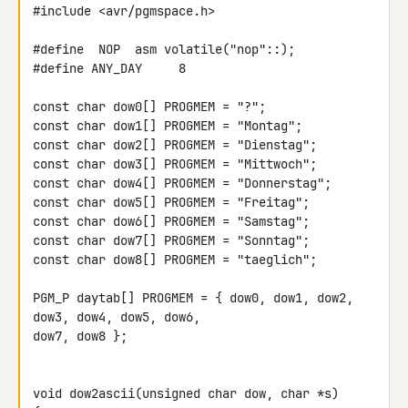
#include <avr/pgmspace.h>

#define  NOP  asm volatile("nop"::);

#define ANY_DAY     8

const char dow0[] PROGMEM = "?";

const char dow1[] PROGMEM = "Montag";

const char dow2[] PROGMEM = "Dienstag";

const char dow3[] PROGMEM = "Mittwoch";

const char dow4[] PROGMEM = "Donnerstag";

const char dow5[] PROGMEM = "Freitag";

const char dow6[] PROGMEM = "Samstag";

const char dow7[] PROGMEM = "Sonntag";

const char dow8[] PROGMEM = "taeglich";

PGM_P daytab[] PROGMEM = { dow0, dow1, dow2, 
dow3, dow4, dow5, dow6, 

dow7, dow8 };

void dow2ascii(unsigned char dow, char *s)
