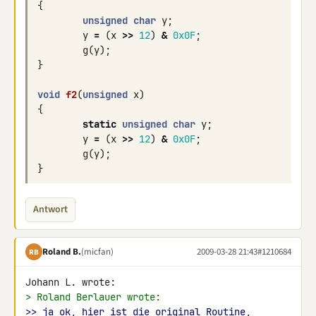
{
unsigned
char
y
;
y
=
(
x
>>
12
)
&
0x0F
;
g
(
y
);
}
void
f2
(
unsigned
x
)
{
static
unsigned
char
y
;
y
=
(
x
>>
12
)
&
0x0F
;
g
(
y
);
}
Antwort
Roland B.
(micfan)
2009-03-28 21:43
#1210684
RB
> Roland Berlauer wrote:
>> ja ok, hier ist die original Routine, 