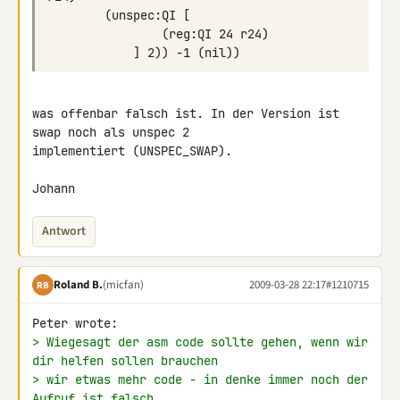
was offenbar falsch ist. In der Version ist 
swap noch als unspec 2 

implementiert (UNSPEC_SWAP).

Johann
Antwort
Roland B.
(micfan)
2009-03-28 22:17
#1210715
RB
> Wiegesagt der asm code sollte gehen, wenn wir 
dir helfen sollen brauchen
> wir etwas mehr code - in denke immer noch der 
Aufruf ist falsch.