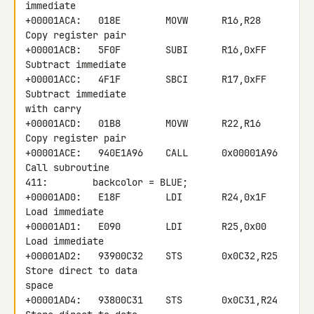
immediate

+00001ACA:   018E        MOVW      R16,R28        
Copy register pair

+00001ACB:   5F0F        SUBI      R16,0xFF       
Subtract immediate

+00001ACC:   4F1F        SBCI      R17,0xFF       
Subtract immediate 

with carry

+00001ACD:   01B8        MOVW      R22,R16        
Copy register pair

+00001ACE:   940E1A96    CALL      0x00001A96     
Call subroutine

411:        backcolor = BLUE;

+00001AD0:   E18F        LDI       R24,0x1F       
Load immediate

+00001AD1:   E090        LDI       R25,0x00       
Load immediate

+00001AD2:   93900C32    STS       0x0C32,R25     
Store direct to data 

space

+00001AD4:   93800C31    STS       0x0C31,R24     