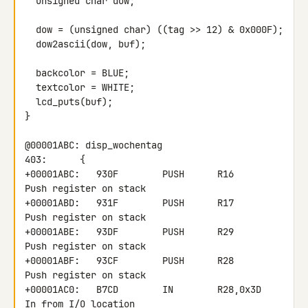
  unsigned char dow;

  dow = (unsigned char) ((tag >> 12) & 0x000F);

  dow2ascii(dow, buf);

  backcolor = BLUE;

  textcolor = WHITE;

  lcd_puts(buf);

}

@00001ABC: disp_wochentag

403:      {

+00001ABC:   930F        PUSH      R16            
Push register on stack

+00001ABD:   931F        PUSH      R17            
Push register on stack

+00001ABE:   93DF        PUSH      R29            
Push register on stack

+00001ABF:   93CF        PUSH      R28            
Push register on stack

+00001AC0:   B7CD        IN        R28,0x3D       
In from I/O location
