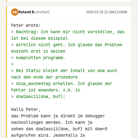
Roland B.
(micfan)
2009-03-28 21:26
#1210666
RB
> Nachtrag: Ich kann mir nicht vorstellen, das 
ist bei diesem beispiel
> wirklich nicht geht. Ich glaube das Problem 
ensteht erst in deinen
> kompletten programm.
>
> Bei Static bleibt der Inhalt von dow auch 
nach den ende der prozedure
> disp_wochentag erhalten. Ich glaube der 
Fehler ist woanders. z.b. in
> dow2ascii(dow, buf);
Hallo Peter,

das Problem kann ja direkt im debugger 
nachvollzogen werden. Ich kann ja 

sehen das dow2ascii(dow, buf) mit dow=0 
aufgerufen wird. Jedenfalls in 
