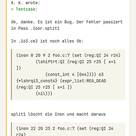
> Testcase:
Ok, danke. Es ist ein Bug. Der Fehler passiert 
in Pass .166r.split1

        (lshiftrt:QI (reg:QI 25 r25 [ x+1 
            (const_int 4 [0x4]))) 63 
{*lshrqi3_const4} (expr_list:REG_DEAD 
(insn 22 20 23 2 foo.c:7 (set (reg:QI 24 