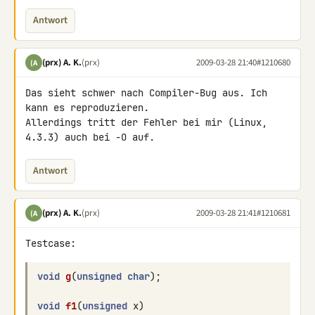
Antwort
(prx) A. K.
(prx)
2009-03-28 21:40
#1210680
(A
Das sieht schwer nach Compiler-Bug aus. Ich 
kann es reproduzieren. 

Allerdings tritt der Fehler bei mir (Linux, 
4.3.3) auch bei -O auf.
Antwort
(prx) A. K.
(prx)
2009-03-28 21:41
#1210681
(A
Testcase:
void
g
(
unsigned
char
);
void
f1
(
unsigned
x
)