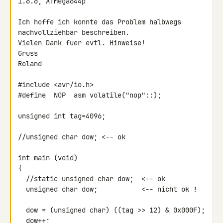
1.6.6, ATMega644p

Ich hoffe ich konnte das Problem halbwegs 
nachvollziehbar beschreiben.

Vielen Dank fuer evtl. Hinweise!

Gruss

Roland

#include <avr/io.h>

#define  NOP  asm volatile("nop"::);

unsigned int tag=4096;

//unsigned char dow; <-- ok

int main (void)

{

  //static unsigned char dow;  <-- ok

  unsigned char dow;           <-- nicht ok !

  dow = (unsigned char) ((tag >> 12) & 0x000F);

  dow++;
