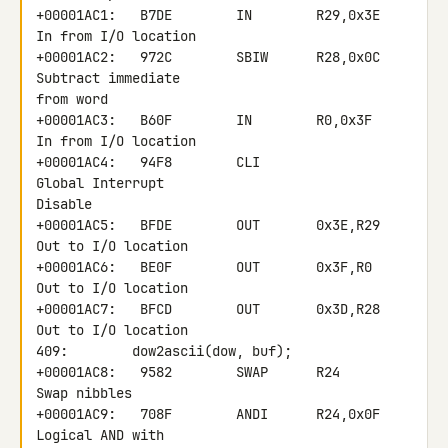
+00001AC1:   B7DE        IN        R29,0x3E       
In from I/O location

+00001AC2:   972C        SBIW      R28,0x0C       
Subtract immediate 

from word

+00001AC3:   B60F        IN        R0,0x3F        
In from I/O location

+00001AC4:   94F8        CLI                      
Global Interrupt 

Disable

+00001AC5:   BFDE        OUT       0x3E,R29       
Out to I/O location

+00001AC6:   BE0F        OUT       0x3F,R0        
Out to I/O location

+00001AC7:   BFCD        OUT       0x3D,R28       
Out to I/O location

409:        dow2ascii(dow, buf);

+00001AC8:   9582        SWAP      R24            
Swap nibbles

+00001AC9:   708F        ANDI      R24,0x0F       
Logical AND with 
