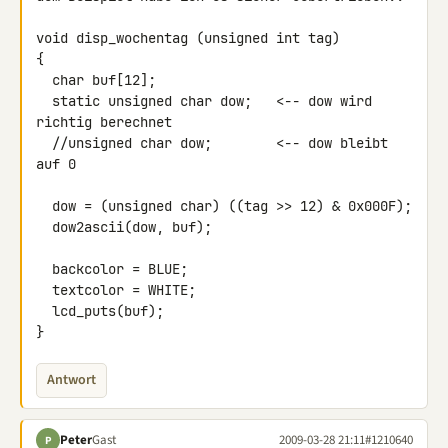
void disp_wochentag (unsigned int tag)

{

  char buf[12];

  static unsigned char dow;   <-- dow wird 
richtig berechnet

  //unsigned char dow;        <-- dow bleibt 
auf 0

  dow = (unsigned char) ((tag >> 12) & 0x000F);

  dow2ascii(dow, buf);

  backcolor = BLUE;

  textcolor = WHITE;

  lcd_puts(buf);

}
Antwort
Peter
Gast
2009-03-28 21:11
#1210640
P