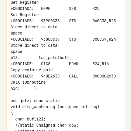
Set Register

+00001ADA:   EF9F        SER       R25            
Set Register

+00001ADB:   93900C38    STS       0x0C38,R25     
Store direct to data 

space

+00001ADD:   93800C37    STS       0x0C37,R24     
Store direct to data 

space

413:        lcd_puts(buf);

+00001ADF:   01C8        MOVW      R24,R16        
Copy register pair

+00001AE0:   940E263D    CALL      0x0000263D     
Call subroutine

414:      }

und jetzt ohne static

void disp_wochentag (unsigned int tag)

{

  char buf[12];

  //static unsigned char dow;
