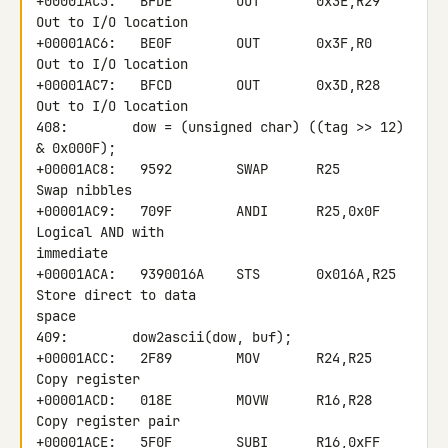
+00001AC5:   BFDE        OUT       0x3E,R29       
Out to I/O location

+00001AC6:   BE0F        OUT       0x3F,R0        
Out to I/O location

+00001AC7:   BFCD        OUT       0x3D,R28       
Out to I/O location

408:        dow = (unsigned char) ((tag >> 12) 
& 0x000F);

+00001AC8:   9592        SWAP      R25            
Swap nibbles

+00001AC9:   709F        ANDI      R25,0x0F       
Logical AND with 

immediate

+00001ACA:   9390016A    STS       0x016A,R25     
Store direct to data 

space

409:        dow2ascii(dow, buf);

+00001ACC:   2F89        MOV       R24,R25        
Copy register

+00001ACD:   018E        MOVW      R16,R28        
Copy register pair

+00001ACE:   5F0F        SUBI      R16,0xFF       