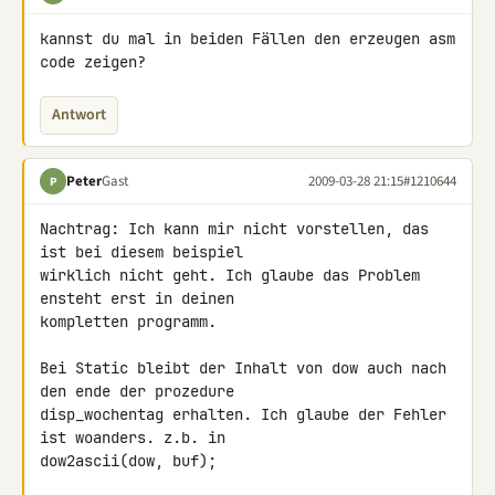
kannst du mal in beiden Fällen den erzeugen asm 
code zeigen?
Antwort
Peter
Gast
2009-03-28 21:15
#1210644
P
Nachtrag: Ich kann mir nicht vorstellen, das 
ist bei diesem beispiel 

wirklich nicht geht. Ich glaube das Problem 
ensteht erst in deinen 

kompletten programm.

Bei Static bleibt der Inhalt von dow auch nach 
den ende der prozedure 

disp_wochentag erhalten. Ich glaube der Fehler 
ist woanders. z.b. in 

dow2ascii(dow, buf);