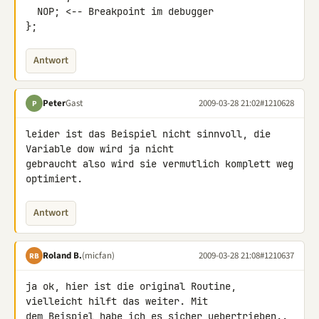
  NOP; <-- Breakpoint im debugger

};
Antwort
Peter
Gast
2009-03-28 21:02
#1210628
P
leider ist das Beispiel nicht sinnvoll, die 
Variable dow wird ja nicht 

gebraucht also wird sie vermutlich komplett weg 
optimiert.
Antwort
Roland B.
(micfan)
2009-03-28 21:08
#1210637
RB
ja ok, hier ist die original Routine, 
vielleicht hilft das weiter. Mit 

dem Beispiel habe ich es sicher uebertrieben..
