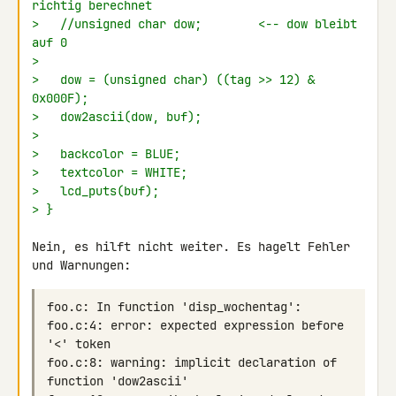
richtig berechnet
>   //unsigned char dow;        <-- dow bleibt 
auf 0
>
>   dow = (unsigned char) ((tag >> 12) & 
0x000F);
>   dow2ascii(dow, buf);
>
>   backcolor = BLUE;
>   textcolor = WHITE;
>   lcd_puts(buf);
> }
Nein, es hilft nicht weiter. Es hagelt Fehler 
foo.c:4: error: expected expression before 
foo.c:8: warning: implicit declaration of 