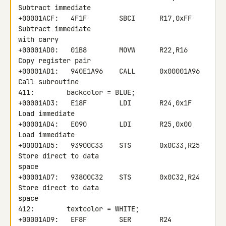
Subtract immediate

+00001ACF:   4F1F        SBCI      R17,0xFF       
Subtract immediate 

with carry

+00001AD0:   01B8        MOVW      R22,R16        
Copy register pair

+00001AD1:   940E1A96    CALL      0x00001A96     
Call subroutine

411:        backcolor = BLUE;

+00001AD3:   E18F        LDI       R24,0x1F       
Load immediate

+00001AD4:   E090        LDI       R25,0x00       
Load immediate

+00001AD5:   93900C33    STS       0x0C33,R25     
Store direct to data 

space

+00001AD7:   93800C32    STS       0x0C32,R24     
Store direct to data 

space

412:        textcolor = WHITE;

+00001AD9:   EF8F        SER       R24            