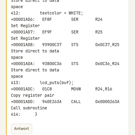
Store direct to data 

space

412:        textcolor = WHITE;

+00001AD6:   EF8F        SER       R24            
Set Register

+00001AD7:   EF9F        SER       R25            
Set Register

+00001AD8:   93900C37    STS       0x0C37,R25     
Store direct to data 

space

+00001ADA:   93800C36    STS       0x0C36,R24     
Store direct to data 

space

413:        lcd_puts(buf);

+00001ADC:   01C8        MOVW      R24,R16        
Copy register pair

+00001ADD:   940E263A    CALL      0x0000263A     
Call subroutine

414:      }
Antwort