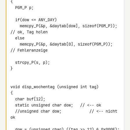
{

  PGM_P p;

  if(dow <= ANY_DAY)

    memcpy_P(&p, &daytab[dow], sizeof(PGM_P));  
// ok, Tag holen

  else

    memcpy_P(&p, &daytab[0], sizeof(PGM_P));    
// Fehleranzeige

  strcpy_P(s, p);

}

void disp_wochentag (unsigned int tag)

{

  char buf[12];

  static unsigned char dow;   // <-- ok

  //unsigned char dow;            // <-- nicht 
ok

  dow = (unsigned char) ((tag >> 12) & 0x000F);
