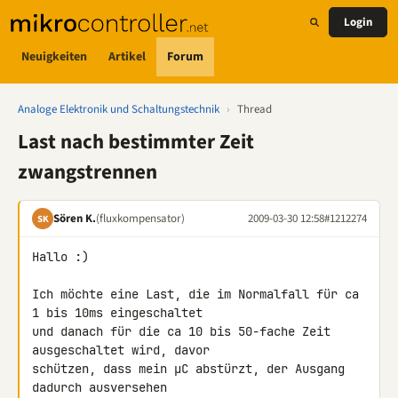
Login
Neuigkeiten
Artikel
Forum
Analoge Elektronik und Schaltungstechnik
›
Thread
Last nach bestimmter Zeit
zwangstrennen
Sören K.
(fluxkompensator)
2009-03-30 12:58
#1212274
SK
Hallo :)

Ich möchte eine Last, die im Normalfall für ca 
1 bis 10ms eingeschaltet 

und danach für die ca 10 bis 50-fache Zeit 
ausgeschaltet wird, davor 

schützen, dass mein µC abstürzt, der Ausgang 
dadurch ausversehen 
