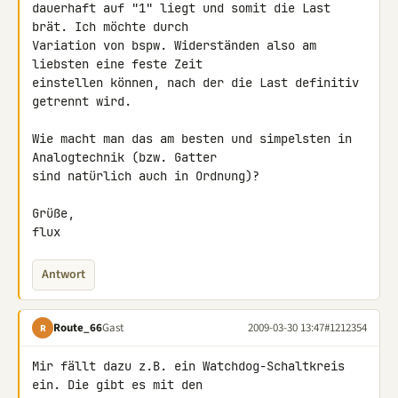
dauerhaft auf "1" liegt und somit die Last 
brät. Ich möchte durch 

Variation von bspw. Widerständen also am 
liebsten eine feste Zeit 

einstellen können, nach der die Last definitiv 
getrennt wird.

Wie macht man das am besten und simpelsten in 
Analogtechnik (bzw. Gatter 

sind natürlich auch in Ordnung)?

Grüße,

flux
Antwort
Route_66
Gast
2009-03-30 13:47
#1212354
R
Mir fällt dazu z.B. ein Watchdog-Schaltkreis 
ein. Die gibt es mit den 
