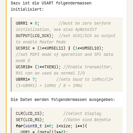
Dazu ist die USART folgendermassen 
initialisiert:
UBRR1
=
0
;
//must be zero berfore 
initialization, see also ApNote317
OUTPUT
(
LCD_SCK
);
//set XCK1/SCK as output 
to enable Master Mode
UCSR1C
=
(
1
<<
UMSEL11
)
|
(
1
<<
UMSEL10
);
//set MSPI mode of operation and SPI data 
mode 0
UCSR1B
=
(
1
<<
TXEN1
);
//Enable transmitter, 
RX1 can be used as normal I/O
UBRR1
=
7
;
//sets baud to 16Mhz/(2*
(1+UBRR1) = 16MHz / 8 = 1MHz
Die Daten werden folgendermassen ausgegeben:
CLR
(
LCD_CS
);
//select Display
SET
(
LCD_RS
);
//Daten sind Befehle
for
(
uint8_t
i
=
0
;
i
<
size
;
i
++
){
UDR1
=
(
data
[
i
]
>>
8
);