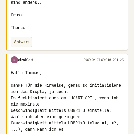
sind anders..

Gruss

Thomas
Antwort
elral
Gast
2009-04-07 09:01
#1221125
E
Hallo Thomas,

danke für die Hinweise, genau so initialisiere 
ich das Display ja auch. 

Es funktioniert auch am "USART-SPI", wenn ich 
die maximale 

Geschwindigleit mittels UBBR1=0 einstelle. 
Wähle ich aber eine geringere 

Geschwindigkeit mittels UBBR1>0 (also =1, =2, 
...), dann kann ich es 
