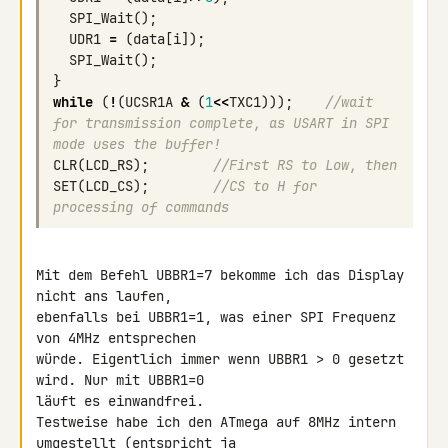
SPI_Wait
();
UDR1
=
(
data
[
i
]);
SPI_Wait
();
}
while
(
!
(
UCSR1A
&
(
1
<<
TXC1
)));
//wait 
for transmission complete, as USART in SPI 
mode uses the buffer!
CLR
(
LCD_RS
);
//First RS to Low, then
SET
(
LCD_CS
);
//CS to H for 
processing of commands
Mit dem Befehl UBBR1=7 bekomme ich das Display 
nicht ans laufen, 

ebenfalls bei UBBR1=1, was einer SPI Frequenz 
von 4MHz entsprechen 

würde. Eigentlich immer wenn UBBR1 > 0 gesetzt 
wird. Nur mit UBBR1=0 

läuft es einwandfrei.

Testweise habe ich den ATmega auf 8MHz intern 
umgestellt (entspricht ja 
