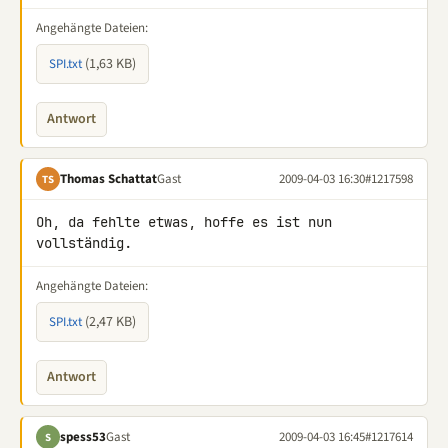
Angehängte Dateien:
(1,63 KB)
SPI.txt
Antwort
Thomas Schattat
Gast
2009-04-03 16:30
#1217598
TS
Oh, da fehlte etwas, hoffe es ist nun 
vollständig.
Angehängte Dateien:
(2,47 KB)
SPI.txt
Antwort
spess53
Gast
2009-04-03 16:45
#1217614
S