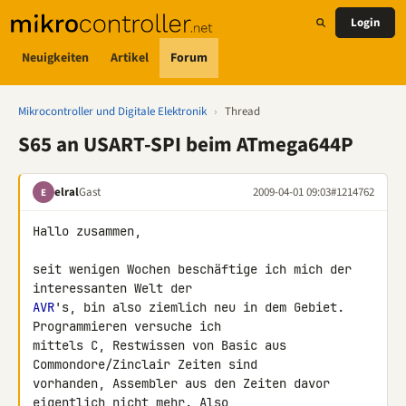
Login
Neuigkeiten
Artikel
Forum
Mikrocontroller und Digitale Elektronik
›
Thread
S65 an USART-SPI beim ATmega644P
elral
Gast
2009-04-01 09:03
#1214762
E
Hallo zusammen,

seit wenigen Wochen beschäftige ich mich der 
AVR
's, bin also ziemlich neu in dem Gebiet. 
Programmieren versuche ich 

mittels C, Restwissen von Basic aus 
Commondore/Zinclair Zeiten sind 

vorhanden, Assembler aus den Zeiten davor 
eigentlich nicht mehr. Also 
