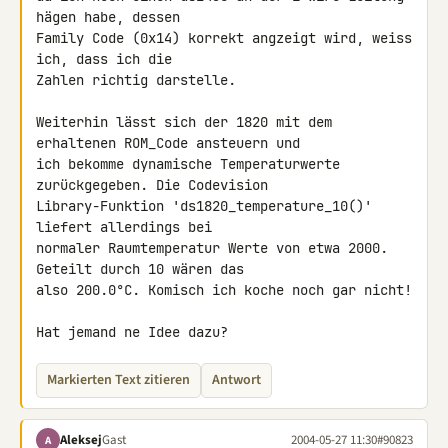
hägen habe, dessen

Family Code (0x14) korrekt angzeigt wird, weiss 
ich, dass ich die

Zahlen richtig darstelle.

Weiterhin lässt sich der 1820 mit dem 
erhaltenen ROM_Code ansteuern und

ich bekomme dynamische Temperaturwerte 
zurückgegeben. Die Codevision

Library-Funktion 'ds1820_temperature_10()' 
liefert allerdings bei

normaler Raumtemperatur Werte von etwa 2000. 
Geteilt durch 10 wären das

also 200.0°C. Komisch ich koche noch gar nicht!

Hat jemand ne Idee dazu?
Markierten Text zitieren
Antwort
Aleksej
Gast
2004-05-27 11:30
#90823
A