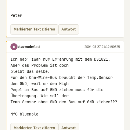
Peter
Markierten Text zitieren
Antwort
bluemole
Gast
2004-05-27 21:12
#90825
B
Ich hab' zwar nur Erfahrung mit dem 
DS1821
. 
Aber das Problem ist doch

bleibt das selbe.

Für den One-Wire-Bus braucht der Temp.Sensor 
den GND, weil er den High

Pegel am Bus auf GND ziehen muss für die 
Übertragung. Wie soll der

Temp.Sensor ohne GND den Bus auf GND ziehen???

MfG bluemole
Markierten Text zitieren
Antwort