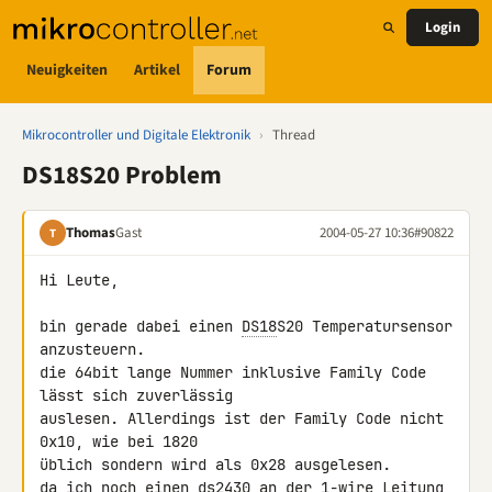
Login
Neuigkeiten
Artikel
Forum
Mikrocontroller und Digitale Elektronik
›
Thread
DS18S20 Problem
Thomas
Gast
2004-05-27 10:36
#90822
T
Hi Leute,

bin gerade dabei einen 
DS18
S20 Temperatursensor 
anzusteuern.

die 64bit lange Nummer inklusive Family Code 
lässt sich zuverlässig

auslesen. Allerdings ist der Family Code nicht 
0x10, wie bei 1820

üblich sondern wird als 0x28 ausgelesen.

da ich noch einen ds2430 an der 1-wire Leitung 