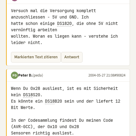
Versuch mal die Versorgung komplett 
anzuschliessen - 5V und GND. Ich

hatte schon einige 
DS1820
, die ohne 5V nicht 
vernünftig arbeiten

wollten. Woran es liegen kann - verstehe ich 
leider nicht.
Markierten Text zitieren
Antwort
Peter D.
(peda)
2004-05-27 21:08
#90824
PD
Wenn Du 0x28 ausliest, ist es mit Sicherheit 
kein 
DS18
S20.

Es könnte ein 
DS18
B20 sein und der liefert 12 
Bit Werte.

In der Codesammlung findest Du meinen Code 
(AVR-GCC), der 0x10 und 0x28

Sensoren richtig ausliest.
