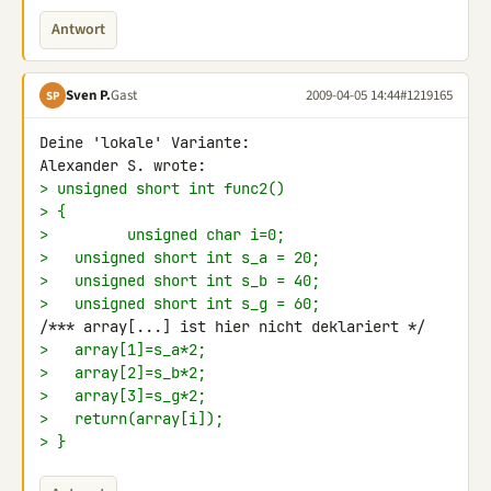
Antwort
Sven P.
Gast
2009-04-05 14:44
#1219165
SP
Deine 'lokale' Variante:

> unsigned short int func2()
> {
>         unsigned char i=0;
>   unsigned short int s_a = 20;
>   unsigned short int s_b = 40;
>   unsigned short int s_g = 60;
>   array[1]=s_a*2;
>   array[2]=s_b*2;
>   array[3]=s_g*2;
>   return(array[i]);
> }