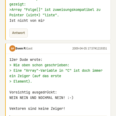
gezeigt:
>Array "Folge[]" ist zuweisungskompatibel zu 
Pointer (uint*) "liste".
Ist nicht von mir
Antwort
Sven P.
Gast
2009-04-05 17:57
#1219351
SP
> Wie oben schon geschrieben:
> Eine "Array"-Variable in "C" ist doch immer 
ein Zeiger (auf das erste
> Element).
Vorsichtig ausgedrückt:

NEIN NEIN UND NOCHMAL NEIN! :-)
