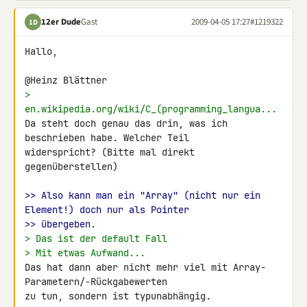
12er Dude
Gast
2009-04-05 17:27
#1219322
1D
Hallo,

> 
en.wikipedia.org/wiki/C_(programming_langua...
Da steht doch genau das drin, was ich 
beschrieben habe. Welcher Teil 

widerspricht? (Bitte mal direkt 
gegenüberstellen)

>> Also kann man ein "Array" (nicht nur ein 
Element!) doch nur als Pointer
>> übergeben.
> Das ist der default Fall
> Mit etwas Aufwand...
Das hat dann aber nicht mehr viel mit Array-
Parametern/-Rückgabewerten 

zu tun, sondern ist typunabhängig.
