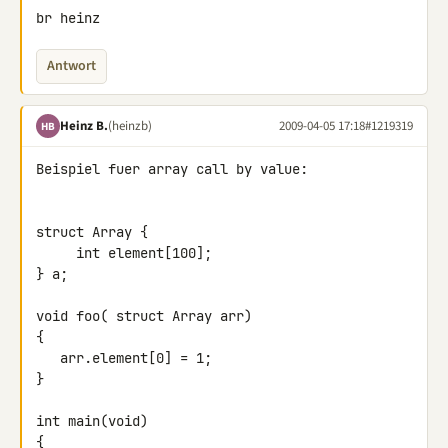
br heinz
Antwort
Heinz B.
(heinzb)
2009-04-05 17:18
#1219319
HB
Beispiel fuer array call by value:

struct Array {

     int element[100];

} a;

void foo( struct Array arr)

{

   arr.element[0] = 1;

}

int main(void)

{
