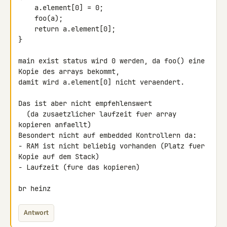
    a.element[0] = 0;

    foo(a);

    return a.element[0];

}

main exist status wird 0 werden, da foo() eine 
Kopie des arrays bekommt,

damit wird a.element[0] nicht veraendert.

Das ist aber nicht empfehlenswert

  (da zusaetzlicher laufzeit fuer array 
kopieren anfaellt)

Besondert nicht auf embedded Kontrollern da:

- RAM ist nicht beliebig vorhanden (Platz fuer 
Kopie auf dem Stack)

- Laufzeit (fure das kopieren)

br heinz
Antwort