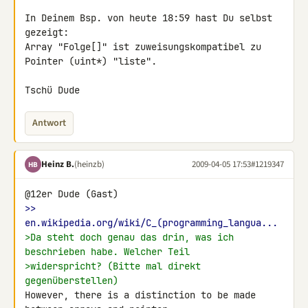
In Deinem Bsp. von heute 18:59 hast Du selbst 
gezeigt:

Array "Folge[]" ist zuweisungskompatibel zu 
Pointer (uint*) "liste".

Tschü Dude
Antwort
Heinz B.
(heinzb)
2009-04-05 17:53
#1219347
HB
>> 
en.wikipedia.org/wiki/C_(programming_langua...
>Da steht doch genau das drin, was ich 
beschrieben habe. Welcher Teil
>widerspricht? (Bitte mal direkt 
gegenüberstellen)
However, there is a distinction to be made 