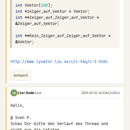
int
Vektor
[
100
];
int
*
Zeiger_auf_Vektor
=
Vektor
;
int
**
Zeiger_auf_Zeiger_auf_Vektor
=
&
Zeiger_auf_Vektor
;
int
**
Kein_Zeiger_auf_Zeiger_auf_Vektor
=
&
Vektor
;
http://www.lysator.liu.se/c/c-faq/c-2.html
Antwort
12er Dude
Gast
2009-04-05 18:53
#1219412
1D
Hallo,

@ Sven P.

Schau Dir bitte den Verlauf des Thread und 
nicht nur die letzten 
