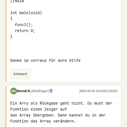
//MAIN

int main(void)

{

  func1();

  return 0;

}

Danke im vorraus für eure Hilfe
Antwort
Bernd H.
(bhallinger)
2009-04-05 14:42
#1219163
BH
Ein Arry als Rückgabe geht nicht. Du must der 
Funktion einen Zeiger auf 

das Array übergeben. Dann kannst du in der 
Funktion das Array verändern.