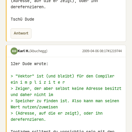
(Adresse, auf die er zeigt), oder ihn 
derefernzieren.

Tschü Dude
Antwort
Karl H.
(kbuchegg)
2009-04-06 08:17
#1219744
KH
12er Dude wrote:

> "Vektor" ist (und bleibt) für den Compiler 
ein i m p l i z i t e r
> Zeiger, der aber selbst keine Adresse besitzt 
und daher nicht im
> Speicher zu finden ist. Also kann man seinen 
Wert nutzen/zuweisen
> (Adresse, auf die er zeigt), oder ihn 
derefernzieren.
Trotzdem solltest du vorsichtig sein mit der 