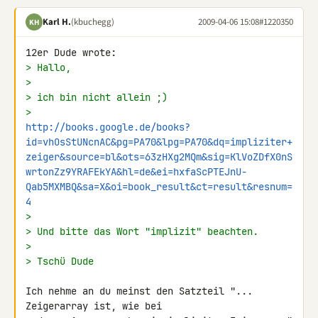
Karl H.
(kbuchegg)
2009-04-06 15:08
#1220350
KH
> Hallo,
>
> ich bin nicht allein ;)
> 
http://books.google.de/books?
id=vhOsStUNcnAC&pg=PA70&lpg=PA70&dq=impliziter+
zeiger&source=bl&ots=63zHXg2MQm&sig=KlVoZDfX0nS
wrtonZz9YRAFEkYA&hl=de&ei=hxfaScPTEJnU-
Qab5MXMBQ&sa=X&oi=book_result&ct=result&resnum=
4
>
> Und bitte das Wort "implizit" beachten.
>
> Tschü Dude
Ich nehme an du meinst den Satzteil "... 
Zeigerarray ist, wie bei 
