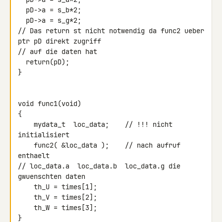
  pD->a = s_b*2;

  pD->a = s_g*2;

// Das return st nicht notwendig da func2 ueber 
ptr pD direkt zugriff

// auf die daten hat

  return(pD);

}

void func1(void)

{

    mydata_t  loc_data;    // !!! nicht 
initialisiert

    func2( &loc_data );    // nach aufruf 
enthaelt

// loc_data.a  loc_data.b  loc_data.g die 
gwuenschten daten

    th_U = times[1];

    th_V = times[2];

    th_W = times[3];

}
