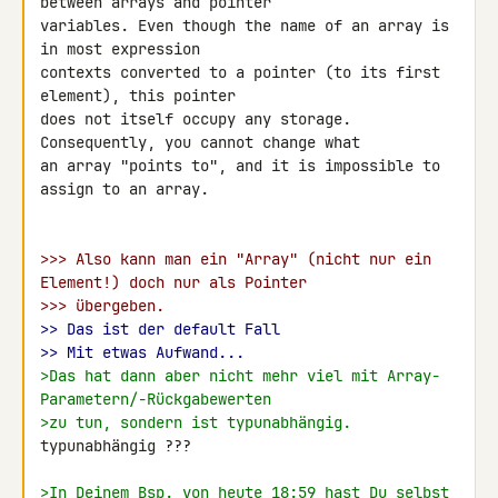
between arrays and pointer 

variables. Even though the name of an array is 
in most expression 

contexts converted to a pointer (to its first 
element), this pointer 

does not itself occupy any storage. 
Consequently, you cannot change what 

an array "points to", and it is impossible to 
assign to an array.

>>> Also kann man ein "Array" (nicht nur ein 
Element!) doch nur als Pointer
>>> übergeben.
>> Das ist der default Fall
>> Mit etwas Aufwand...
>Das hat dann aber nicht mehr viel mit Array-
Parametern/-Rückgabewerten
>zu tun, sondern ist typunabhängig.
typunabhängig ???

>In Deinem Bsp. von heute 18:59 hast Du selbst 