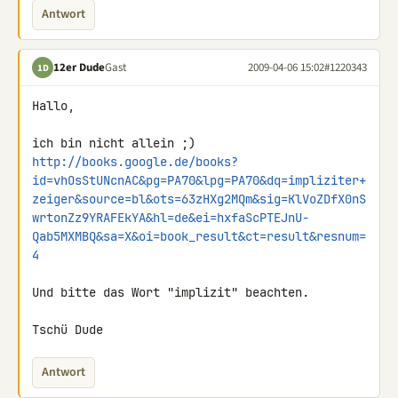
Antwort
12er Dude
Gast
2009-04-06 15:02
#1220343
1D
Hallo,

http://books.google.de/books?
id=vhOsStUNcnAC&pg=PA70&lpg=PA70&dq=impliziter+
zeiger&source=bl&ots=63zHXg2MQm&sig=KlVoZDfX0nS
wrtonZz9YRAFEkYA&hl=de&ei=hxfaScPTEJnU-
Qab5MXMBQ&sa=X&oi=book_result&ct=result&resnum=
4
Und bitte das Wort "implizit" beachten.

Tschü Dude
Antwort