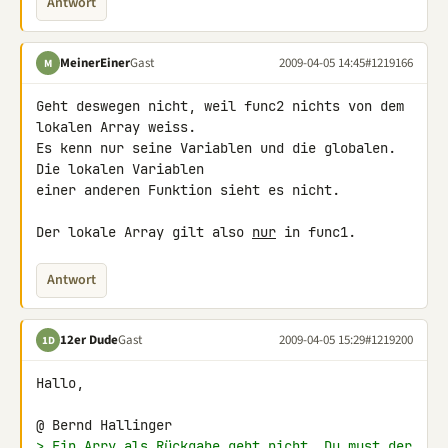
Antwort
MeinerEiner
Gast
2009-04-05 14:45
#1219166
M
Geht deswegen nicht, weil func2 nichts von dem 
lokalen Array weiss.

Es kenn nur seine Variablen und die globalen. 
Die lokalen Variablen 

einer anderen Funktion sieht es nicht.

Der lokale Array gilt also 
nur
 in func1.
Antwort
12er Dude
Gast
2009-04-05 15:29
#1219200
1D
Hallo,

> Ein Arry als Rückgabe geht nicht. Du must der 