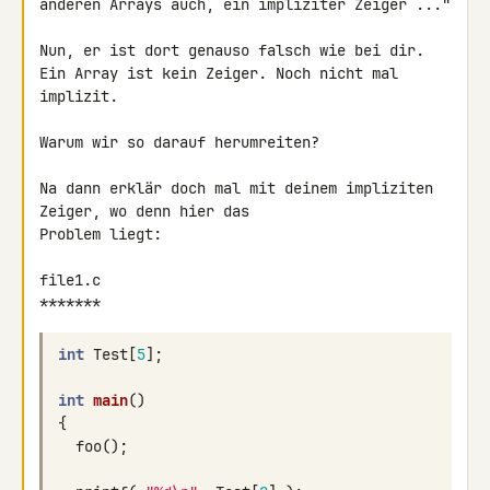
anderen Arrays auch, ein impliziter Zeiger ..."

Nun, er ist dort genauso falsch wie bei dir.

Ein Array ist kein Zeiger. Noch nicht mal 
implizit.

Warum wir so darauf herumreiten?

Na dann erklär doch mal mit deinem impliziten 
Zeiger, wo denn hier das 

Problem liegt:

file1.c

*******
int
Test
[
5
];
int
main
()
{
foo
();