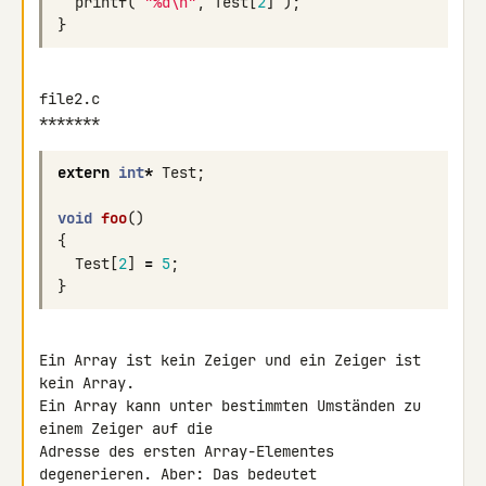
printf
(
"%d
\n
"
,
Test
[
2
]
);
}
file2.c

*******
extern
int
*
Test
;
void
foo
()
{
Test
[
2
]
=
5
;
}
Ein Array ist kein Zeiger und ein Zeiger ist 
kein Array.

Ein Array kann unter bestimmten Umständen zu 
einem Zeiger auf die 

Adresse des ersten Array-Elementes 
degenerieren. Aber: Das bedeutet 
