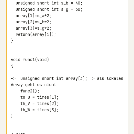
  unsigned short int s_b = 40;

  unsigned short int s_g = 60;

  array[1]=s_a*2;

  array[2]=s_b*2;

  array[3]=s_g*2;

  return(array[i]);

}

void func1(void)

{

->  unsigned short int array[3]; => als lokales 
Array geht es nicht

    func2();

    th_U = times[1];

    th_V = times[2];

    th_W = times[3];

}
