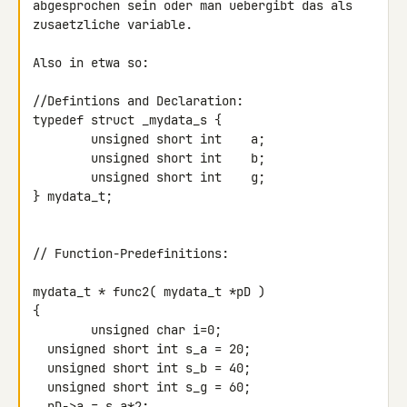
abgesprochen sein oder man uebergibt das als 
zusaetzliche variable.

Also in etwa so:

//Defintions and Declaration:

typedef struct _mydata_s {

        unsigned short int    a;

        unsigned short int    b;

        unsigned short int    g;

} mydata_t;

// Function-Predefinitions:

mydata_t * func2( mydata_t *pD )

{

        unsigned char i=0;

  unsigned short int s_a = 20;

  unsigned short int s_b = 40;

  unsigned short int s_g = 60;

  pD->a = s_a*2;
