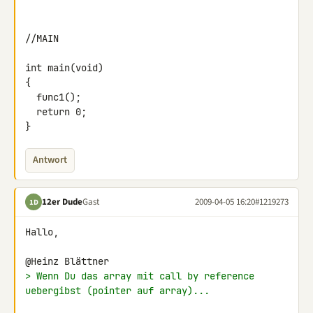
//MAIN

int main(void)

{

  func1();

  return 0;

}
Antwort
12er Dude
Gast
2009-04-05 16:20
#1219273
1D
Hallo,

> Wenn Du das array mit call by reference 
uebergibst (pointer auf array)...