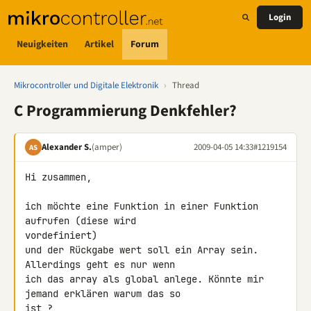
Login
Neuigkeiten
Artikel
Forum
Mikrocontroller und Digitale Elektronik
›
Thread
C Programmierung Denkfehler?
Alexander S.
(amper)
2009-04-05 14:33
#1219154
AS
Hi zusammen,

ich möchte eine Funktion in einer Funktion 
aufrufen (diese wird 

vordefiniert)

und der Rückgabe wert soll ein Array sein. 
Allerdings geht es nur wenn 

ich das array als global anlege. Könnte mir 
jemand erklären warum das so 

ist ?
