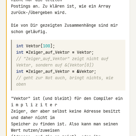
Postings an. Zu klären ist, wie ein Array 
zurück-/übergeben wird.

Die von Dir gezeigten Zusammenhänge sind mir 
schon geläufig.
int
Vektor
[
100
];
int
*
Zeiger_auf_Vektor
=
Vektor
;
// "Zeiger_auf_Vektor" zeigt nicht auf 
Vektor, sondern auf &(Vektor[0])
int
*
Zeiger_auf_Vektor
=
&
Vektor
;
// geht zur Not auch, bringt nichts, wie 
oben
"Vektor" ist (und bleibt) für den Compiler ein 
i m p l i z i t e r 

Zeiger, der aber selbst keine Adresse besitzt 
und daher nicht im 

Speicher zu finden ist. Also kann man seinen 
Wert nutzen/zuweisen 
