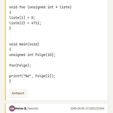
void foo (unsigned int * liste)

{

liste[1] = 0;

liste[2} = 4711;

}

void main(void)

{

unsigned int Folge[10];

foo(Folge);

printf("%d", Folge[2]);

}
Antwort
Heinz B.
(heinzb)
2009-04-05 17:02
#1219304
HB