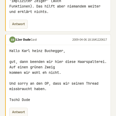
'impliziter Zeiger' (auch 

Funktionen). Das hilft aber niemandem weiter 
und erklärt nichts.
Antwort
12er Dude
Gast
2009-04-06 18:16
#1220617
1D
Hallo Karl heinz Buchegger,

gut, dann beenden wir hier diese Haarspalterei. 
Auf einen grünen Zweig 

kommen wir wohl eh nicht.

Und sorry an den OP, dass wir seinen Thread 
missbraucht haben.

Tschü Dude
Antwort