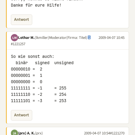
Danke für eure Hilfe!
Antwort
Lothar M.
(lkmiller)
Moderator
(Firma: Titel)
2009-04-07 10:45
LM
#1221257
So wie sonst auch:

  binär   signed  unsigned

00000010 =  2

00000001 =  1

00000000 =  0

11111111 = -1     = 255

11111110 = -2     = 254

11111101 = -3     = 253
Antwort
(prx) A. K.
(prx)
2009-04-07 10:54
#1221270
(A