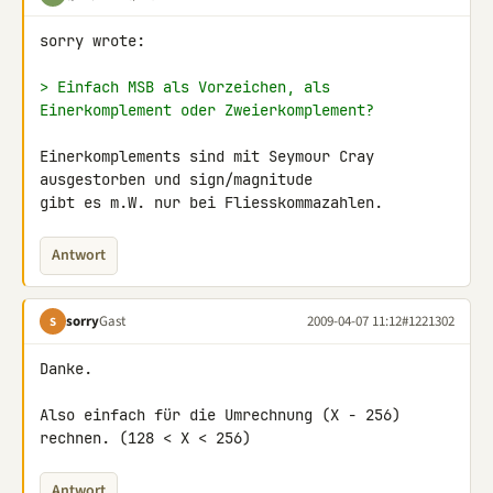
sorry wrote:

> Einfach MSB als Vorzeichen, als 
Einerkomplement oder Zweierkomplement?
Einerkomplements sind mit Seymour Cray 
ausgestorben und sign/magnitude 

gibt es m.W. nur bei Fliesskommazahlen.
Antwort
sorry
Gast
2009-04-07 11:12
#1221302
S
Danke.

Also einfach für die Umrechnung (X - 256) 
rechnen. (128 < X < 256)
Antwort