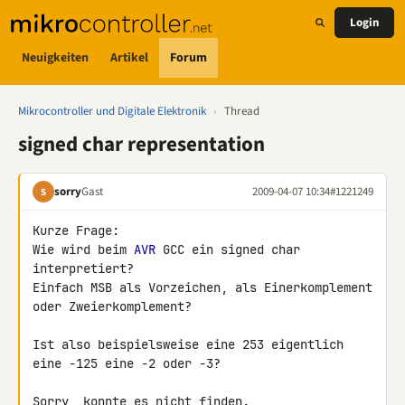
Login
Neuigkeiten
Artikel
Forum
Mikrocontroller und Digitale Elektronik
›
Thread
signed char representation
sorry
Gast
2009-04-07 10:34
#1221249
S
Kurze Frage:

Wie wird beim 
AVR
 GCC ein signed char 
interpretiert?

Einfach MSB als Vorzeichen, als Einerkomplement 
oder Zweierkomplement?

Ist also beispielsweise eine 253 eigentlich 
eine -125 eine -2 oder -3?

Sorry, konnte es nicht finden.
