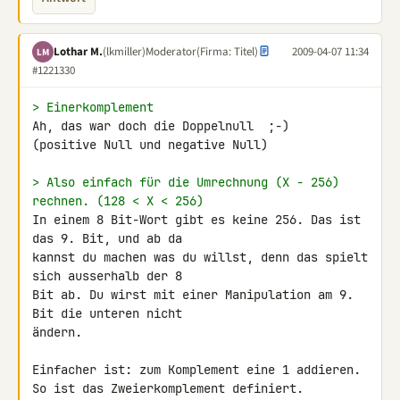
Lothar M.
(lkmiller)
Moderator
(Firma: Titel)
2009-04-07 11:34
LM
#1221330
> Einerkomplement
Ah, das war doch die Doppelnull  ;-)

(positive Null und negative Null)

> Also einfach für die Umrechnung (X - 256) 
rechnen. (128 < X < 256)
In einem 8 Bit-Wort gibt es keine 256. Das ist 
das 9. Bit, und ab da 

kannst du machen was du willst, denn das spielt 
sich ausserhalb der 8 

Bit ab. Du wirst mit einer Manipulation am 9. 
Bit die unteren nicht 

ändern.

Einfacher ist: zum Komplement eine 1 addieren.

So ist das Zweierkomplement definiert.