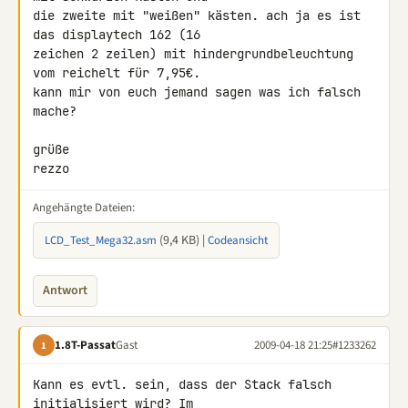
die zweite mit "weißen" kästen. ach ja es ist 
das displaytech 162 (16 

zeichen 2 zeilen) mit hindergrundbeleuchtung 
vom reichelt für 7,95€. 

kann mir von euch jemand sagen was ich falsch 
mache?

grüße

rezzo
Angehängte Dateien:
(9,4 KB) |
LCD_Test_Mega32.asm
Codeansicht
Antwort
1.8T-Passat
Gast
2009-04-18 21:25
#1233262
1
Kann es evtl. sein, dass der Stack falsch 
initialisiert wird? Im 
