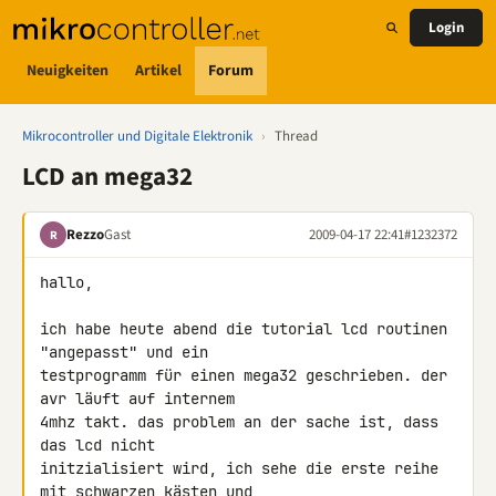
Login
Neuigkeiten
Artikel
Forum
Mikrocontroller und Digitale Elektronik
›
Thread
LCD an mega32
Rezzo
Gast
2009-04-17 22:41
#1232372
R
hallo,

ich habe heute abend die tutorial lcd routinen 
"angepasst" und ein 

testprogramm für einen mega32 geschrieben. der 
avr läuft auf internem 

4mhz takt. das problem an der sache ist, dass 
das lcd nicht 

initzialisiert wird, ich sehe die erste reihe 
mit schwarzen kästen und 
