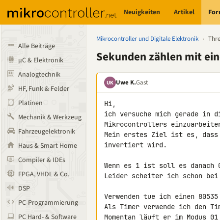
Neuigkeiten
Artikel
Fo
Mikrocontroller und Digitale Elektronik
›
Thr
Alle Beiträge
Sekunden zählen mit ei
µC & Elektronik
Analogtechnik
Uwe K.
Gast
UK
HF, Funk & Felder
Platinen
Hi,

ich versuche mich gerade in d
Mechanik & Werkzeug
Mikrocontrollers einzuarbeiten
Fahrzeugelektronik
Mein erstes Ziel ist es, dass
invertiert wird.

Haus & Smart Home
Compiler & IDEs
Wenn es 1 ist soll es danach 0
FPGA, VHDL & Co.
Leider scheiter ich schon bei 
DSP
Verwenden tue ich einen 80535 
PC-Programmierung
Als Timer verwende ich den Tim
PC Hard- & Software
Momentan läuft er im Modus 01 