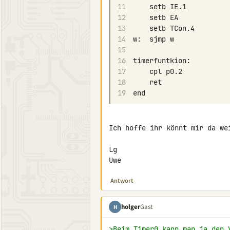
11
12
13
14
15
16
17
18
19
Ich hoffe ihr könnt mir da wei
Lg

Uwe
Antwort
holger
Gast
H
>Beim Timer0 kann man ja den 