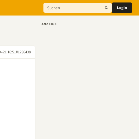
Login
ANZEIGE
4-21 16:51
#1236438