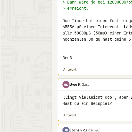
> Dann wäre ja bei 12000000/6
> erreicht.
Der Timer hat einen fest eing
65536 µS einen Interrupt. Läd
alle 50000µS (50ms) einen Int
hochzählen un du hast deine 5 
Gruß
Antwort
Uwe K.
Gast
UK
Klingt vielleicht doof, aber 
Hast du ein Beispiel?
Antwort
Jochen R.
(josch90)
JR