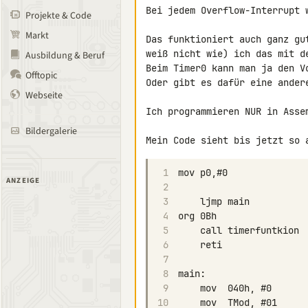
Bei jedem Overflow-Interrupt w
Projekte & Code
Markt
Das funktioniert auch ganz gu
weiß nicht wie) ich das mit de
Ausbildung & Beruf
Beim Timer0 kann man ja den Vo
Offtopic
Oder gibt es dafür eine andere
Webseite
Ich programmieren NUR in Assem
Bildergalerie
Mein Code sieht bis jetzt so 
1
ANZEIGE
2
3
4
5
6
7
8
9
10