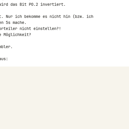
ird das Bit P0.2 invertiert.

t. Nur ich bekomme es nicht hin (bzw. ich 

n 5s mache.

rteiler nicht einstellen?!

 Möglichkeit?

bler.

aus: