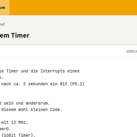
rum
ead
nem Timer
2009-0
ie Timer und die Interrupts eines 

.

 nach ca. 5 sekunden ein Bit (P0.2) 

 sein und andersrum.

diesem wohl kleinen Code.

mit 12 MHz.

er0.

(16Bit Timer).
