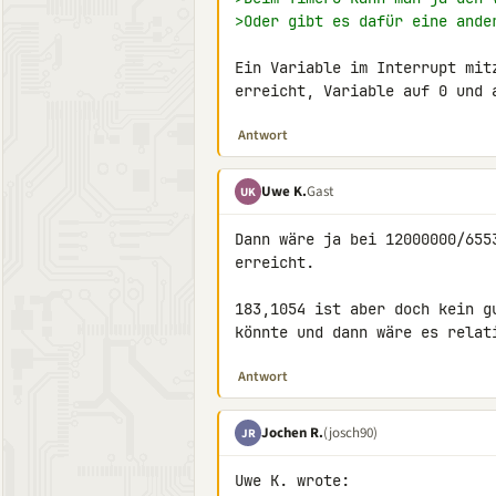
>Oder gibt es dafür eine ande
Ein Variable im Interrupt mit
erreicht, Variable auf 0 und 
Antwort
Uwe K.
Gast
UK
Dann wäre ja bei 12000000/655
erreicht.

183,1054 ist aber doch kein g
könnte und dann wäre es relat
Antwort
Jochen R.
(josch90)
JR