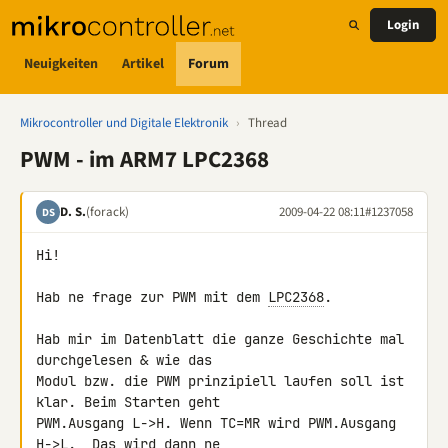
Login
Neuigkeiten
Artikel
Forum
Mikrocontroller und Digitale Elektronik
›
Thread
PWM - im ARM7 LPC2368
D. S.
(forack)
2009-04-22 08:11
#1237058
DS
Hi!

Hab ne frage zur PWM mit dem 
LPC2368
.

Hab mir im Datenblatt die ganze Geschichte mal 
durchgelesen & wie das 

Modul bzw. die PWM prinzipiell laufen soll ist 
klar. Beim Starten geht 

PWM.Ausgang L->H. Wenn TC=MR wird PWM.Ausgang 
H->L.  Das wird dann ne 
