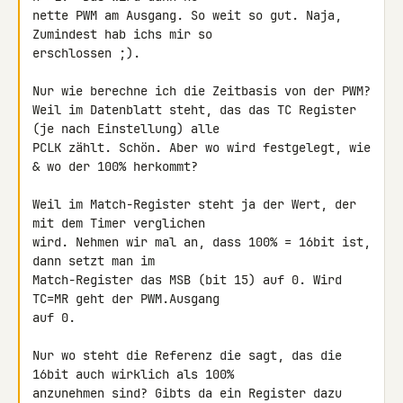
nette PWM am Ausgang. So weit so gut. Naja, 
Zumindest hab ichs mir so 

erschlossen ;).

Nur wie berechne ich die Zeitbasis von der PWM?

Weil im Datenblatt steht, das das TC Register 
(je nach Einstellung) alle 

PCLK zählt. Schön. Aber wo wird festgelegt, wie 
& wo der 100% herkommt?

Weil im Match-Register steht ja der Wert, der 
mit dem Timer verglichen 

wird. Nehmen wir mal an, dass 100% = 16bit ist, 
dann setzt man im 

Match-Register das MSB (bit 15) auf 0. Wird 
TC=MR geht der PWM.Ausgang 

auf 0.

Nur wo steht die Referenz die sagt, das die 
16bit auch wirklich als 100% 

anzunehmen sind? Gibts da ein Register dazu 