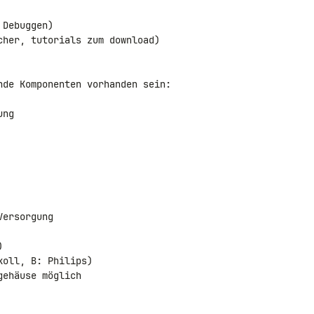
Debuggen)

her, tutorials zum download)

nde Komponenten vorhanden sein:

ng

ersorgung



oll, B: Philips)

ehäuse möglich
