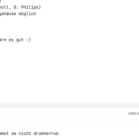


oll, B: Philips)

ehäuse möglich

re es gut :)

2009-0
mst da nicht drumherrum
