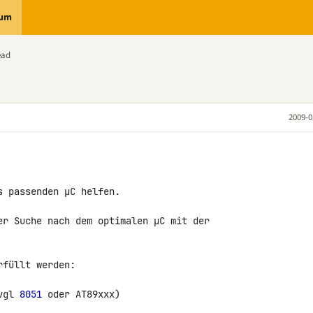
rum
ead
2009-0
 passenden µC helfen.

er Suche nach dem optimalen µC mit der 

füllt werden:

vgl 
8051
 oder AT89xxx)
