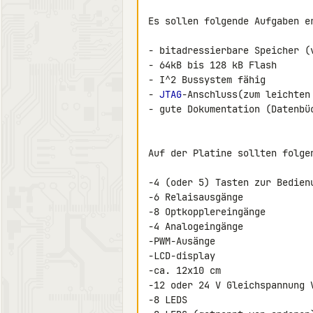
Es sollen folgende Aufgaben er
- bitadressierbare Speicher (
- 64kB bis 128 kB Flash

- I^2 Bussystem fähig

- 
JTAG
-Anschluss(zum leichten 
- gute Dokumentation (Datenbüc
Auf der Platine sollten folge
-4 (oder 5) Tasten zur Bedienu
-6 Relaisausgänge

-8 Optkopplereingänge

-4 Analogeingänge

-PWM-Ausänge

-LCD-display

-ca. 12x10 cm

-12 oder 24 V Gleichspannung V
-8 LEDS
