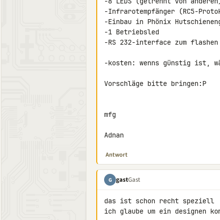
-8 LEDS (getrennt von anderen)
-Infrarotempfänger (RC5-Protok
-Einbau in Phönix Hutschieneng
-1 Betriebsled

-RS 232-interface zum flashen

-kosten: wenns günstig ist, wä
Vorschläge bitte bringen:P

mfg

Adnan
Antwort
gast
Gast
G
das ist schon recht speziell

ich glaube um ein designen kom