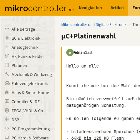
Neuigkeiten
Artikel
Fo
Mikrocontroller und Digitale Elektronik
›
Thr
Alle Beiträge
µC+Platinenwahl
µC & Elektronik
Analogtechnik
Adnan
Gast
A
HF, Funk & Felder
Platinen
Hallo an alle!

Mechanik & Werkzeug
Fahrzeugelektronik
Könnt ihr mir bei der Wahl des
Haus & Smart Home
Bin nämlich verzweifelt auf d
Compiler & IDEs
dazugehörigen Schaltung.

FPGA, VHDL & Co.
Es sollen folgende Aufgaben er
DSP
PC-Programmierung
- bitadressierbare Speicher (
PC Hard- & Software
- 64kB bis 128 kB Flash
