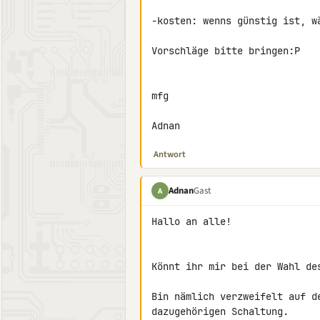
-kosten: wenns günstig ist, wä
Vorschläge bitte bringen:P

mfg

Adnan
Antwort
Adnan
Gast
A
Hallo an alle!

Könnt ihr mir bei der Wahl des
Bin nämlich verzweifelt auf d
dazugehörigen Schaltung.
