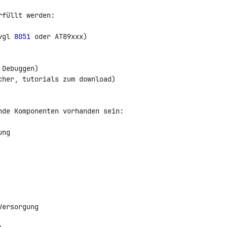
füllt werden:

vgl 
8051
 oder AT89xxx)

Debuggen)

her, tutorials zum download)

nde Komponenten vorhanden sein:

ng

ersorgung
