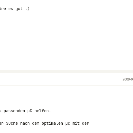
re es gut :)

2009-0
 passenden µC helfen.

er Suche nach dem optimalen µC mit der 
