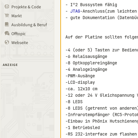
- I^2 Bussystem fähig

Projekte & Code
- 
JTAG
-Anschluss(zum leichten 
Markt
- gute Dokumentation (Datenbüc
Ausbildung & Beruf
Offtopic
Auf der Platine sollten folge
Webseite
-4 (oder 5) Tasten zur Bedienu
-6 Relaisausgänge

-8 Optkopplereingänge

ANZEIGE
-4 Analogeingänge

-PWM-Ausänge

-LCD-display

-ca. 12x10 cm

-12 oder 24 V Gleichspannung V
-8 LEDS

-8 LEDS (getrennt von anderen)
-Infrarotempfänger (RC5-Protok
-Einbau in Phönix Hutschieneng
-1 Betriebsled

-RS 232-interface zum flashen
