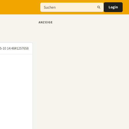
Login
ANZEIGE
5-10 14:48
#1257658