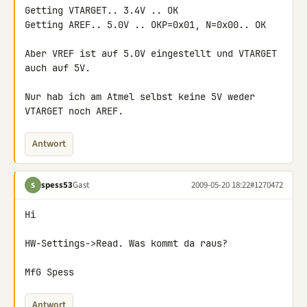
Getting VTARGET.. 3.4V .. OK

Getting AREF.. 5.0V .. OKP=0x01, N=0x00.. OK

Aber VREF ist auf 5.0V eingestellt und VTARGET 
auch auf 5V.

Nur hab ich am Atmel selbst keine 5V weder 
VTARGET noch AREF.
Antwort
spess53
Gast
2009-05-20 18:22
#1270472
S
Hi

HW-Settings->Read. Was kommt da raus?

MfG Spess
Antwort