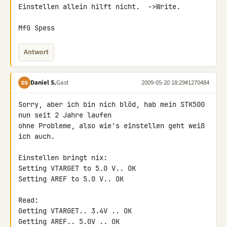
Einstellen allein hilft nicht.  ->Write.

MfG Spess
Antwort
Daniel S.
Gast
2009-05-20 18:29
#1270484
DS
Sorry, aber ich bin nich blöd, hab mein STK500 
nun seit 2 Jahre laufen 

ohne Probleme, also wie's einstellen geht weiß 
ich auch.

Einstellen bringt nix:

Setting VTARGET to 5.0 V.. OK

Setting AREF to 5.0 V.. OK

Read:

Getting VTARGET.. 3.4V .. OK

Getting AREF.. 5.0V .. OK
