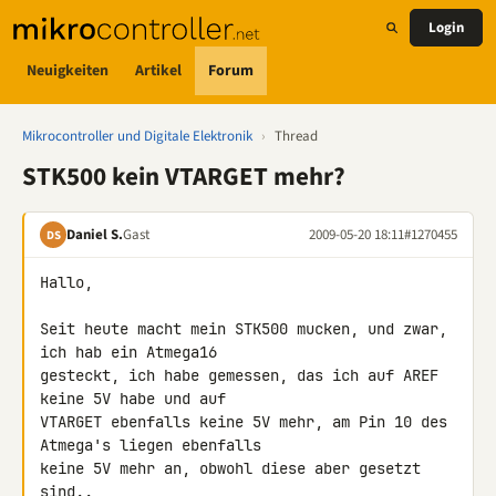
Login
Neuigkeiten
Artikel
Forum
Mikrocontroller und Digitale Elektronik
›
Thread
STK500 kein VTARGET mehr?
Daniel S.
Gast
2009-05-20 18:11
#1270455
DS
Hallo,

Seit heute macht mein STK500 mucken, und zwar, 
ich hab ein Atmega16 

gesteckt, ich habe gemessen, das ich auf AREF 
keine 5V habe und auf 

VTARGET ebenfalls keine 5V mehr, am Pin 10 des 
Atmega's liegen ebenfalls 

keine 5V mehr an, obwohl diese aber gesetzt 
sind..
