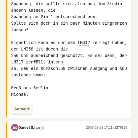
Spannung, die sollte sich also aus dem Studio 
ändern lassen, die 

Spannung an Pin 1 entsprechend usw.

Sollte sich doch in ein paar Minuten eingrenzen 
lassen?

Eigentlich kann es nur den 
LM317
 zerlegt haben, 
der 
LM358
 ist durch die 

240 Ohm ausreichend geschützt. Es sei denn, der 
LM317
 zerfällt intern 

so, daß ein Kurzschluß zwischen Ausgang und ADJ 
zustande kommt.

Gruß aus Berlin

Michael
Antwort
Daniel S.
(sany)
2009-05-28 17:21
#1279192
DS