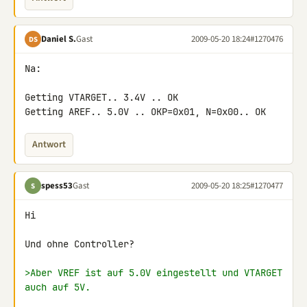
Daniel S.
Gast
2009-05-20 18:24
#1270476
DS
Na:

Getting VTARGET.. 3.4V .. OK

Getting AREF.. 5.0V .. OKP=0x01, N=0x00.. OK
Antwort
spess53
Gast
2009-05-20 18:25
#1270477
S
Hi

Und ohne Controller?

>Aber VREF ist auf 5.0V eingestellt und VTARGET 
auch auf 5V.