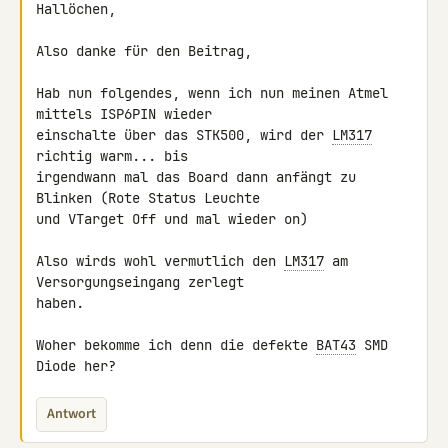
Hallöchen,

Also danke für den Beitrag,

Hab nun folgendes, wenn ich nun meinen Atmel 
mittels ISP6PIN wieder 

einschalte über das STK500, wird der 
LM317
richtig warm... bis 

irgendwann mal das Board dann anfängt zu 
Blinken (Rote Status Leuchte 

und VTarget Off und mal wieder on)

Also wirds wohl vermutlich den 
LM317
 am 
Versorgungseingang zerlegt 

haben.

Woher bekomme ich denn die defekte 
BAT43
 SMD 
Diode her?
Antwort