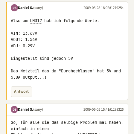
Daniel S.
(sany)
2009-05-28 18:02
#1279254
DS
Also am 
LM317
 hab ich folgende Werte:

VIN: 13.67V

VOUT: 1.54V

ADJ: 0.29V

Eingestellt sind jedoch 5V

Das Netzteil das da "Durchgeblasen" hat 5V und 
5.0A Output...!
Antwort
Daniel S.
(sany)
2009-06-05 15:41
#1288326
DS
So, für alle die das selbige Problem mal haben, 
einfach in einem 
