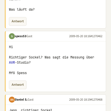
Was läuft da?
Antwort
spess53
Gast
2009-05-20 18:16
#1270462
S
Hi

Richtiger Sockel? Was sagt die Messung über 
AVR
-Studio?

MfG Spess
Antwort
Daniel S.
Gast
2009-05-20 18:19
#1270468
DS
Japp, richtiger Sockel.
