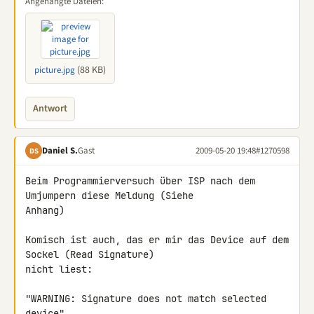
Angehängte Dateien:
(88 KB)
picture.jpg
Antwort
Daniel S.
Gast
2009-05-20 19:48
#1270598
DS
Beim Programmierversuch über ISP nach dem 
Umjumpern diese Meldung (Siehe 

Anhang)

Komisch ist auch, das er mir das Device auf dem 
Sockel (Read Signature) 

nicht liest:

"WARNING: Signature does not match selected 
device"
