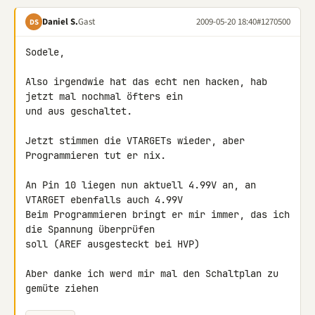
Daniel S.
Gast
2009-05-20 18:40
#1270500
DS
Sodele,

Also irgendwie hat das echt nen hacken, hab 
jetzt mal nochmal öfters ein 

und aus geschaltet.

Jetzt stimmen die VTARGETs wieder, aber 
Programmieren tut er nix.

An Pin 10 liegen nun aktuell 4.99V an, an 
VTARGET ebenfalls auch 4.99V

Beim Programmieren bringt er mir immer, das ich 
die Spannung überprüfen 

soll (AREF ausgesteckt bei HVP)

Aber danke ich werd mir mal den Schaltplan zu 
gemüte ziehen