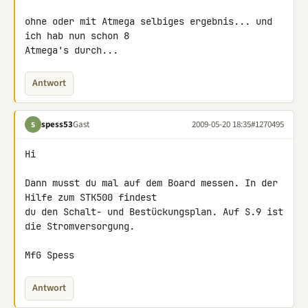
ohne oder mit Atmega selbiges ergebnis... und 
ich hab nun schon 8 

Atmega's durch...
Antwort
spess53
Gast
2009-05-20 18:35
#1270495
S
Hi

Dann musst du mal auf dem Board messen. In der 
Hilfe zum STK500 findest 

du den Schalt- und Bestückungsplan. Auf S.9 ist 
die Stromversorgung.

MfG Spess
Antwort