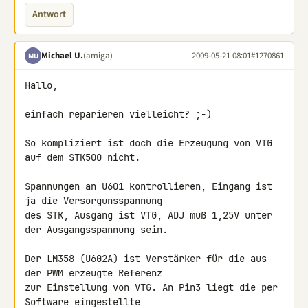
Antwort
Michael U.
(amiga)
2009-05-21 08:01
#1270861
MU
Hallo,

einfach reparieren vielleicht? ;-)

So kompliziert ist doch die Erzeugung von VTG 
auf dem STK500 nicht.

Spannungen an U601 kontrollieren, Eingang ist 
ja die Versorgunsspannung 

des STK, Ausgang ist VTG, ADJ muß 1,25V unter 
der Ausgangsspannung sein.

Der 
LM358
 (U602A) ist Verstärker für die aus 
der PWM erzeugte Referenz 

zur Einstellung von VTG. An Pin3 liegt die per 
Software eingestellte 
