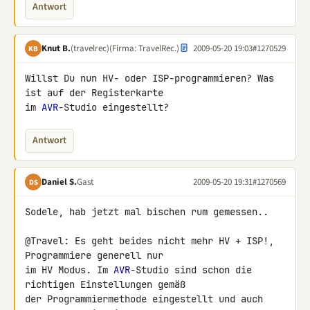
Antwort
Knut B.
(travelrec)
(Firma: TravelRec.)
2009-05-20 19:03
#1270529
KB
Willst Du nun HV- oder ISP-programmieren? Was 
ist auf der Registerkarte 

im 
AVR
-Studio eingestellt?
Antwort
Daniel S.
Gast
2009-05-20 19:31
#1270569
DS
Sodele, hab jetzt mal bischen rum gemessen..

@Travel: Es geht beides nicht mehr HV + ISP!, 
Programmiere generell nur 

im HV Modus. Im 
AVR
-Studio sind schon die 
richtigen Einstellungen gemäß 

der Programmiermethode eingestellt und auch 