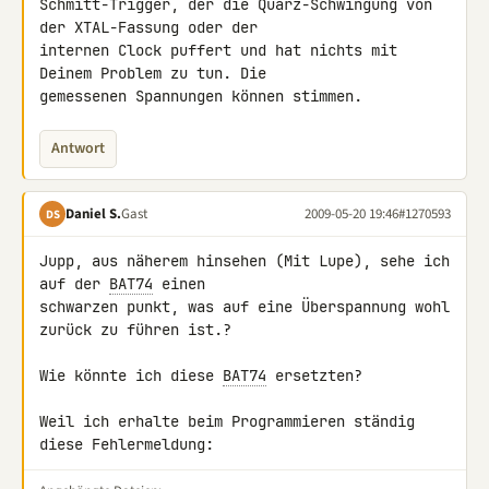
Schmitt-Trigger, der die Quarz-Schwingung von 
der XTAL-Fassung oder der 

internen Clock puffert und hat nichts mit 
Deinem Problem zu tun. Die 

gemessenen Spannungen können stimmen.
Antwort
Daniel S.
Gast
2009-05-20 19:46
#1270593
DS
Jupp, aus näherem hinsehen (Mit Lupe), sehe ich 
auf der 
BAT74
 einen 

schwarzen punkt, was auf eine Überspannung wohl 
zurück zu führen ist.?

Wie könnte ich diese 
BAT74
 ersetzten?

Weil ich erhalte beim Programmieren ständig 
diese Fehlermeldung: