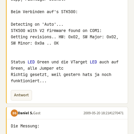
Beim Verbinden auf's STK500:

Detecting on 'Auto'...

STK500 with V2 firmware found on COM1:

Getting revisions.. HW: 0x02, SW Major: 0x02, 
SW Minor: 0x0a .. OK

Status 
LED
 Green und die VTarget 
LED
 auch auf 
Green, alle Jumper etc 

Richtig gesetzt, weil gestern hats ja noch 
funktioniert...
Antwort
Daniel S.
Gast
2009-05-20 18:21
#1270471
DS
Die Messung:
