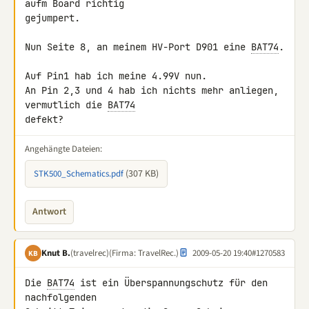
aufm Board richtig 

gejumpert.

Nun Seite 8, an meinem HV-Port D901 eine 
BAT74
.

Auf Pin1 hab ich meine 4.99V nun.

An Pin 2,3 und 4 hab ich nichts mehr anliegen, 
vermutlich die 
BAT74
defekt?
Angehängte Dateien:
(307 KB)
STK500_Schematics.pdf
Antwort
Knut B.
(travelrec)
(Firma: TravelRec.)
2009-05-20 19:40
#1270583
KB
Die 
BAT74
 ist ein Überspannungschutz für den 
nachfolgenden 
