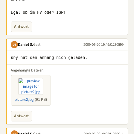
Egal ob im HV oder ISP!
Antwort
Daniel S.
Gast
2009-05-20 19:49
#1270599
DS
sry hat den anhang nich geladen.
Angehängte Dateien:
(91 KB)
picture2.jpg
Antwort
Daniel S.
Gast
2009-05-20 20:03
#1270611