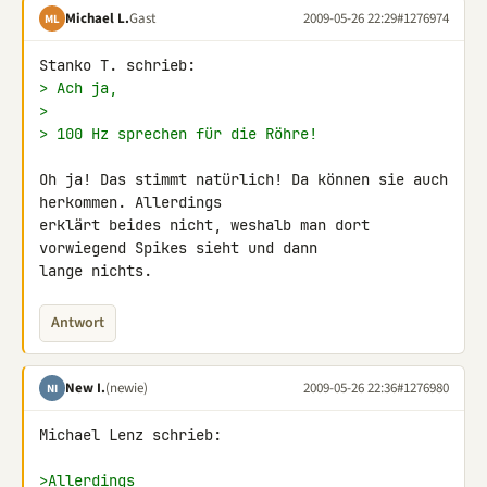
Michael L.
Gast
2009-05-26 22:29
#1276974
ML
> Ach ja,
>
> 100 Hz sprechen für die Röhre!
Oh ja! Das stimmt natürlich! Da können sie auch 
herkommen. Allerdings 

erklärt beides nicht, weshalb man dort 
vorwiegend Spikes sieht und dann 

lange nichts.
Antwort
New I.
(newie)
2009-05-26 22:36
#1276980
NI
Michael Lenz schrieb:

>Allerdings