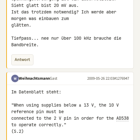
Sieht glatt bist 20 mV aus. 

Ist das trotzdem notwendig? Ich werde aber 
morgen was einbauen zum 

glätten.

Tiefpass... nee nur über 100 kHz brauche die 
Bandbreite.
Antwort
Weihnachtsmann
Gast
2009-05-26 22:03
#1276947
W
Im Datenblatt steht:

"When using supplies below ± 13 V, the 10 V 
reference pin must be 

connected to the 2 V pin in order for the 
AD538
to operate correctly." 

(S.2)
