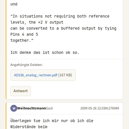
und

"In situations not requiring both reference 
levels, the +2 V output

can be converted to a buffered output by tying 
Pins 4 and 5

together."

Ich denke das ist schon ok so.
Angehängte Dateien:
(167 KB)
AD538_analog_rechnen.pdf
Antwort
Weihnachtsmann
Gast
2009-05-26 22:03
#1276949
W
Überlegen tue ich mir nur ob ich die 
Widerstände beim 
