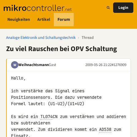
Login
Neuigkeiten
Artikel
Forum
Analoge Elektronik und Schaltungstechnik
›
Thread
Zu viel Rauschen bei OPV Schaltung
Weihnachtsmann
Gast
2009-05-26 21:22
#1276909
W
Hallo,

ich verstärke das Signal eines 
Positionssensors. Die dazu verwendete 

Formel lautet: (U1-U2)/(U1+U2)

Es wird ein 
TL074
CN zum verstärken und addieren 
bzw subtrahieren 

verwendet. Zum dividieren kommt ein 
AD538
 zum 
Einsatz.
