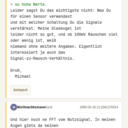
> so hohe Werte.
Leider sagst Du das wichtigste nicht: Was Du 
für einen Sensor verwendest 

und mit welcher Schaltung Du die Signale 
verstärkst. Meine Glaskugel ist 

leider nicht so gut, und ob 100mV Rauschen viel 
oder wenig ist, weiß 

niemand ohne weitere Angaben. Eigentlich 
interessiert ja auch das 

Signal-zu-Rausch-Verhältnis.

Gruß,

  Michael
Antwort
Weihnachtsmann
Gast
2009-05-26 21:25
#1276914
W
Und hier noch ne FFT vom Nutzsignal. In meinen 
Augen gibts da keinen 
