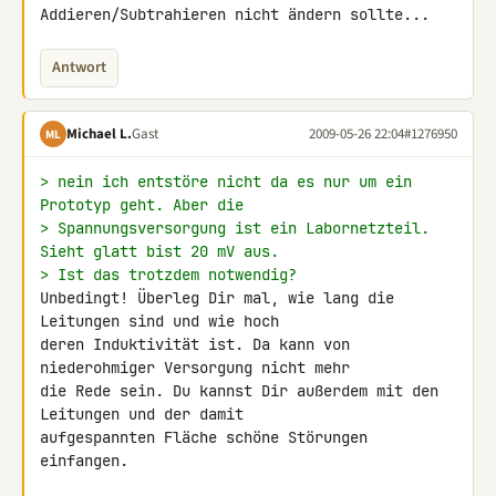
Addieren/Subtrahieren nicht ändern sollte...
Antwort
Michael L.
Gast
2009-05-26 22:04
#1276950
ML
> nein ich entstöre nicht da es nur um ein 
Prototyp geht. Aber die
> Spannungsversorgung ist ein Labornetzteil. 
Sieht glatt bist 20 mV aus.
> Ist das trotzdem notwendig?
Unbedingt! Überleg Dir mal, wie lang die 
Leitungen sind und wie hoch 

deren Induktivität ist. Da kann von 
niederohmiger Versorgung nicht mehr 

die Rede sein. Du kannst Dir außerdem mit den 
Leitungen und der damit 

aufgespannten Fläche schöne Störungen 
einfangen.
