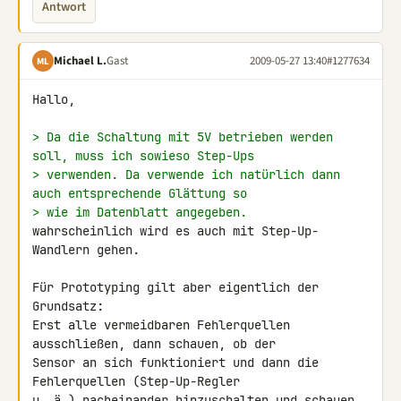
Antwort
Michael L.
Gast
2009-05-27 13:40
#1277634
ML
Hallo,

> Da die Schaltung mit 5V betrieben werden 
soll, muss ich sowieso Step-Ups
> verwenden. Da verwende ich natürlich dann 
auch entsprechende Glättung so
> wie im Datenblatt angegeben.
wahrscheinlich wird es auch mit Step-Up-
Wandlern gehen.

Für Prototyping gilt aber eigentlich der 
Grundsatz:

Erst alle vermeidbaren Fehlerquellen 
ausschließen, dann schauen, ob der 

Sensor an sich funktioniert und dann die 
Fehlerquellen (Step-Up-Regler 

u. ä.) nacheinander hinzuschalten und schauen, 