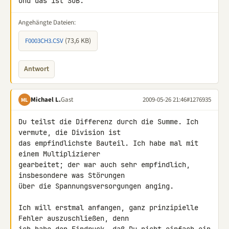
Und das ist SUB.
Angehängte Dateien:
(73,6 KB)
F0003CH3.CSV
Antwort
Michael L.
Gast
2009-05-26 21:46
#1276935
ML
Du teilst die Differenz durch die Summe. Ich 
vermute, die Division ist 

das empfindlichste Bauteil. Ich habe mal mit 
einem Multiplizierer 

gearbeitet; der war auch sehr empfindlich, 
insbesondere was Störungen 

über die Spannungsversorgungen anging.

Ich will erstmal anfangen, ganz prinzipielle 
Fehler auszuschließen, denn 
