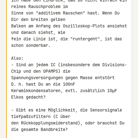
ich habe den Eindruck, daß Du nicht einfach ein 
reines Rauschproblem im 

Sinne von "additivem Rauschen" hast. Wenn Du 
Dir den breiten gelben 

Balken am Anfang des Oszilloskop-Plots ansiehst 
und danach siehst, wie 

fein die Linie ist, die "runtergeht", ist das 
schon sonderbar.

Also:

- Sind an jedem IC (insbesondere dem Divisions-
Chip und den OPAMPS) die 

Spannungsversorgungen gegen Masse entstört

D. h. hast Du an die 100nF 
Keramikkondensatoren, evtl. zusätzlich 10µF 

Elkos gedacht?

- Gibt es eine Möglichkeit, die Sensorsignale 
tiefpaßzufiltern (C über 

den Rückkopplungswiderstand), oder brauchst Du 
die gesamte Bandbreite?