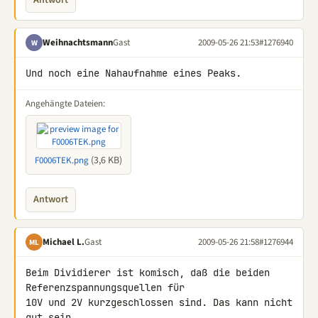
Antwort
Weihnachtsmann
Gast
2009-05-26 21:53
#1276940
W
Und noch eine Nahaufnahme eines Peaks.
Angehängte Dateien:
(3,6 KB)
F0006TEK.png
Antwort
Michael L.
Gast
2009-05-26 21:58
#1276944
ML
Beim Dividierer ist komisch, daß die beiden 
Referenzspannungsquellen für 

10V und 2V kurzgeschlossen sind. Das kann nicht 
gut sein.
