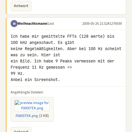
Antwort
Weihnachtsmann
Gast
2009-05-26 21:52
#1276939
W
Ich habe mir gemittelte FFTs (128 werte) bis 
100 kHz angeschaut. Es gibt 

keine Regelmäßigkeiten. Aber bei 100 Hz scheint 
was zu sein. Hier ist 

ein Bild. Ich habe 9 Peaks vermessen mit der 
Frequenz 11 Hz gemessen => 

99 Hz.

Anbei ein Screenshot.
Angehängte Dateien:
(3 KB)
F0005TEK.png