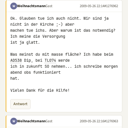
Weihnachtsmann
Gast
2009-05-26 22:14
#1276962
W
Ok. Glauben tue ich auch nicht. Wir sind ja 
nicht in der Kirche ;-) aber 

machen tue ichs. Aber warum ist das notwendig? 
Ich meine die Versorgung 

ist ja glatt.

Was meinst du mit masse fläche? Ich habe beim 
AD538
 Dip, bei 
TL074
 werde 

ich in zukunft SO nehmen... ich schreibe morgen 
abend obs funktioniert 

hat.

Vielen Dank für die Hilfe!
Antwort
Weihnachtsmann
Gast
2009-05-26 22:16
#1276963
W