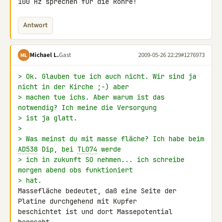
100 Hz sprechen für die Röhre!
Antwort
Michael L.
Gast
2009-05-26 22:29
#1276973
ML
> Ok. Glauben tue ich auch nicht. Wir sind ja 
nicht in der Kirche ;-) aber
> machen tue ichs. Aber warum ist das 
notwendig? Ich meine die Versorgung
> ist ja glatt.
>
> Was meinst du mit masse fläche? Ich habe beim 
AD538
 Dip, bei 
TL074
 werde
> ich in zukunft SO nehmen... ich schreibe 
morgen abend obs funktioniert
> hat.
Massefläche bedeutet, daß eine Seite der 
Platine durchgehend mit Kupfer 

beschichtet ist und dort Massepotential 