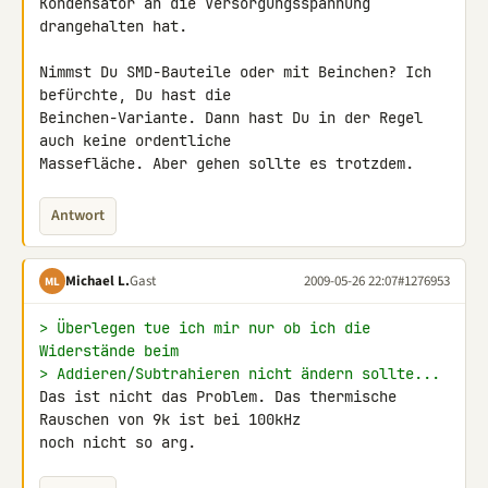
Kondensator an die Versorgungsspannung 
drangehalten hat.

Nimmst Du SMD-Bauteile oder mit Beinchen? Ich 
befürchte, Du hast die 

Beinchen-Variante. Dann hast Du in der Regel 
auch keine ordentliche 

Massefläche. Aber gehen sollte es trotzdem.
Antwort
Michael L.
Gast
2009-05-26 22:07
#1276953
ML
> Überlegen tue ich mir nur ob ich die 
Widerstände beim
> Addieren/Subtrahieren nicht ändern sollte...
Das ist nicht das Problem. Das thermische 
Rauschen von 9k ist bei 100kHz 

noch nicht so arg.