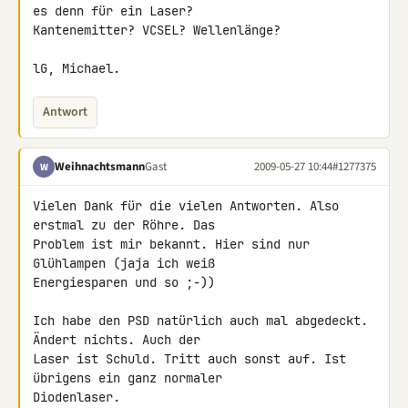
es denn für ein Laser? 

Kantenemitter? VCSEL? Wellenlänge?

lG, Michael.
Antwort
Weihnachtsmann
Gast
2009-05-27 10:44
#1277375
W
Vielen Dank für die vielen Antworten. Also 
erstmal zu der Röhre. Das 

Problem ist mir bekannt. Hier sind nur 
Glühlampen (jaja ich weiß 

Energiesparen und so ;-))

Ich habe den PSD natürlich auch mal abgedeckt. 
Ändert nichts. Auch der 

Laser ist Schuld. Tritt auch sonst auf. Ist 
übrigens ein ganz normaler 

Diodenlaser.
