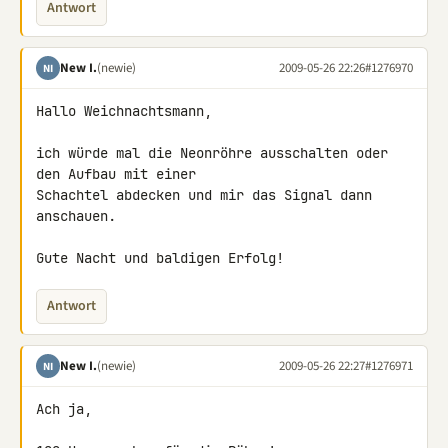
Antwort
New I.
(newie)
2009-05-26 22:26
#1276970
NI
Hallo Weichnachtsmann,

ich würde mal die Neonröhre ausschalten oder 
den Aufbau mit einer 

Schachtel abdecken und mir das Signal dann 
anschauen.

Gute Nacht und baldigen Erfolg!
Antwort
New I.
(newie)
2009-05-26 22:27
#1276971
NI
Ach ja,
