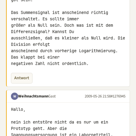
Das Summensignal ist anscheinend richtig 
verschaltet. Es sollte immer 

größer als Null sein. Doch was ist mit dem 
Differenzsignal? Kannst Du 

ausschließen, daß es kleiner als Null wird. Die 
Division erfolgt 

anscheinend durch vorherige Logarithmierung. 
Das klappt bei einer 

negativen Zahl nicht ordentlich.
Antwort
Weihnachtsmann
Gast
2009-05-26 21:58
#1276945
W
Hallo,

nein ich entstöre nicht da es nur um ein 
Prototyp geht. Aber die 

Spannungsversorgung ist ein Labornetzteil. 