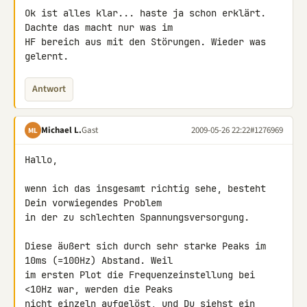
Ok ist alles klar... haste ja schon erklärt. 
Dachte das macht nur was im 

HF bereich aus mit den Störungen. Wieder was 
gelernt.
Antwort
Michael L.
Gast
2009-05-26 22:22
#1276969
ML
Hallo,

wenn ich das insgesamt richtig sehe, besteht 
Dein vorwiegendes Problem 

in der zu schlechten Spannungsversorgung.

Diese äußert sich durch sehr starke Peaks im 
10ms (=100Hz) Abstand. Weil 

im ersten Plot die Frequenzeinstellung bei 
<10Hz war, werden die Peaks 

nicht einzeln aufgelöst, und Du siehst ein 