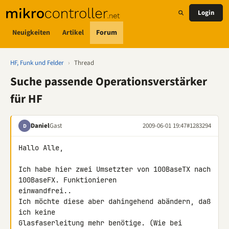
Login
Neuigkeiten
Artikel
Forum
HF, Funk und Felder
›
Thread
Suche passende Operationsverstärker
für HF
Daniel
Gast
2009-06-01 19:47
#1283294
D
Hallo Alle,

Ich habe hier zwei Umsetzter von 100BaseTX nach 
100BaseFX. Funktionieren 

einwandfrei..

Ich möchte diese aber dahingehend abändern, daß 
ich keine 

Glasfaserleitung mehr benötige. (Wie bei 