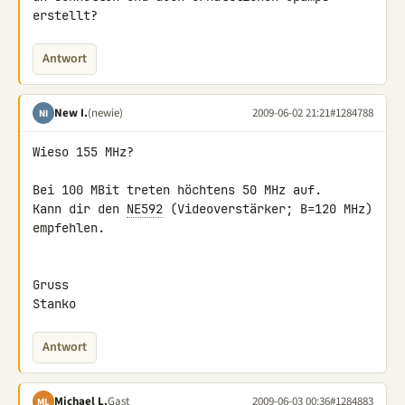
erstellt?
Antwort
New I.
(newie)
2009-06-02 21:21
#1284788
NI
Wieso 155 MHz?

Bei 100 MBit treten höchtens 50 MHz auf.

Kann dir den 
NE592
 (Videoverstärker; B=120 MHz) 
empfehlen.

Gruss

Stanko
Antwort
Michael L.
Gast
2009-06-03 00:36
#1284883
ML