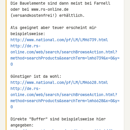
Die Bauelemente sind dann meist bei Farnell 
oder bei www.rs-online.de 

(versandkostenfrei!) erhältlich.

Als geeignet aber teuer erscheint mir 
http://www.national.com/pf/LM/LMH6739.html
http://de.rs-
online.com/web/search/searchBrowseAction.html?
method=searchProducts&searchTerm=lmh6739&x=0&y=
0
http://www.national.com/pf/LM/LMH6628.html
http://de.rs-
online.com/web/search/searchBrowseAction.html?
method=searchProducts&searchTerm=lmh6628&x=0&y=
0
Direkte "Buffer" sind beispielsweise hier 