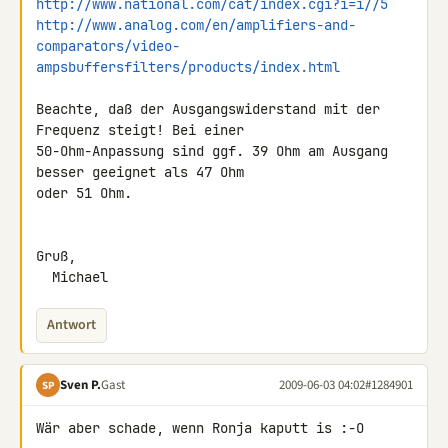
http://www.national.com/cat/index.cgi?i=i//5
http://www.analog.com/en/amplifiers-and-
comparators/video-
ampsbuffersfilters/products/index.html
Beachte, daß der Ausgangswiderstand mit der 
Frequenz steigt! Bei einer 

50-Ohm-Anpassung sind ggf. 39 Ohm am Ausgang 
besser geeignet als 47 Ohm 

oder 51 Ohm.

Gruß,

  Michael
Antwort
Sven P.
Gast
2009-06-03 04:02
#1284901
SP
Wär aber schade, wenn Ronja kaputt is :-O
